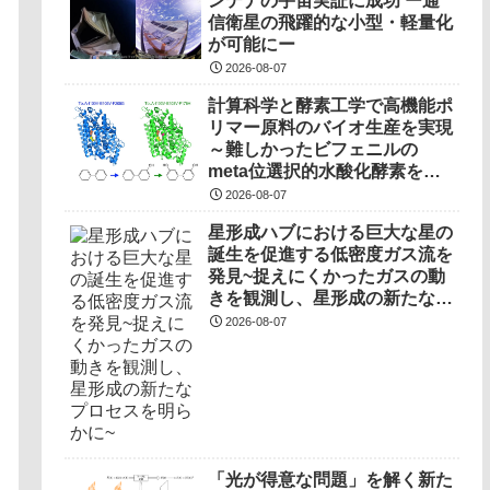
ンテナの宇宙実証に成功 ー通
信衛星の飛躍的な小型・軽量化
が可能にー
2026-08-07
計算科学と酵素工学で高機能ポ
リマー原料のバイオ生産を実現
～難しかったビフェニルの
meta位選択的水酸化酵素を開
発～
2026-08-07
星形成ハブにおける巨大な星の
誕生を促進する低密度ガス流を
発見~捉えにくかったガスの動
きを観測し、星形成の新たなプ
ロセスを明らかに~
2026-08-07
「光が得意な問題」を解く新た