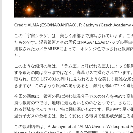
Credit: ALMA (ESO/NAOJ/NRAO), P. Jachym (Czech Academy of 
この「宇宙クラゲ」は、美しく細部まで描写されています。こ
たものです。渦巻銀河とその周辺はNASA / ESAのハッブル
搭載されたカメラMUSEによって、オレンジ色で示された銀河
た。
このような銀河の尾は、「ラム圧」と呼ばれる圧力によって銀
する銀河の間は空っぽではなく、高温ガスで満たされています
取られ、ESO 137-001の周りに見られるような美しく複
きますが、このような銀河の尾があると、銀河が動いていく道
今回の画像は、銀河の尾に潜む低温分子ガスの分布を初めて高解像
持つ銀河の中では、地球に最も近いもののひとつです。さらに
れる領域を含んでおり、特に興味深いものです。尾の中で星が
温分子ガスの分布図は、激しく変化する環境で星形成が起こる
この観測結果は、P. Jáchym et al. “ALMA Unveils Widespread Molecu
Norma Jellyfish Galaxy”として、天文学専門誌「アト