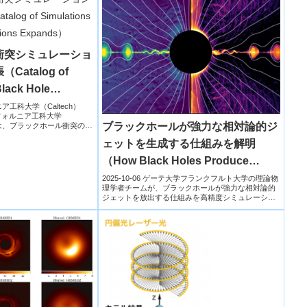
衝突シミュレーショ
atalog of
Black Hole
ands）
ルニア工科大学（Caltech）
フォルニア工科大学
ブラックホールが強力な相対論的ジ
者らは、ブラックホール衝突の数
ェットを生成する仕組みを解明
（How Black Holes Produce
Powerful Relativistic Jets）
2025-10-06 ゲーテ大学フランクフルト大学の理論物
理学者チームが、ブラックホールが強力な相対論的
ジェットを放出する仕組みを高精度シミュレーショ
ンで解明し...