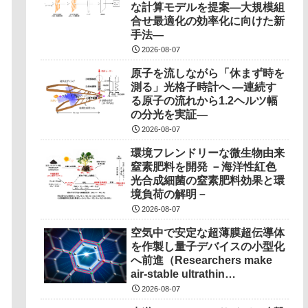
な計算モデルを提案―大規模組
合せ最適化の効率化に向けた新
手法―
2026-08-07
原子を流しながら「休まず時を
測る」光格子時計へ ―連続す
る原子の流れから1.2ヘルツ幅
の分光を実証―
2026-08-07
環境フレンドリーな微生物由来
窒素肥料を開発 －海洋性紅色
光合成細菌の窒素肥料効果と環
境負荷の解明－
2026-08-07
空気中で安定な超薄膜超伝導体
を作製し量子デバイスの小型化
へ前進（Researchers make
air-stable ultrathin
superconductors more
2026-08-07
scalable for quantum