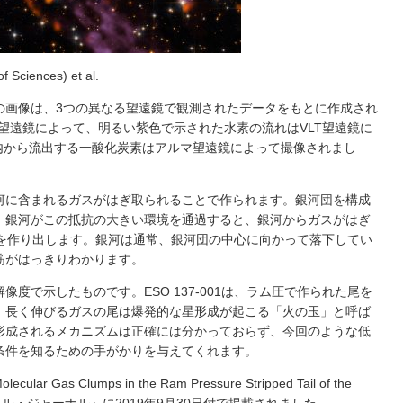
Sciences) et al.
の画像は、3つの異なる望遠鏡で観測されたデータをもとに作成され
宇宙望遠鏡によって、明るい紫色で示された水素の流れはVLT望遠鏡に
内から流出する一酸化炭素はアルマ望遠鏡によって撮像されまし
河に含まれるガスがはぎ取られることで作られます。銀河団を構成
。銀河がこの抵抗の大きい環境を通過すると、銀河からガスがはぎ
雑な尾を作り出します。銀河は通常、銀河団の中心に向かって落下してい
筋がはっきりわかります。
度で示したものです。ESO 137-001は、ラム圧で作られた尾を
、長く伸びるガスの尾は爆発的な星形成が起こる「火の玉」と呼ば
形成されるメカニズムは正確には分かっておらず、今回のような低
条件を知るための手がかりを与えてくれます。
lar Gas Clumps in the Ram Pressure Stripped Tail of the
ロフィジカル・ジャーナル」に2019年9月30日付で掲載されました。