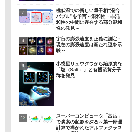
Originate? Magnetic Outflows
Stemming from Star Mergers,
極低温での新しい量子相”混合
Analysis Concludes)
バブル”を予言～混和性・非混
和性の中間に存在する部分混和
性の発見～
宇宙の膨張速度を正確に測定～
現在の膨張速度は新たな謎を示
唆～
小惑星リュウグウから始原的な
「塩（Salt）」と有機硫黄分子
群を発見
スーパーコンピュータ「富岳」
で炭素の起源を探る～第一原理
計算で導かれたアルファクラス