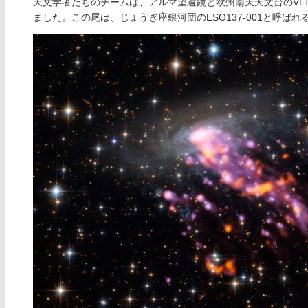
天文学者たちのチームは、アルマ望遠鏡と欧州南天天文台のVL
ました。この尾は、じょうぎ座銀河団のESO137-001と呼