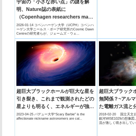
宇宙の「小さな赤い点」の謎を解
明、Nature誌の表紙に
（Copenhagen researchers make
the front page of Nature: Solving
2026-01-14 コペンハーゲン大学（UCPH）コペンハ
ーゲン大学ニールス・ボーア研究所のCosmic Dawn
the mystery of the universe’s ‘little
Centreの研究者らが、ジェームズ・ウェ...
red dots’）
超巨大ブラックホールが巨大な星を
超巨大ブラック
引き裂き、これまで観測されたどの
無関係？~アル
星よりも明るく、エネルギーが強
た電離ガス流と
く、長く続くことを発見
係~
2023-04-25 パデュー大学“Scary Barbie” is the
2018-02-20 国立
affectionate nickname astronomers are cal...
銀河WISE1029の想
(Uncovering a star’s demise:
流が激しく噴き出してい
向に...
Supermassive black hole tears