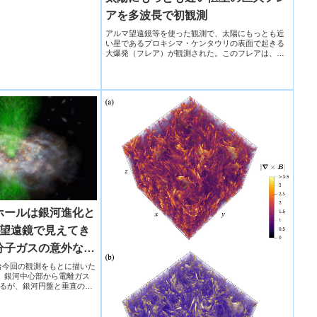
アを多波長で初観測
アルマ望遠鏡等を使った観測で、太陽にもっとも近
い星であるプロキシマ・ケンタウリの表面で起きる
大爆発（フレア）が観測された。このフレアは、太
陽で見られる同様のフレアよりも100倍も強力であ
り、プロキシマ・ケンタウリでこれまでに観測され
たフレアの中では最大規模です。
ホールは銀河進化と
マ望遠鏡で見えてき
分子ガスの意外な関
天文台今回の観測をもとに描いた
像図。銀河中心部から電離ガス
るが、銀河円盤と垂直の方