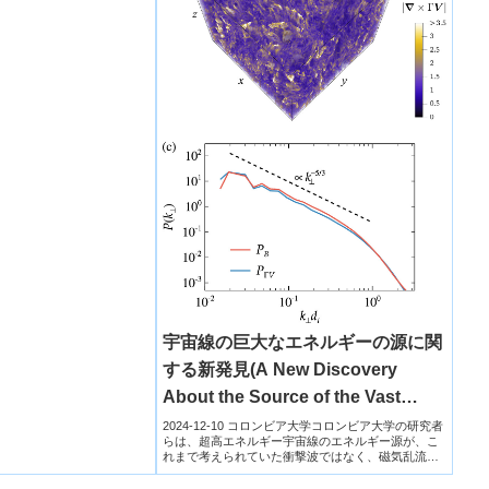
宇宙線の巨大なエネルギーの源に関
する新発見(A New Discovery
About the Source of the Vast
Energy in Cosmic Rays)
2024-12-10 コロンビア大学コロンビア大学の研究者
らは、超高エネルギー宇宙線のエネルギー源が、こ
れまで考えられていた衝撃波ではなく、磁気乱流で
ある可能性...