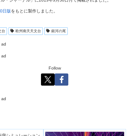
月30日版
をもとに製作しました。
文台
欧州南天天文台
銀河の尾
ad
ad
Follow
ad