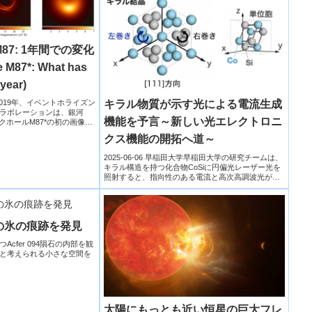
7: 1年間での変化
le M87*: What has
year)
大学2019年、イベントホライズン
キラル物質が示す光による電流生成
コラボレーションは、銀河
機能を予言～新しい光エレクトロニ
クホールM87*の初の画像
クス機能の開拓へ道～
2025-06-06 早稲田大学早稲田大学の研究チームは、
キラル構造を持つ化合物CoSiに円偏光レーザー光を
照射すると、指向性のある電流と高次高調波光が生
成され...
の氷の痕跡を発見
cfer 094隕石の内部を観
と考えられる小さな空間を
太陽にもっとも近い恒星の巨大フレ