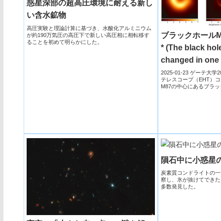
惑星深部の超高圧環境に耐える新し
い含水鉱物
高圧実験と理論計算に基づき、水酸化アルミニウム
ブラックホールM8
が約190万気圧の高圧下で新しい高圧相に相転移す
ることを初めて明らかにした。
* (The black ho
changed in one 
2025-01-23 ゲーテ
テレスコープ（EHT）
M87の中心にあるブラッ
を...
隕石中に小惑星
炭素質コンドライトの一つA
察し、氷が抜けてできた
多数発見した。