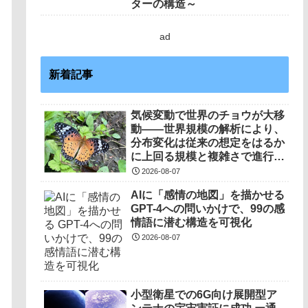
ターの構造～
ad
新着記事
気候変動で世界のチョウが大移
動――世界規模の解析により、
分布変化は従来の想定をはるか
に上回る規模と複雑さで進行し
ていることを解明――
2026-08-07
AIに「感情の地図」を描かせる
GPT-4への問いかけで、99の感
情語に潜む構造を可視化
2026-08-07
小型衛星での6G向け展開型ア