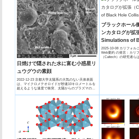
ブラックホール
ンカタログが拡張（C
Simulations of 
Collisions Exp
2025-10-08 カリフォ
Web要約 の発言：カリ
（Caltech）の研究
値...
日焼けで隠された水に富む小惑星リ
ュウグウの素顔
2022-12-23 京都大学太陽系の大気のない天体表面
は、マイクロメテオロイドが秒速10キロメートルを
超えるような速度で衝突、太陽からのプラズマの流
れである太...