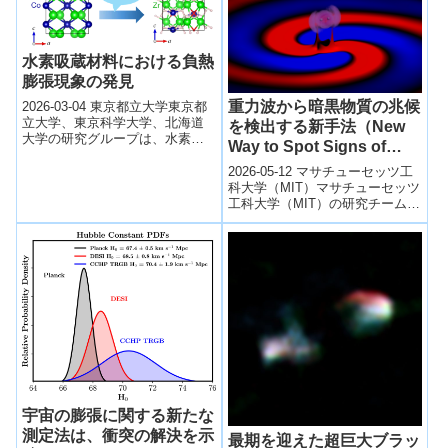
水素吸蔵材料における負熱
膨張現象の発見
重力波から暗黒物質の兆候
2026-03-04 東京都立大学東京都
立大学、東京科学大学、北海道
を検出する新手法（New
大学の研究グループは、水素吸
Way to Spot Signs of
蔵材料CoZr₂H₃.₄₉において特定方
Dark Matter）
向の負熱膨張現象を発見し...
2026-05-12 マサチューセッツ工
科大学（MIT）マサチューセッツ
工科大学（MIT）の研究チーム
は、暗黒物質の兆候を検出する
新たな手法を提案した。暗黒物
質...
宇宙の膨張に関する新たな
測定法は、衝突の解決を示
最期を迎えた超巨大ブラッ