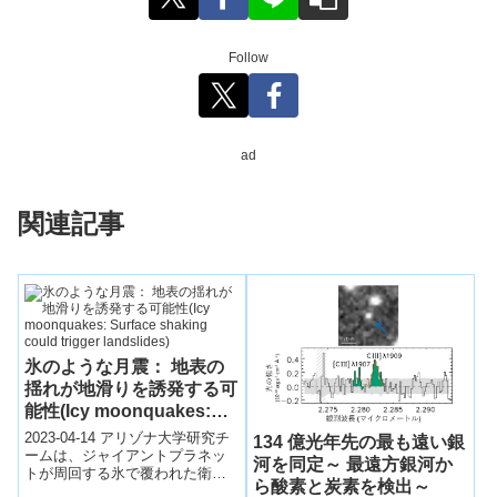
Follow
ad
関連記事
氷のような月震： 地表の
揺れが地滑りを誘発する可
能性(Icy moonquakes:
Surface shaking could
2023-04-14 アリゾナ大学研究チ
134 億光年先の最も遠い銀
trigger landslides)
ームは、ジャイアントプラネッ
河を同定～ 最遠方銀河か
トが周回する氷で覆われた衛星
ら酸素と炭素を検出～
の地殻と表面を破裂させるムー