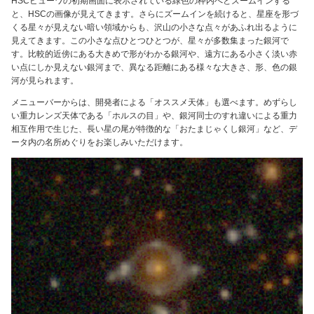
HSCビューワの初期画面に表示されている緑色の枠内へとズームインする
と、HSCの画像が見えてきます。さらにズームインを続けると、星座を形づ
くる星々が見えない暗い領域からも、沢山の小さな点々があふれ出るように
見えてきます。この小さな点ひとつひとつが、星々が多数集まった銀河で
す。比較的近傍にある大きめで形がわかる銀河や、遠方にある小さく淡い赤
い点にしか見えない銀河まで、異なる距離にある様々な大きさ、形、色の銀
河が見られます。
メニューバーからは、開発者による「オススメ天体」も選べます。めずらし
い重力レンズ天体である「ホルスの目」や、銀河同士のすれ違いによる重力
相互作用で生じた、長い星の尾が特徴的な「おたまじゃくし銀河」など、デ
ータ内の名所めぐりをお楽しみいただけます。