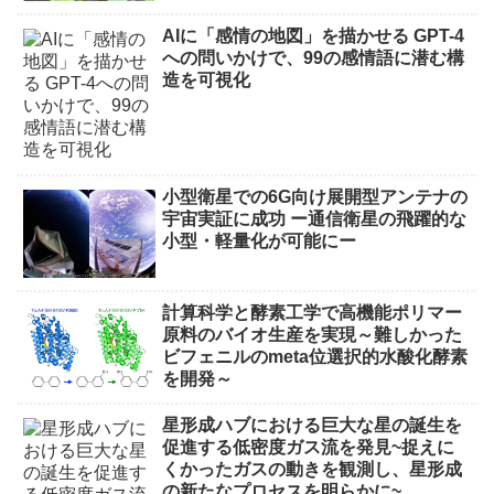
AIに「感情の地図」を描かせる GPT-4
への問いかけで、99の感情語に潜む構
造を可視化
小型衛星での6G向け展開型アンテナの
宇宙実証に成功 ー通信衛星の飛躍的な
小型・軽量化が可能にー
計算科学と酵素工学で高機能ポリマー
原料のバイオ生産を実現～難しかった
ビフェニルのmeta位選択的水酸化酵素
を開発～
星形成ハブにおける巨大な星の誕生を
促進する低密度ガス流を発見~捉えに
くかったガスの動きを観測し、星形成
の新たなプロセスを明らかに~