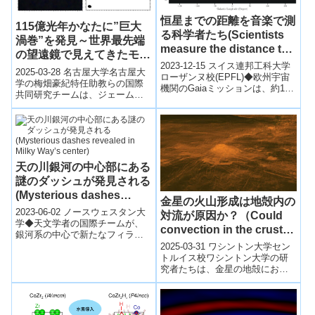
恒星までの距離を音楽で測
115億光年かなたに”巨大
る科学者たち(Scientists
渦巻”を発見～世界最先端
measure the distance to
の望遠鏡で見えてきたモン
stars by their music)
2023-12-15 スイス連邦工科大学
スター銀河の素顔～
2025-03-28 名古屋大学名古屋大
ローザンヌ校(EPFL)◆欧州宇宙
学の梅畑豪紀特任助教らの国際
機関のGaiaミッションは、約10
共同研究チームは、ジェーム
年前に始まり、Gaia衛星による
ズ・ウェッブ宇宙望遠鏡とアル
データが約20億の星...
マ望遠鏡を用いた観測により、
115億光...
天の川銀河の中心部にある
謎のダッシュが発見される
(Mysterious dashes
金星の火山形成は地殻内の
revealed in Milky Way’s
2023-06-02 ノースウェスタン大
対流が原因か？（Could
center)
学◆天文学者の国際チームが、
convection in the crust
銀河系の中心で新たなフィラメ
explain Venus’s many
ントを発見しました。これらの
2025-03-31 ワシントン大学セン
volcanoes?）
フィラメントは、先に発見され
トルイス校​ワシントン大学の研
た垂直な...
究者たちは、金星の地殻におけ
る対流が、同惑星に多数存在す
る火山の形成要因である可能性
を示唆...