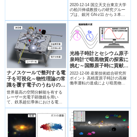
ンクエイクが、山崩れを引き起
2020-12-14 国立天文台東京大学
こして、...
の柏川伸成教授らの研究グルー
プは、銀河 GN-z11 から３本の
紫外線輝線を検出し、この銀河
が 134 億年かなたにある...
光格子時計とセシウム原子
泉時計で暗黒物質の探索に
挑む～国際原子時に貢献す
る秒の「再定義候補」と
ナノスケールで整列する電
2022-12-08 産業技術総合研究所
「現定義の担い手」の同
ポイント 高精度原子時計の高稼
子を可視化～物性理論の常
働率運転の達成により暗黒物質
時・高稼働率運転が鍵～
識を覆す電子のうねりの発
探索を実現 超軽量の暗黒物質と
見～
世界最高の空間分解能を有する
電子との相互作用の強さに新た
レーザー光電子顕微鏡を用い
な知...
て、鉄系超伝導体における電子
の空間分布をナノメートルの精
度で可視化。液晶状態にある電
子が、結晶格子と全く独立に存
在するうねりを示すことを発
見。