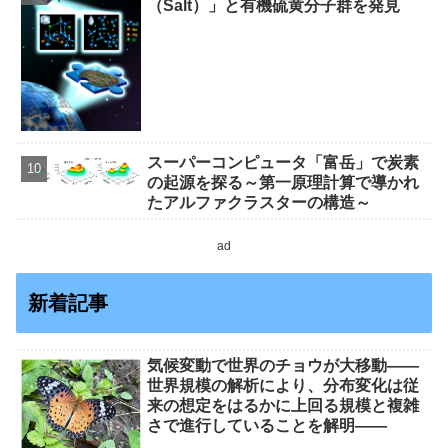
（Salt）」と有機硫黄分子群を発見
スーパーコンピュータ「富岳」で炭素
の起源を探る～第一原理計算で導かれ
たアルファクラスターの構造～
ad
新着記事
気候変動で世界のチョウが大移動――
世界規模の解析により、分布変化は従
来の想定をはるかに上回る規模と複雑
さで進行していることを解明――