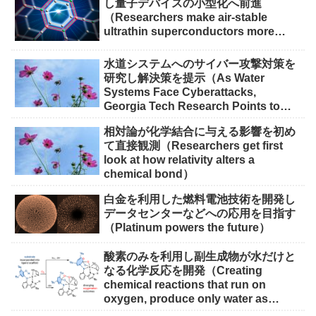
し量子デバイスの小型化へ前進
（Researchers make air-stable
ultrathin superconductors more
scalable for quantum devices）
水道システムへのサイバー攻撃対策を
研究し解決策を提示（As Water
Systems Face Cyberattacks,
Georgia Tech Research Points to
Solutions）
相対論が化学結合に与える影響を初め
て直接観測（Researchers get first
look at how relativity alters a
chemical bond）
白金を利用した燃料電池技術を開発し
データセンターなどへの応用を目指す
（Platinum powers the future）
酸素のみを利用し副生成物が水だけと
なる化学反応を開発（Creating
chemical reactions that run on
oxygen, produce only water as
waste）