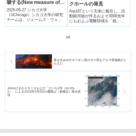
唆する(New measure of
クホールの発見
the universe’s expansion
2025-05-27 シカゴ大学
Arp187という天体に着目し、活
suggests resolution of a
（UChicago）シカゴ大学の研究
動銀河核が作るおよそ3000光年
チームは、ジェームズ・ウェッ
conflic)
にもおよぶ電離領域を「鏡」と
ブ宇宙望遠鏡を用いて宇宙の膨
して利用することで、3000年ほ
張速度（ハッブル定数）を再測
ど遅れて地球に届いた過去の活
定し、従...
動銀河核の光度を見積もった。
ad
NASAのNuSTAR衛星によるX線
観測から得られた現在の光度と
の比較を行った。活動銀河核の
光度が、この3000年程度で1000
分の１以下に暗くなったことが
星を生み出すオリオン座のガス雲をアルマ望遠鏡がと
らえた
明らかになり、活動銀河核が死
につつある瞬間を捉えることに
成功した。
JAXAひまわりモニタおよび「だいち2号（ALOS-
2）」による2018年3月6日の霧島山（新燃岳）噴火状
況