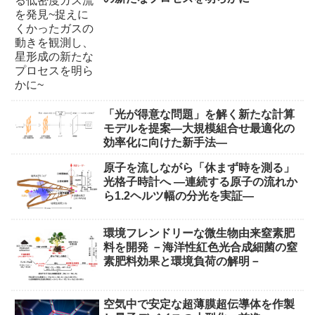
「光が得意な問題」を解く新たな計算
モデルを提案―大規模組合せ最適化の
効率化に向けた新手法―
原子を流しながら「休まず時を測る」
光格子時計へ ―連続する原子の流れか
ら1.2ヘルツ幅の分光を実証―
環境フレンドリーな微生物由来窒素肥
料を開発 －海洋性紅色光合成細菌の窒
素肥料効果と環境負荷の解明－
空気中で安定な超薄膜超伝導体を作製