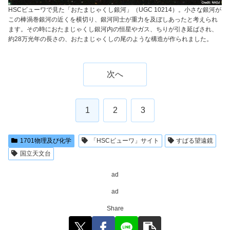
HSCビューワで見た「おたまじゃくし銀河」（UGC 10214）。小さな銀河が
この棒渦巻銀河の近くを横切り、銀河同士が重力を及ぼしあったと考えられ
ます。その時におたまじゃくし銀河内の恒星やガス、ちりが引き延ばされ、
約28万光年の長さの、おたまじゃくしの尾のような構造が作られました。
次へ
1
2
3
1701物理及び化学
「HSCビューワ」サイト
すばる望遠鏡
国立天文台
ad
ad
Share