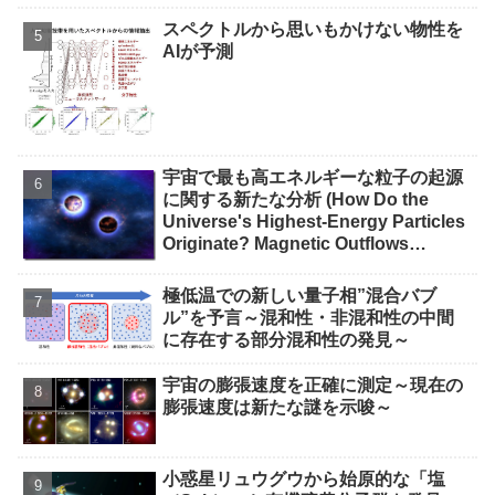
スペクトルから思いもかけない物性を
AIが予測
宇宙で最も高エネルギーな粒子の起源
に関する新たな分析 (How Do the
Universe's Highest-Energy Particles
Originate? Magnetic Outflows
Stemming from Star Mergers,
Analysis Concludes)
極低温での新しい量子相”混合バブ
ル”を予言～混和性・非混和性の中間
に存在する部分混和性の発見～
宇宙の膨張速度を正確に測定～現在の
膨張速度は新たな謎を示唆～
小惑星リュウグウから始原的な「塩