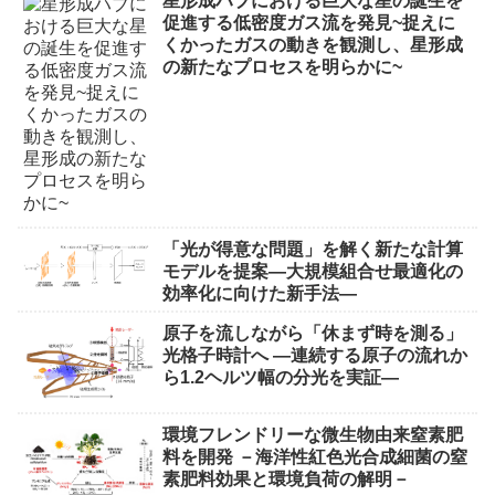
星形成ハブにおける巨大な星の誕生を
促進する低密度ガス流を発見~捉えに
くかったガスの動きを観測し、星形成
の新たなプロセスを明らかに~
「光が得意な問題」を解く新たな計算
モデルを提案―大規模組合せ最適化の
効率化に向けた新手法―
原子を流しながら「休まず時を測る」
光格子時計へ ―連続する原子の流れか
ら1.2ヘルツ幅の分光を実証―
環境フレンドリーな微生物由来窒素肥
料を開発 －海洋性紅色光合成細菌の窒
素肥料効果と環境負荷の解明－