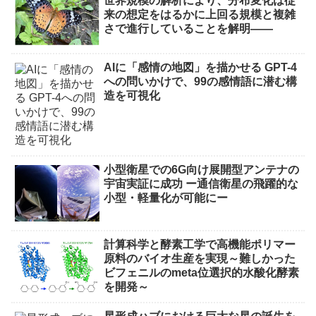
世界規模の解析により、分布変化は従
来の想定をはるかに上回る規模と複雑
さで進行していることを解明――
AIに「感情の地図」を描かせる GPT-4
への問いかけで、99の感情語に潜む構
造を可視化
小型衛星での6G向け展開型アンテナの
宇宙実証に成功 ー通信衛星の飛躍的な
小型・軽量化が可能にー
計算科学と酵素工学で高機能ポリマー
原料のバイオ生産を実現～難しかった
ビフェニルのmeta位選択的水酸化酵素
を開発～