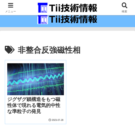
最新の科学技術の情報インフラ。
メニュー
検索
非整合反強磁性相
ジグザグ鎖構造をもつ磁
性体で現れる電気的中性
な準粒子の発見
2023-07-28