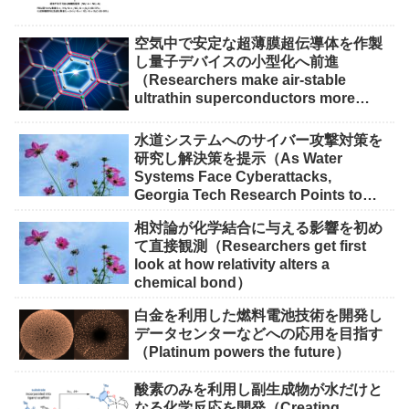
空気中で安定な超薄膜超伝導体を作製
し量子デバイスの小型化へ前進
（Researchers make air-stable
ultrathin superconductors more
scalable for quantum devices）
水道システムへのサイバー攻撃対策を
研究し解決策を提示（As Water
Systems Face Cyberattacks,
Georgia Tech Research Points to
Solutions）
相対論が化学結合に与える影響を初め
て直接観測（Researchers get first
look at how relativity alters a
chemical bond）
白金を利用した燃料電池技術を開発し
データセンターなどへの応用を目指す
（Platinum powers the future）
酸素のみを利用し副生成物が水だけと
なる化学反応を開発（Creating