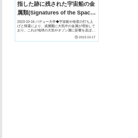
指した跡に残された宇宙船の金
属類(Signatures of the Space
Age: Spacecraft metals left in
2023-10-16 パデュー大学◆宇宙船や衛星の打ち上
げと帰還により、成層圏に大気中の金属が増加して
the wake of humanity’s path
おり、これが地球の大気やオゾン層に影響を及ぼす
可能性があることが、ジョージア工科大学の研究者
2023-10-17
to the stars)
による研究で明らかになりました。◆成層圏は地
球...