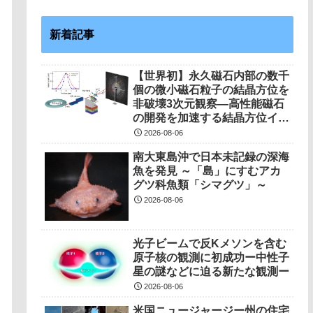
新着記事
【世界初】永久磁石内部の数千
個の微小磁石粒子の結晶方位を
非破壊3次元観察―高性能磁石
の開発を加速する結晶方位イメ
ージング技術を開発―
2026-08-06
南大東島沖で日本未記録の深海
魚を発見 ～「島」にすむアカ
グツ科魚類「シマグツ」～
2026-08-06
光子ビームで反Kメソンを含む
原子核の観測に初成功ー中性子
星の謎などに迫る新たな観測ー
2026-08-06
米国ニュージャージー州の住宅