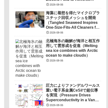
DC Suburbs, a Step Toward a
Phonon Chirality in
Quantum Network）
2026-08-06
Ferroelectric Crystal）
海藻に着想を得たマイクロプラ
スチック回収メッシュを開発
（Tangled Seaweed Inspires
One-Size-Fits-All Cleaners for
Ocean Microplastics）
2026-08-06
北極海氷の融解が海洋と相互作
用して雲形成を促進（Melting
sea ice combines with Arctic
ocean to make clouds）
2026-08-06
圧力によりファンデルワールス
重い電子系金属CeSiIで超伝導
を実現（Pressure Drives
Superconductivity in a Van
Der Waals Heavy-Fermion
2026-08-06