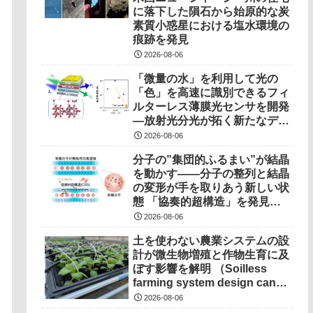
に落下した隕石から始原的な炭
素質小惑星における塩水環境の
痕跡を発見
2026-08-06
「微量の水」を利用して光の
「色」を高速に識別できるフィ
ルターレス薄膜光センサを開発
―放射光分光が拓く新たなデバ
イス駆動原理―
2026-08-06
分子の”集団的ふるまい”が結晶
を動かす――分子の整列と結晶
の変形が手を取りあう新しい状
態 「協奏的超構造」を発見
――
2026-08-06
土を使わない農業システムの設
計が微生物増殖と作物生育に及
ぼす影響を解明 （Soilless
farming system design can
determine microbial growth,
2026-08-06
impact on crops）