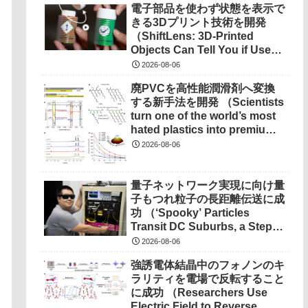
電子部品を使わず状態を表示で
きる3Dプリント技術を開発
（ShiftLens: 3D-Printed
Objects Can Tell You if Used
Properly）
2026-08-06
廃PVCを高性能潤滑剤へ変換
する新手法を開発 （Scientists
turn one of the world’s most
hated plastics into premium
lubricant）
2026-08-06
量子ネットワーク実現に向け量
子もつれ粒子の長距離伝送に成
功 （‘Spooky’ Particles
Transit DC Suburbs, a Step
Toward a Quantum
2026-08-06
Network） を選択 量子ネット
強誘電体結晶中のフォノンのキ
ワーク実現に向け量子もつれ粒
ラリティを電場で反転すること
子の長距離伝送に成功
に成功 （Researchers Use
（‘Spooky’ Particles Transit
Electric Field to Reverse