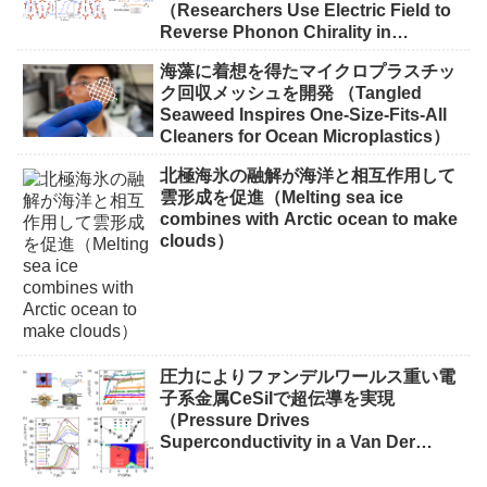
Toward a Quantum Network）
（Researchers Use Electric Field to
Reverse Phonon Chirality in
Ferroelectric Crystal）
海藻に着想を得たマイクロプラスチッ
ク回収メッシュを開発 （Tangled
Seaweed Inspires One-Size-Fits-All
Cleaners for Ocean Microplastics）
北極海氷の融解が海洋と相互作用して
雲形成を促進（Melting sea ice
combines with Arctic ocean to make
clouds）
圧力によりファンデルワールス重い電
子系金属CeSiIで超伝導を実現
（Pressure Drives
Superconductivity in a Van Der
Waals Heavy-Fermion Metal CeSiI）