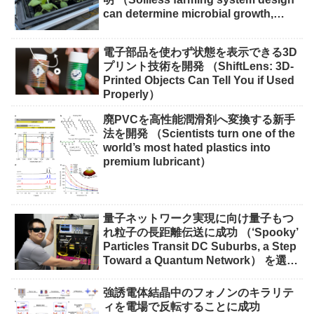
can determine microbial growth,
impact on crops）
電子部品を使わず状態を表示できる3D
プリント技術を開発 （ShiftLens: 3D-
Printed Objects Can Tell You if Used
Properly）
廃PVCを高性能潤滑剤へ変換する新手
法を開発 （Scientists turn one of the
world’s most hated plastics into
premium lubricant）
量子ネットワーク実現に向け量子もつ
れ粒子の長距離伝送に成功 （‘Spooky’
Particles Transit DC Suburbs, a Step
Toward a Quantum Network） を選択
量子ネットワーク実現に向け量子もつ
れ粒子の長距離伝送に成功 （‘Spooky’
強誘電体結晶中のフォノンのキラリテ
Particles Transit DC Suburbs, a Step
ィを電場で反転することに成功