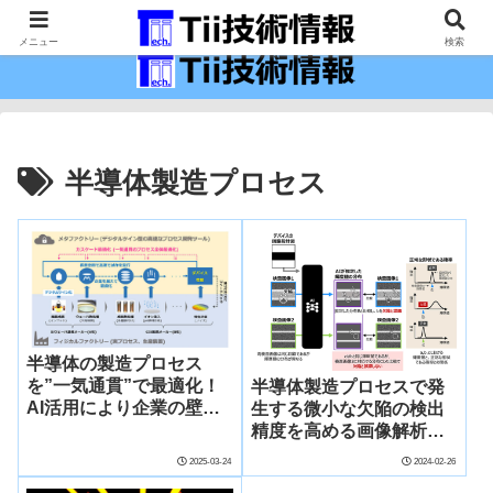
最新の科学技術の情報インフラ。
メニュー
検索
半導体製造プロセス
半導体の製造プロセス
を”一気通貫”で最適化！
半導体製造プロセスで発
AI活用により企業の壁を
生する微小な欠陥の検出
越えスピーディな性能改
精度を高める画像解析技
善に貢献
術を開発～ AIの活用によ
2025-03-24
2024-02-26
りデバイス微細化に伴う