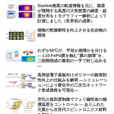
Starlink衛星の軌道情報を元に、衛星
が飛翔する高度の大気密度の緯度・経
度分布をトモグラフィー解析によって
計測しました（世界初の成果）
植物の乾燥耐性を向上させる化合物の
開発
わずか50℃が、平坦か崩壊かを分ける
― L10-FePd膜を蝕む”膜の崩壊”を、
二段階焼成の最初の一手で封じ込める
―
高周波電子基板向けポリマーの耐溶剤
性向上の仕組みを解明 ―シミュレーシ
ョンにより硬化中の三次元ネットワー
ク形成過程を可視化―
空孔の規則度制御でフェリ磁性体の補
償温度をコントロール ― ありふれた
元素から次世代スピントロニクス材料