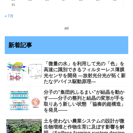
31
« 7月
ad
新着記事
「微量の水」を利用して光の「色」を
高速に識別できるフィルターレス薄膜
光センサを開発 ―放射光分光が拓く新
たなデバイス駆動原理―
分子の”集団的ふるまい”が結晶を動か
す――分子の整列と結晶の変形が手を
取りあう新しい状態 「協奏的超構造」
を発見――
土を使わない農業システムの設計が微
生物増殖と作物生育に及ぼす影響を解
明 （Soilless farming system design