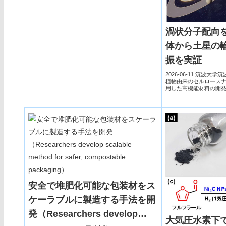
渦状分子配向
体から土星の
振を実証
2026-06-11 筑波
植物由来のセルロースナ
用した高機能材料の開
は、CNFの微細構造や
とで、従来材料よりも優
安全で堆肥化可能な包装材をス
ケーラブルに製造する手法を開
発（Researchers develop
大気圧水素下