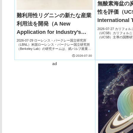
無酸素海盆の
性を評価（UCSB
難利用性リグニンの新たな産業
International
利用法を開発（A New
Anoxic Marine
2026-07-27 カリ
Application for Industry’s
（UCSB）カリフォル
Potential Site
（UCSB）主導の国際
Toughest Lignin）
2026-07-29 ローレンス・バークレー国立研究所
ど存在しない海洋盆地
Sequestratio
（LBNL）米国ローレンス・バークレー国立研究所
たな二酸化炭素除去技術「Mar
（Berkeley Lab）の研究チームは、紙パルプ産業で
大量に副生される高耐久性リグニン「クラフトリグ
2026-07-30
ニン」の新たな利用法を開発した。ク...
ad