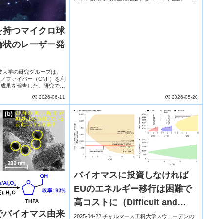
ースキャニング）手法を開発した。森林の炭素循環
Components）
や炭素固定能力の評価には樹木バイ...
を持つマイクロ球
輪状のレーザー発
大学筑波大学の研究グループは、
ノファイバー（CNF）を利
発成果を報告した。研究で
表面特性を精密に制御するこ
2026-06-11
2026-05-20
れた機械特性や機能性を...
バイオマスに投資しなければ
EUのエネルギー移行は困難で
高コストに（Difficult and
でバイオマス由来
costly energy transition
2025-04-22 チャルマース工科大学スウェーデンの