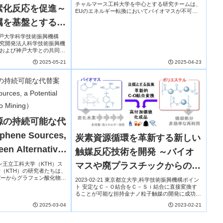
チャルマース工科大学を中心とする研究チームは、
素化反応を促進～
unless the EU invests in
EUのエネルギー転換においてバイオマスが不可欠
であるとする包括的分析を発表した。バイオマスの
属を基盤とする高
biomass）
利用が制限された場合、エネルギーシステムのコ
ス...
開発～
学,神戸大学科学技術振興機構
立研究開発法人科学技術振興機
学および神戸大学との共同研
由来のフラン類を大気圧水素
2025-05-21
2025-04-23
貴金属ナノ粒子...
源の持続可能な代
hene Sources,
炭素資源循環を革新する新しい
een Alternative
触媒反応技術を開発 ～バイオ
ーデン王立工科大学（KTH）​ス
マスや廃プラスチックからの高
（KTH）の研究者たちは、
バーからグラフェン酸化物
機能化成品製造に期待～
2023-02-21 東京都立大学,科学技術振興機構ポイン
造する再現性が高くスケー
ト 安定なＣ－Ｏ結合をＣ－Ｓｉ結合に直接変換す
山採掘に依存しない...
ることが可能な担持金ナノ粒子触媒の開発に成功し
た。 バイオマス由来の有機化合物を付加価値の高
2025-03-04
2023-02-21
い有機ケイ素化合物へと効率よく変換できる。 ...