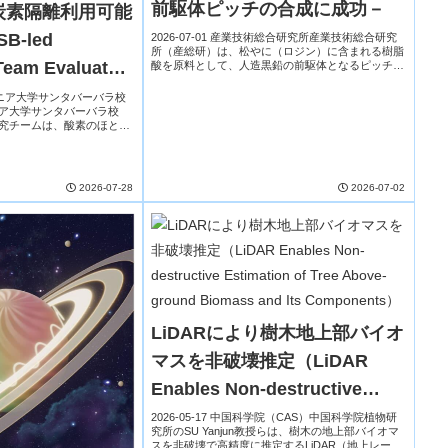
前駆体ピッチの合成に成功－
炭素隔離利用可能
-led
2026-07-01 産業技術総合研究所産業技術総合研究
所（産総研）は、松やに（ロジン）に含まれる樹脂
 Team Evaluates
酸を原料として、人造黒鉛の前駆体となるピッチを
合成し、無触媒で黒鉛化できることを初めて実証し
 Basins as
た。従来、人造黒鉛は石油・石炭由来ピッチを原
フォルニア大学サンタバーバラ校
料...
ニア大学サンタバーバラ校
s for Carbon
研究チームは、酸素のほとん
（無酸素海盆）を利用した新
n）
ine Ano...
2026-07-28
2026-07-02
LiDARにより樹木地上部バイオ
マスを非破壊推定（LiDAR
Enables Non-destructive
Estimation of Tree Above-
2026-05-17 中国科学院（CAS）中国科学院植物研
究所のSU Yanjun教授らは、樹木の地上部バイオマ
ground Biomass and Its
スを非破壊で高精度に推定するLiDAR（地上レーザ