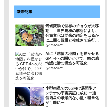
新着記事
気候変動で世界のチョウが大移
動――世界規模の解析により、
分布変化は従来の想定をはるか
に上回る規模と複雑さで進行し
ていることを解明――
2026-08-07
AIに「感情の地図」を描かせる
GPT-4への問いかけで、99の感
情語に潜む構造を可視化
2026-08-07
小型衛星での6G向け展開型ア
ンテナの宇宙実証に成功 ー通
信衛星の飛躍的な小型・軽量化
が可能にー