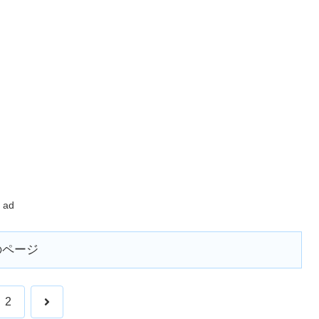
ad
のページ
次
2