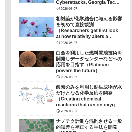
Cyberattacks, Georgia Tech
Research Points to
2026-08-07
Solutions）
相対論が化学結合に与える影響
を初めて直接観測
（Researchers get first look
at how relativity alters a
chemical bond）
2026-08-07
白金を利用した燃料電池技術を
開発しデータセンターなどへの
応用を目指す（Platinum
powers the future）
2026-08-07
酸素のみを利用し副生成物が水
だけとなる化学反応を開発
（Creating chemical
reactions that run on oxygen,
produce only water as
2026-08-07
waste）
ナノテク計測を混乱させる一般
的誤差を補正する手法を開発