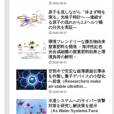
2026-08-07
原子を流しながら「休まず時を
測る」光格子時計へ ―連続す
る原子の流れから1.2ヘルツ幅
の分光を実証―
2026-08-07
環境フレンドリーな微生物由来
窒素肥料を開発 －海洋性紅色
光合成細菌の窒素肥料効果と環
境負荷の解明－
2026-08-07
空気中で安定な超薄膜超伝導体
を作製し量子デバイスの小型化
へ前進（Researchers make
air-stable ultrathin
superconductors more
2026-08-07
scalable for quantum
水道システムへのサイバー攻撃
devices）
対策を研究し解決策を提示
（As Water Systems Face