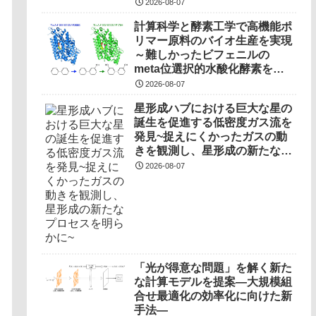
2026-08-07
計算科学と酵素工学で高機能ポ
リマー原料のバイオ生産を実現
～難しかったビフェニルの
meta位選択的水酸化酵素を開
発～
2026-08-07
星形成ハブにおける巨大な星の
誕生を促進する低密度ガス流を
発見~捉えにくかったガスの動
きを観測し、星形成の新たなプ
ロセスを明らかに~
2026-08-07
「光が得意な問題」を解く新た
な計算モデルを提案―大規模組
合せ最適化の効率化に向けた新
手法―