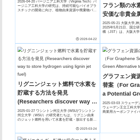
scalable method for safer,
2026-04-20 バージニア工科大学（Virginia Tech）バ
フラン類の水
ージニア工科大学の研究は、持続可能なバイオプラ
compostable packaging）
スチックの開発に向け、植物由来資源や廃棄物バイ
安価な非貴金
オマスを活用した新たな材料設計と生産手法を検討
した。従来の石油由来プラスチッ...
機能性触媒を
2025-05-21 大阪大
2025年5月21日、国
構（JST）は、大阪大
究により、バイオマス
2026-04-22
下で効率的に水素化する非
グラフェン資
リグニンジェット燃料で水素を
替案（For Grap
貯蔵する方法を発見
a Potential Gr
(Researchers discover way to
to Mining）
2025-03-03 スウェ
ウェーデン王立工科大学
store hydrogen using lignin
2025-01-27 ワシントン州立大学 (WSU)​ワシントン
商業用カーボンファイ
州立大学（WSU）の研究者たちは、リグニン由来
（GO）ナノシートを製
jet fuel)
のジェット燃料を用いて水素を貯蔵・放出する新し
ラブルな方法を開発し、鉱
い方法を発見しました。 ​この技術は、持続可能な
航空燃料における高密度な水素貯蔵を可...
2025-03-24