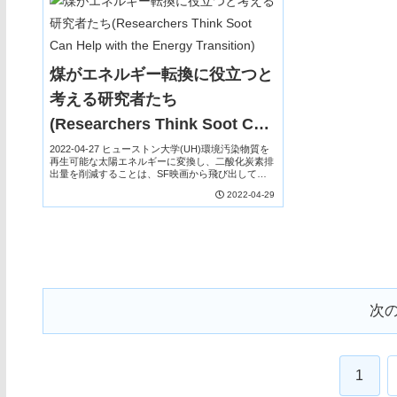
煤がエネルギー転換に役立つと
考える研究者たち
(Researchers Think Soot Can
Help with the Energy
2022-04-27 ヒューストン大学(UH)環境汚染物質を
再生可能な太陽エネルギーに変換し、二酸化炭素排
Transition)
出量を削減することは、SF映画から飛び出してき
たような話かもしれませんが、ヒューストン大学と
2022-04-29
メキシコのミチョアカン州文化交流大学の研究...
次
1