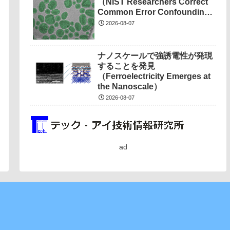
（NIST Researchers Correct
Common Error Confounding
Nanotech Measurements）
2026-08-07
ナノスケールで強誘電性が発現
することを発見
（Ferroelectricity Emerges at
the Nanoscale）
2026-08-07
ad