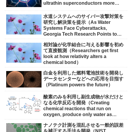
ultrathin superconductors more
scalable for quantum devices）
水道システムへのサイバー攻撃対策を
研究し解決策を提示（As Water
Systems Face Cyberattacks,
Georgia Tech Research Points to
Solutions）
相対論が化学結合に与える影響を初め
て直接観測（Researchers get first
look at how relativity alters a
chemical bond）
白金を利用した燃料電池技術を開発し
データセンターなどへの応用を目指す
（Platinum powers the future）
酸素のみを利用し副生成物が水だけと
なる化学反応を開発（Creating
chemical reactions that run on
oxygen, produce only water as
waste）
ナノテク計測を混乱させる一般的誤差
を補正する手法を開発（NIST