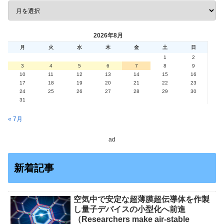
2026年8月
月
火
水
木
金
土
日
1
2
3
4
5
6
7
8
9
10
11
12
13
14
15
16
17
18
19
20
21
22
23
24
25
26
27
28
29
30
31
« 7月
ad
新着記事
空気中で安定な超薄膜超伝導体を作製
し量子デバイスの小型化へ前進
（Researchers make air-stable