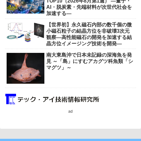
TOP10（2026年8月第1週） ―量子・
AI・脱炭素・先端材料が次世代社会を
加速する―
【世界初】永久磁石内部の数千個の微
小磁石粒子の結晶方位を非破壊3次元
観察―高性能磁石の開発を加速する結
晶方位イメージング技術を開発―
南大東島沖で日本未記録の深海魚を発
見 ～「島」にすむアカグツ科魚類「シ
マグツ」～
ad