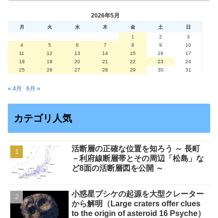
2026年5月
月
火
水
木
金
土
日
1
2
3
4
5
6
7
8
9
10
11
12
13
14
15
16
17
18
19
20
21
22
23
24
25
26
27
28
29
30
31
« 4月
6月 »
カテゴリ人気
活断層の正確な位置を知ろう ～ 長町
－利府線断層帯とその周辺「松島」な
ど8面の活断層図を公開 ～
小惑星プシケの起源を大型クレーター
から解明（Large craters offer clues
to the origin of asteroid 16 Psyche）