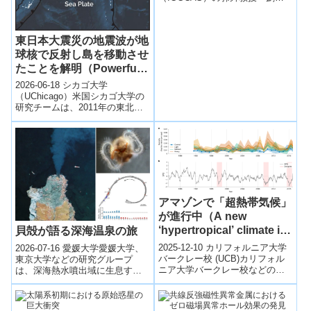
Drive Abiotic Organic
波教授らと浙江海洋大学の研究
Synthesis in Dolomitic
チームは、蘇魯超高圧変成帯
Marble）
の...
東日本大震災の地震波が地
球核で反射し島を移動させ
たことを解明（Powerful
Seismic Waves From
2026-06-18 シカゴ大学
Japan’s 2011 Earthquake
（UChicago）米国シカゴ大学の
研究チームは、2011年の東北地
Struck Earth’s Core and
方太平洋沖地震（M9.0～9.1）が
Bounced Back）
発生させた極めて強力な地...
アマゾンで「超熱帯気候」
が進行中（A new
‘hypertropical’ climate is
貝殻が語る深海温泉の旅
emerging in the
2025-12-10 カリフォルニア大学
2026-07-16 愛媛大学愛媛大学、
Amazon）
バークレー校 (UCB)カリフォル
東京大学などの研究グループ
ニア大学バークレー校などの研
は、深海熱水噴出域に生息する
究チームは、アマゾンで近年確
笠貝3種の貝殻を地球化学的に分
認されている極端な高温多湿状
析し、これまで不明だった幼生
態...
期の生育...