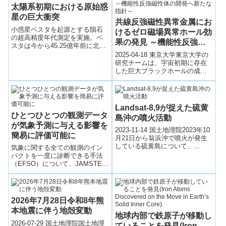
太陽系初期における原始惑
星の巨大衝突
共線反強磁性異常金属にお
小惑星ベスタを起源とする隕石
けるゼロ磁場異常ホール効
の超高精度年代測定を実施。ベ
果の発見 ～機能性反強磁
スタは今から45.25億年前に北半
性体の開発へ新たな指針～
球が崩壊するほどの巨大衝突を
2025-04-18 東京大学東京大学の
経験。ベスタ南半球の異常に分
研究チームは、宇宙初期に存在
厚い地殻の謎を初めて解明
した巨大ブラックホールの成長
を説明する新しい理論モデルを
発表した。このモデルでは、星
形成が抑...
Landsat-8,9が捉えた硫黄
ひとつひとつの観測データ
島沖の噴火活動
が気象予測に与える影響を
2023-11-14 国土地理院2023年10
簡易に評価可能に
月21日から翁浜沖で噴火が発生
している硫黄島について、
気象に関する全ての観測のイン
Landsatの観測データを使用し、
パクトを一度に診断できる手法
解析を実施しました。硫黄...
（EFSO）について、JAMSTEC
のデータ同化システムに導入
し、その利用可能性を確認し
た。EFSOは北極・中緯度・熱帯
どの緯度帯での特別観測におい
2026年7月28日令和8年熊
ても、2〜3日先（短期）までの
本地震に伴う地殻変動
予測に対する影響を正しく推定
地球内部で鉄原子が移動し
できる。北極の観測データは北
2026-07-29 国土地理院国土地理
ていることを発見(Iron