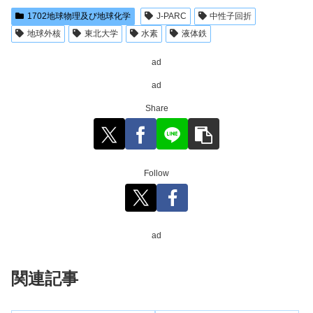
1702地球物理及び地球化学
J-PARC
中性子回折
地球外核
東北大学
水素
液体鉄
ad
ad
Share
Follow
ad
関連記事