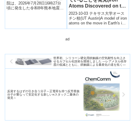
米の6〜7日先（中期）の予測を
院は、2026年7月28日16時27分
Atoms Discovered on the
改善することもわかった。
頃に発生した令和8年熊本地震
Move in Earth’s Solid
（M7.1、最大震度7）に伴う地殻
2023-10-03 テキサス大学オース
変動を、陸域観測技術...
Inner Core)
チン校(UT Austin)A model of iron
atoms on the move in Earth's i...
ad
世界初、シリコーン硬化用鉄触媒の空気耐性を向上さ
せるカプセル化技術を開発しました ―レアメタル依存
度の低減とともに、鉄触媒による量産化の道を拓く―
反発するはずの引き合う分子～正電荷を持つ反芳香族
分子が重なって安定化する新しいπスタック二量体の
発見～