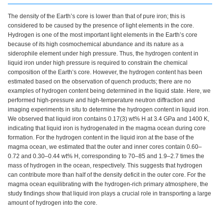
The density of the Earth’s core is lower than that of pure iron; this is
considered to be caused by the presence of light elements in the core.
Hydrogen is one of the most important light elements in the Earth’s core
because of its high cosmochemical abundance and its nature as a
siderophile element under high pressure. Thus, the hydrogen content in
liquid iron under high pressure is required to constrain the chemical
composition of the Earth’s core. However, the hydrogen content has been
estimated based on the observation of quench products; there are no
examples of hydrogen content being determined in the liquid state. Here, we
performed high-pressure and high-temperature neutron diffraction and
imaging experiments in situ to determine the hydrogen content in liquid iron.
We observed that liquid iron contains 0.17(3) wt% H at 3.4 GPa and 1400 K,
indicating that liquid iron is hydrogenated in the magma ocean during core
formation. For the hydrogen content in the liquid iron at the base of the
magma ocean, we estimated that the outer and inner cores contain 0.60–
0.72 and 0.30–0.44 wt% H, corresponding to 70–85 and 1.9–2.7 times the
mass of hydrogen in the ocean, respectively. This suggests that hydrogen
can contribute more than half of the density deficit in the outer core. For the
magma ocean equilibrating with the hydrogen-rich primary atmosphere, the
study findings show that liquid iron plays a crucial role in transporting a large
amount of hydrogen into the core.