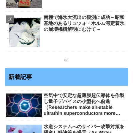
南極で海氷大流出の観測に成功～昭和
基地のあるリュツォ・ホルム湾定着氷
の崩壊機構解明にむけて～
ad
新着記事
空気中で安定な超薄膜超伝導体を作製
し量子デバイスの小型化へ前進
（Researchers make air-stable
ultrathin superconductors more
scalable for quantum devices）
水道システムへのサイバー攻撃対策を
研究し解決策を提示（As Water