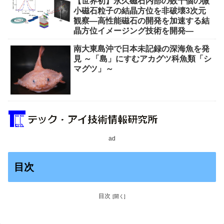
【世界初】永久磁石内部の数千個の微
小磁石粒子の結晶方位を非破壊3次元
観察―高性能磁石の開発を加速する結
晶方位イメージング技術を開発―
南大東島沖で日本未記録の深海魚を発
見 ～「島」にすむアカグツ科魚類「シ
マグツ」～
ad
目次
目次