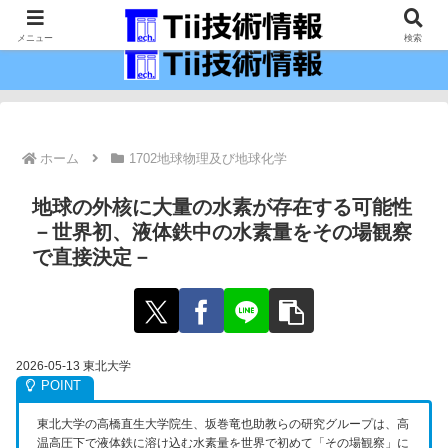
最新の科学技術の情報インフラ。
メニュー
検索
ホーム
1702地球物理及び地球化学
地球の外核に大量の水素が存在する可能性
－世界初、液体鉄中の水素量をその場観察
で直接決定－
2026-05-13 東北大学
東北大学の高橋直生大学院生、坂巻竜也助教らの研究グループは、高
温高圧下で液体鉄に溶け込む水素量を世界で初めて「その場観察」に