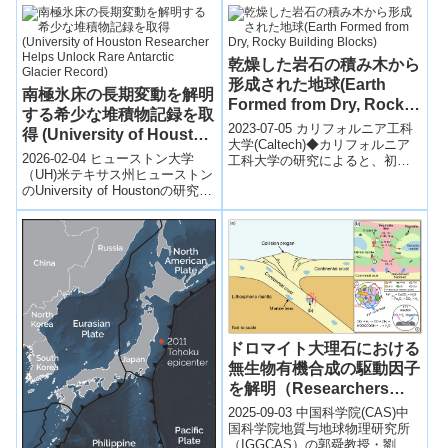
乾燥した岩石の積み木から
形成された地球(Earth
南極氷床の長期変動を解明
Formed from Dry, Rocky
する希少な堆積物記録を取
Building Blocks)
2023-07-05 カリフォルニア工科
得 (University of Houston
大学(Caltech)◆カリフォルニア
Researcher Helps
2026-02-04 ヒューストン大学
工科大学の研究によると、初期
Unlock Rare Antarctic
（UH)米テキサス州ヒューストン
の地球は乾燥した物質から形成
のUniversity of Houstonの研究者
され、水は地球の形成の最後...
Glacier Record)
を含む国際チームは、2019年の
南極ア...
ドロマイト大理石における
無生物有機合成の駆動因子
を解明（Researchers
Uncover Ferrous
2025-09-03 中国科学院(CAS)中
Chloride-Rich Fluids
国科学院地質与地球物理研究所
（IGGCAS）の郭舜教授・劉景