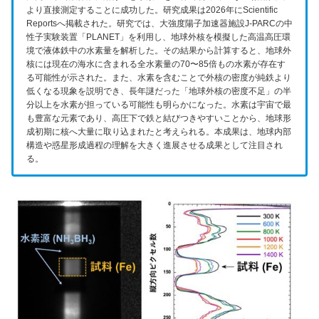
より直接測定することに成功した。研究成果は2026年にScientific
Reportsへ掲載された。研究では、大強度陽子加速器施設J-PARCの中
性子実験装置「PLANET」を利用し、地球外核を模擬した高温高圧環
境で液体鉄中の水素量を解析した。その結果から計算すると、地球外
核には現在の海水に含まれる全水素量の70〜85倍もの水素が存在す
る可能性が示された。また、水素を含むことで外核の密度が純鉄より
低くなる現象を説明でき、長年謎だった「地球外核の密度不足」の半
分以上を水素が担っている可能性も明らかになった。水素は宇宙で最
も豊富な元素であり、高圧下で鉄と結びつきやすいことから、地球形
成初期に核へ大量に取り込まれたと考えられる。本成果は、地球内部
構造や惑星形成過程の理解を大きく進展させる成果として注目され
る。