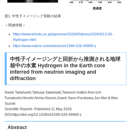
図1. 中性子イメージング実験の結果
＜関連情報＞
https://www.tohoku.ac.jp/japanese/2026/05/press20260513-05-
Hydrogen.html
https://www.nature.com/articles/s41598-026-49969-z
中性子イメージングと回折から推測される地球
核中の水素 Hydrogen in the Earth core
inferred from neutron imaging and
diffraction
Naoki Takahashi,Tatsuya Sakamaki,Takanori Hattori,Ken-ichi
Funakoshi,Hiroshi Arima-Osonoi,Asami Sano-Furukawa,Jun Abe & Akio
Suzuki
Scientific Reports Published:11 May 2026
DOI:https://doi.org/10.1038/s41598-026-49969-z
Abstract