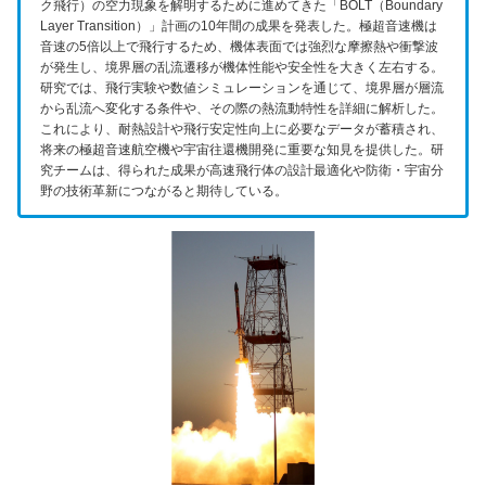
ク飛行）の空力現象を解明するために進めてきた「BOLT（Boundary
Layer Transition）」計画の10年間の成果を発表した。極超音速機は
音速の5倍以上で飛行するため、機体表面では強烈な摩擦熱や衝撃波
が発生し、境界層の乱流遷移が機体性能や安全性を大きく左右する。
研究では、飛行実験や数値シミュレーションを通じて、境界層が層流
から乱流へ変化する条件や、その際の熱流動特性を詳細に解析した。
これにより、耐熱設計や飛行安定性向上に必要なデータが蓄積され、
将来の極超音速航空機や宇宙往還機開発に重要な知見を提供した。研
究チームは、得られた成果が高速飛行体の設計最適化や防衛・宇宙分
野の技術革新につながると期待している。