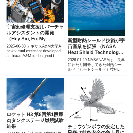
宇宙船修理支援用バーチャ
ルアシスタントの開発
（Hey Siri, Fix My
新型耐熱シールド技術が宇
Spacecraft!）
2025-06-30 テキサスA&M大学A
宙産業を拡張 （NASA
new virtual assistant developed
Heat Shield Technology
at Texas A&M is designed t...
Enables Space Industry
2026-01-29 NASANASAは、長年
Growth）
にわたり開発してきた耐熱シー
ルド（ヒートシールド）技術
が、宇宙産業の成長を支える重
要な基盤となっていることを紹
介し...
ロケット H3 第8回第1段厚
肉タンクステージ燃焼試験
結果
チョウゲンボウの安定した
飛翔は航空安全の急上昇に