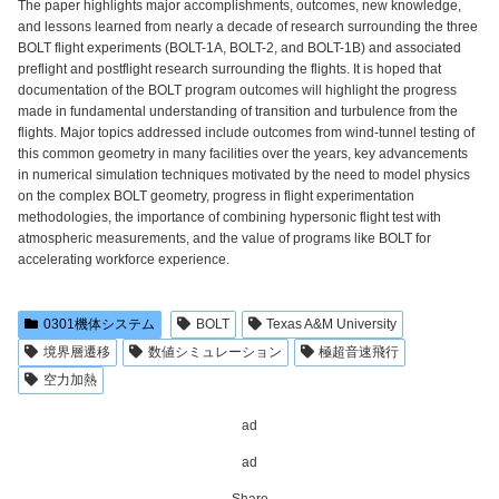
The paper highlights major accomplishments, outcomes, new knowledge,
and lessons learned from nearly a decade of research surrounding the three
BOLT flight experiments (BOLT-1A, BOLT-2, and BOLT-1B) and associated
preflight and postflight research surrounding the flights. It is hoped that
documentation of the BOLT program outcomes will highlight the progress
made in fundamental understanding of transition and turbulence from the
flights. Major topics addressed include outcomes from wind-tunnel testing of
this common geometry in many facilities over the years, key advancements
in numerical simulation techniques motivated by the need to model physics
on the complex BOLT geometry, progress in flight experimentation
methodologies, the importance of combining hypersonic flight test with
atmospheric measurements, and the value of programs like BOLT for
accelerating workforce experience.
0301機体システム
BOLT
Texas A&M University
境界層遷移
数値シミュレーション
極超音速飛行
空力加熱
ad
ad