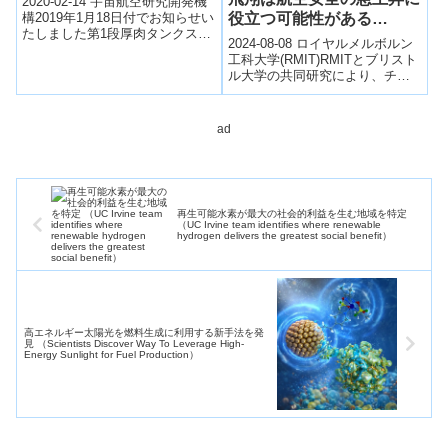
2020-02-14 宇宙航空研究開発機
構2019年1月18日付でお知らせい
役立つ可能性がある
たしました第1段厚肉タンクステ
(Steady flight of kestrels
2024-08-08 ロイヤルメルボルン
ージ燃焼試験の第8回を実施しま
could help aerial safety
工科大学(RMIT)RMITとブリスト
したので、結果をお知らせ...
ル大学の共同研究により、チョ
soar)
ウゲンボウの安定した飛行の秘
密が明らかになり、ドローン...
ad
再生可能水素が最大の社会的利益を生む地域を特定
（UC Irvine team identifies where renewable
hydrogen delivers the greatest social benefit）
高エネルギー太陽光を燃料生成に利用する新手法を発
見 （Scientists Discover Way To Leverage High-
Energy Sunlight for Fuel Production）