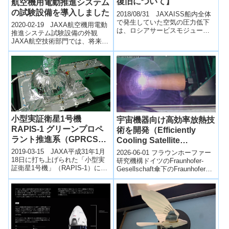
復旧について】
航空機用電動推進システム
の試験設備を導入しました
2018/08/31 JAXAISS船内全体
で発生していた空気の圧力低下
2020-02-19 JAXA航空機用電動
は、ロシアサービスモジュール
推進システム試験設備の外観
に係留中のソユーズ宇宙船（MS-
JAXA航空技術部門では、将来の
09）の居住モジュール内に生...
航空機電動化に向けて、航空機
用電動推進システムの研究に
取...
小型実証衛星1号機
宇宙機器向け高効率放熱技
RAPIS-1 グリーンプロペ
術を開発（Efficiently
ラント推進系（GPRCS）
Cooling Satellite
軌道上でHAN系推進薬 実
Components in Space）
2019-03-15 JAXA平成31年1月
2026-06-01 フラウンホーファー
証！
18日に打ち上げられた「小型実
研究機構ドイツのFraunhofer-
証衛星1号機」（RAPIS-1）に搭
Gesellschaft傘下のFraunhofer
載した一般財団法人宇宙システ
Heinrich-Hertz-...
ム開発利用推進機構の実...