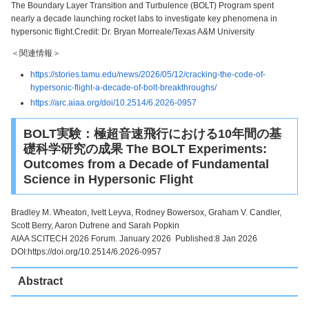
The Boundary Layer Transition and Turbulence (BOLT) Program spent
nearly a decade launching rocket labs to investigate key phenomena in
hypersonic flight.Credit: Dr. Bryan Morreale/Texas A&M University
＜関連情報＞
https://stories.tamu.edu/news/2026/05/12/cracking-the-code-of-
hypersonic-flight-a-decade-of-bolt-breakthroughs/
https://arc.aiaa.org/doi/10.2514/6.2026-0957
BOLT実験：極超音速飛行における10年間の基
礎科学研究の成果 The BOLT Experiments:
Outcomes from a Decade of Fundamental
Science in Hypersonic Flight
Bradley M. Wheaton, Ivett Leyva, Rodney Bowersox, Graham V. Candler,
Scott Berry, Aaron Dufrene and Sarah Popkin
AIAA SCITECH 2026 Forum. January 2026 Published:8 Jan 2026
DOI:https://doi.org/10.2514/6.2026-0957
Abstract