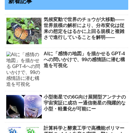
新着記事
気候変動で世界のチョウが大移動――
世界規模の解析により、分布変化は従
来の想定をはるかに上回る規模と複雑
さで進行していることを解明――
AIに「感情の地図」を描かせる GPT-4
への問いかけで、99の感情語に潜む構
造を可視化
小型衛星での6G向け展開型アンテナの
宇宙実証に成功 ー通信衛星の飛躍的な
小型・軽量化が可能にー
計算科学と酵素工学で高機能ポリマー