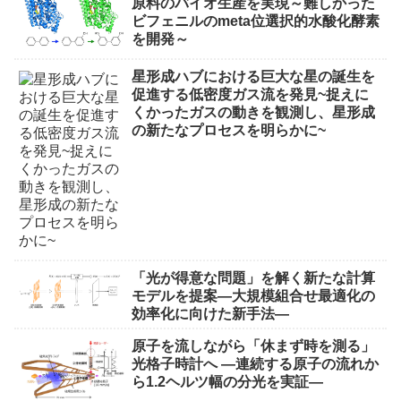
原料のバイオ生産を実現～難しかった
ビフェニルのmeta位選択的水酸化酵素
を開発～
星形成ハブにおける巨大な星の誕生を
促進する低密度ガス流を発見~捉えに
くかったガスの動きを観測し、星形成
の新たなプロセスを明らかに~
「光が得意な問題」を解く新たな計算
モデルを提案―大規模組合せ最適化の
効率化に向けた新手法―
原子を流しながら「休まず時を測る」
光格子時計へ ―連続する原子の流れか
ら1.2ヘルツ幅の分光を実証―