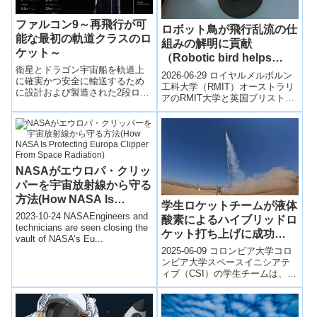
ファルコン9～再飛行が可
ロボット鳥が飛行乱流の仕
能な最初の軌道クラスのロ
組みの解明に貢献
ケット～
（Robotic bird helps
衛星とドラゴン宇宙船を軌道上
uncover the mysteries of
2026-06-29 ロイヤルメルボルン
に確実かつ安全に輸送するため
flight turbulence）
工科大学（RMIT）オーストラリ
に設計および製造された2段ロケ
アのRMIT大学と英国ブリストル
ット。再飛行が可能な最初の軌
大学の共同研究チームは、チョ
道クラスのロケット。
ウゲンボウ（kestrel）...
NASAがエウロパ・クリッ
パーを宇宙放射線から守る
方法(How NASA Is
学生ロケットチームが液体
Protecting Europa
2023-10-24 NASAEngineers and
酸素によるハイブリッドロ
Clipper From Space
technicians are seen closing the
ケット打ち上げに成功
vault of NASA’s Eu...
Radiation)
（Columbia Students
2025-06-09 コロンビア大学コロ
Reach New Heights in
ンビア大学スペースイニシアテ
ィブ（CSI）の学生チームは、
Hybrid Rocketry）
2025年6月2日、モハーベ砂漠で
液体酸素（LOX）を燃料とし...