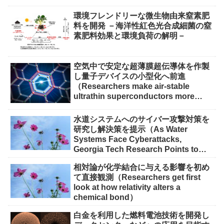
環境フレンドリーな微生物由来窒素肥
料を開発 －海洋性紅色光合成細菌の窒
素肥料効果と環境負荷の解明－
空気中で安定な超薄膜超伝導体を作製
し量子デバイスの小型化へ前進
（Researchers make air-stable
ultrathin superconductors more
scalable for quantum devices）
水道システムへのサイバー攻撃対策を
研究し解決策を提示（As Water
Systems Face Cyberattacks,
Georgia Tech Research Points to
Solutions）
相対論が化学結合に与える影響を初め
て直接観測（Researchers get first
look at how relativity alters a
chemical bond）
白金を利用した燃料電池技術を開発し