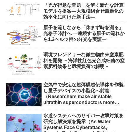
「光が得意な問題」を解く新たな計算
モデルを提案―大規模組合せ最適化の
効率化に向けた新手法―
原子を流しながら「休まず時を測る」
光格子時計へ ―連続する原子の流れか
ら1.2ヘルツ幅の分光を実証―
環境フレンドリーな微生物由来窒素肥
料を開発 －海洋性紅色光合成細菌の窒
素肥料効果と環境負荷の解明－
空気中で安定な超薄膜超伝導体を作製
し量子デバイスの小型化へ前進
（Researchers make air-stable
ultrathin superconductors more
scalable for quantum devices）
水道システムへのサイバー攻撃対策を
研究し解決策を提示（As Water
Systems Face Cyberattacks,