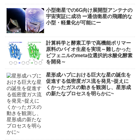
小型衛星での6G向け展開型アンテナの
宇宙実証に成功 ー通信衛星の飛躍的な
小型・軽量化が可能にー
計算科学と酵素工学で高機能ポリマー
原料のバイオ生産を実現～難しかった
ビフェニルのmeta位選択的水酸化酵素
を開発～
星形成ハブにおける巨大な星の誕生を
促進する低密度ガス流を発見~捉えに
くかったガスの動きを観測し、星形成
の新たなプロセスを明らかに~