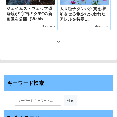
ジェイムズ・ウェッブ望
大豆種子タンパク質を増
遠鏡が“宇宙のクモ”の新
加させる希少な失われた
画像を公開（Webb
アレルを特定
serves up Halloween
（Researchers Identify
2025-11-03
2025-11-03
treat with new images of
Rare Lost Allele
cosmic creepy crawly）
Boosting Soybean Seed
Protein）
ad
キーワード検索