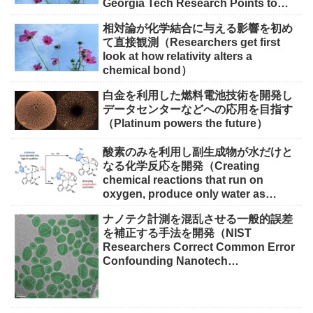
Georgia Tech Research Points to
Solutions）
相対論が化学結合に与える影響を初め
て直接観測（Researchers get first
look at how relativity alters a
chemical bond）
白金を利用した燃料電池技術を開発し
データセンターなどへの応用を目指す
（Platinum powers the future）
酸素のみを利用し副生成物が水だけと
なる化学反応を開発（Creating
chemical reactions that run on
oxygen, produce only water as
waste）
ナノテク計測を混乱させる一般的誤差
を補正する手法を開発（NIST
Researchers Correct Common Error
Confounding Nanotech
Measurements）