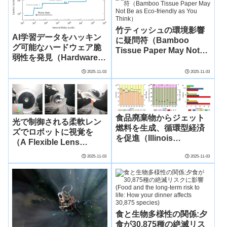
竹ティッシュの環境影響
AI学習データをハッキン
に疑問符（Bamboo
グ可能なハードウェア脆
Tissue Paper May Not
弱性を発見（Hardware
Be as Eco-friendly as
Vulnerability Allows
You Think）
2025-11-03
2025-11-03
Attackers to Hack AI
Training Data）
食品廃棄物からジェット
光で制御される柔軟レン
燃料を生成、循環型経済
ズでロボットに視覚を
を促進（Illinois
（A Flexible Lens
researchers convert
Controlled By Light-
2025-11-03
2025-11-03
food waste into jet fuel,
Activated Artificial
boosting circular
Muscles Promises to Let
economy）
Soft Machines See）
食と生物多様性の関係:夕
食が30,875種の絶滅リス