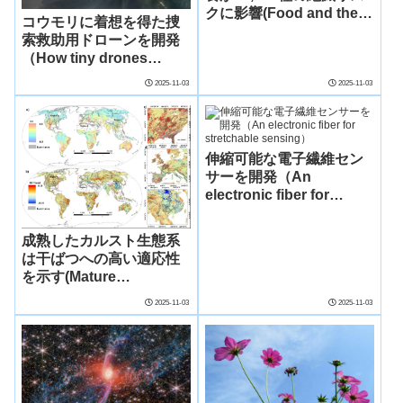
クに影響(Food and the
コウモリに着想を得た捜
long-term risk to life:
索救助用ドローンを開発
How your dinner affects
（How tiny drones
30,875 species)
inspired by bats could
2025-11-03
2025-11-03
save lives in dark and
stormy conditions）
伸縮可能な電子繊維セン
サーを開発（An
electronic fiber for
stretchable sensing）
成熟したカルスト生態系
は干ばつへの高い適応性
を示す(Mature
Ecosystems Show
2025-11-03
2025-11-03
Strong Drought
Adaptability in Karst
Areas)