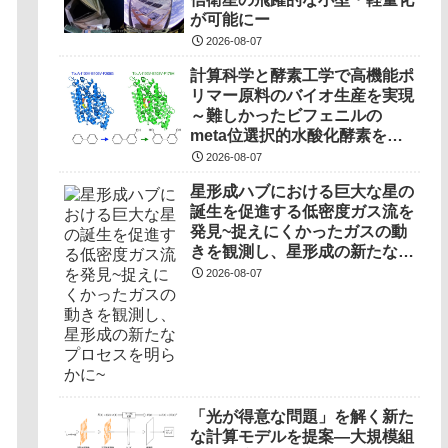
が可能にー
2026-08-07
計算科学と酵素工学で高機能ポ
リマー原料のバイオ生産を実現
～難しかったビフェニルの
meta位選択的水酸化酵素を開
発～
2026-08-07
星形成ハブにおける巨大な星の
誕生を促進する低密度ガス流を
発見~捉えにくかったガスの動
きを観測し、星形成の新たなプ
ロセスを明らかに~
2026-08-07
「光が得意な問題」を解く新た
な計算モデルを提案―大規模組