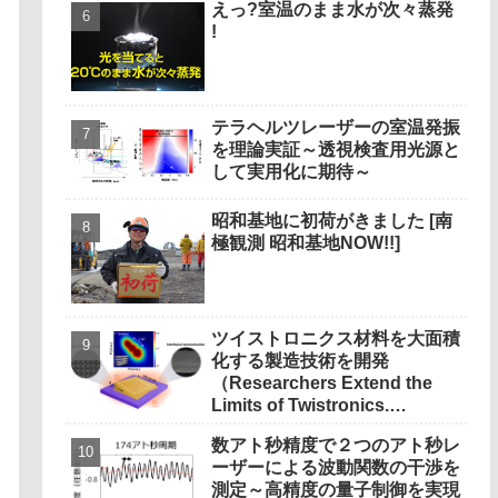
えっ?室温のまま水が次々蒸発
!
テラヘルツレーザーの室温発振
を理論実証～透視検査用光源と
して実用化に期待～
昭和基地に初荷がきました [南
極観測 昭和基地NOW!!]
ツイストロニクス材料を大面積
化する製造技術を開発
（Researchers Extend the
Limits of Twistronics.
Literally.）
数アト秒精度で２つのアト秒レ
ーザーによる波動関数の干渉を
測定～高精度の量子制御を実現