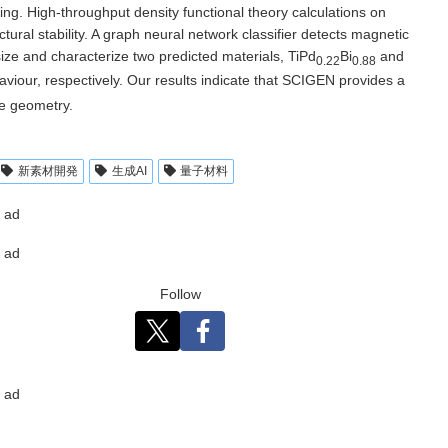
ning. High-throughput density functional theory calculations on
al stability. A graph neural network classifier detects magnetic
ize and characterize two predicted materials, TiPd
Bi
and
0.22
0.88
iour, respectively. Our results indicate that SCIGEN provides a
ce geometry.
​新素材開発
生成AI
量子材料
ad
ad
Follow
ad