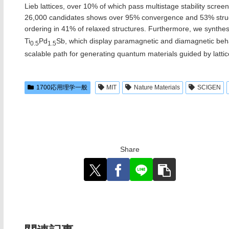
Lieb lattices, over 10% of which pass multistage stability scree
26,000 candidates shows over 95% convergence and 53% structur
ordering in 41% of relaxed structures. Furthermore, we synthes
Ti
Pd
Sb, which display paramagnetic and diamagnetic behav
0.5
1.5
scalable path for generating quantum materials guided by latti
1700応用理学一般
MIT
Nature Materials
SCIGEN
Share