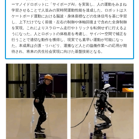
ーマノイドロボットに「サイボーグAI」を実装し、人の運動をみまね
学習させることで人並みの実時間運動性能を達成した。ロボットはス
ケートボード運動における脳波・身体座標などの生体信号を基に学習
し、上下だけでなく前後・左右の制御や体軸回復まで含めた全身制御
を実現。これによりスラローム走行やトリックを転倒せずに行えるよ
うになった。人とロボットの体格差を考慮し、サイバー空間で補正を
行うことで適切な動作を獲得し、現実でも素早い運動が可能になっ
た。本成果は介護・リハビリ、運搬など人との協働作業への応用が期
待され、将来の共生社会実現に向けた基盤技術となる。