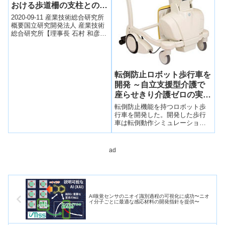
おける歩道柵の支柱との接
触事案の原因調査結果と対
2020-09-11 産業技術総合研究所
策について
概要国立研究開発法人 産業技術
総合研究所【理事長 石村 和彦】
（以下「産総研」という）が実
施している、中型自動運転バス
に...
転倒防止ロボット歩行車を
開発 ～自立支援型介護で
座らせきり介護ゼロの実現
を目指す～
転倒防止機能を持つロボット歩
行車を開発した。開発した歩行
車は転倒動作シミュレーション
に基づいて設計され、転倒の初
動を抑制することにより転倒を
防止する機構を備える。転倒防
ad
止機構の有効性は、人型ダミー
を用いた試験により検証した。
AI嗅覚センサのニオイ識別過程の可視化に成功〜ニオ
イ分子ごとに最適な感応材料の開発指針を提供〜