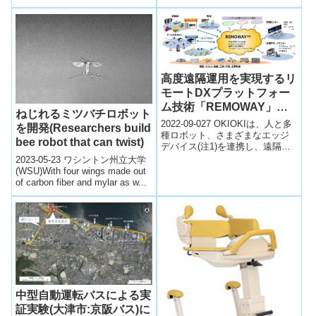
ポテンシャルを秘めています
が、その安全性の向上が不可欠
です。早...
高度遠隔運用を実現するリ
モートDXプラットフォー
ム技術「REMOWAY」を
ねじれるミツバチロボット
開発～人と、さまざまなエ
2022-09-027 OKIOKIは、人と多
を開発(Researchers build
ッジデバイスが柔軟に連携
種ロボット、さまざまなエッジ
bee robot that can twist)
デバイス(注1)を連携し、遠隔か
し、現場業務の効率化と生
らリアルタイムかつ直感的に現
2023-05-23 ワシントン州立大学
産性向上を実現～
場対応を行うリモートDXプ...
(WSU)With four wings made out
of carbon fiber and mylar as w...
中型自動運転バスによる実
証実験(大津市:京阪バス)に