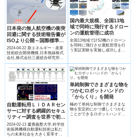
国内最大規模、全国13地
域で同時に飛行するドロー
日本発の無人航空機の衝突
ンの運航管理に成功
回避に関する技術報告書が
ISOより公開～国際標準の
全国13地域で計52機のドローン
を同時に飛行させ運航管理を行
速やかな規格開発に貢献
2024-04-22 新エネルギー・産業
う実証実験を実施し成功しまし
し、無人航空機の社会実装
技術総合開発機構,日本無線株式
た。
会社,株式会社三菱総合研究所
を加速～
NEDOの委託事業「ロボット・ド
ローンが活躍する省エネルギー
社...
単純制御でさまざまな物を
つかむロボットハンドの
「からくり」を開発
極めて単純な制御でさまざまな
自動運転用ＬｉＤＡＲセン
物を安定的にかつ優しくつかむ
サーに対する網羅的セキュ
ことができるロボットハンドの
リティー調査を世界で初め
開発に成功。
て実施 ～新たな脆弱性を
2024-02-13 慶應義塾大学,科学技
発見し有効な防御策開発へ
術振興機構自動運転技術は私た
ちの未来社会を大きく変革する
道～