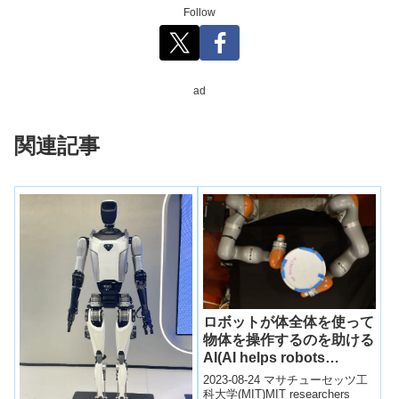
Follow
ad
関連記事
ロボットが体全体を使って
物体を操作するのを助ける
AI(AI helps robots
manipulate objects with
2023-08-24 マサチューセッツ工
their whole bodies)
科大学(MIT)MIT researchers