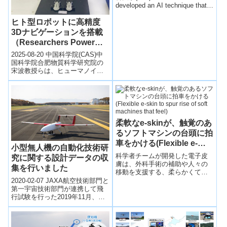
developed an AI technique that
enabl...
ヒト型ロボットに高精度
3Dナビゲーションを搭載
（Researchers Power
“Loong Pro” Humanoid
2025-08-20 中国科学院(CAS)中
Robot with Advanced 3D
国科学院合肥物質科学研究院の
宋波教授らは、ヒューマノイド
Navigation Technology）
ロボット「Loong Pro」に高度な
3Dナビゲーション技術...
柔軟なe-skinが、触覚のあ
るソフトマシンの台頭に拍
車をかける(Flexible e-
小型無人機の自動化技術研
skin to spur rise of soft
科学者チームが開発した電子皮
究に関する設計データの収
machines that feel)
膚は、外科手術の補助や人々の
集を行いました
移動を支援する、柔らかくて柔
軟なロボットデバイスへの道を
2020-02-07 JAXA航空技術部門と
開く可能性があります。A team
第一宇宙技術部門が連携して飛
of sci...
行試験を行った2019年11月、北
海道にあるJAXA大樹航空宇宙実
験場において、小型無人...