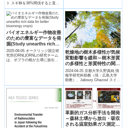
ト スギ林を38%間伐すると直後
の1年目に蒸散量は71%まで減少
しましたが、数年後には間伐...
バイオエネルギー作物改善
のための豊富なデータを発
掘(Study unearths rich
data for better bioenergy
2025-08-05 オークリッジ国立研
乾燥地の樹木多様性が気候
crops)
究所(ORNL)ORNLの研究チーム
変動影響を緩和～樹木形質
は、ポプラの根が土壌に放出す
の多様性と形質特性の関係
る化合物(リゾデポジット)をアン
ターゲット型メタボロミク...
を紐解く～
2024-04-25 京都大学久野真純 情
報学研究科助教（現：広島大学
助教）、Jaboury Ghazoul スイス
連邦工科大学（Swiss Federal I...
革新的ガス分析手法を開発
～森林土壌から放出・吸収
される温室効果ガス測定を