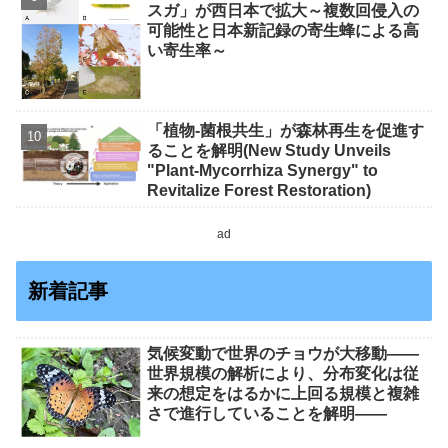
スガ」が西日本で拡大～複数回侵入の
可能性と日本新記録の寄生蜂による高
い寄生率～
「植物-菌根共生」が森林再生を促進す
ることを解明(New Study Unveils
"Plant-Mycorrhiza Synergy" to
Revitalize Forest Restoration)
ad
新着記事
気候変動で世界のチョウが大移動――
世界規模の解析により、分布変化は従
来の想定をはるかに上回る規模と複雑
さで進行していることを解明――