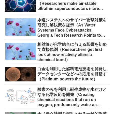
（Researchers make air-stable
ultrathin superconductors more
scalable for quantum devices）
水道システムへのサイバー攻撃対策を
研究し解決策を提示（As Water
Systems Face Cyberattacks,
Georgia Tech Research Points to
Solutions）
相対論が化学結合に与える影響を初め
て直接観測（Researchers get first
look at how relativity alters a
chemical bond）
白金を利用した燃料電池技術を開発し
データセンターなどへの応用を目指す
（Platinum powers the future）
酸素のみを利用し副生成物が水だけと
なる化学反応を開発（Creating
chemical reactions that run on
oxygen, produce only water as
waste）
ナノテク計測を混乱させる一般的誤差