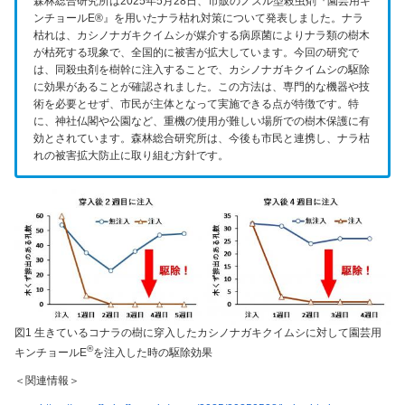
森林総合研究所は2025年5月28日、市販のノズル型殺虫剤『園芸用キ
ンチョールE®』を用いたナラ枯れ対策について発表しました。ナラ
枯れは、カシノナガキクイムシが媒介する病原菌によりナラ類の樹木
が枯死する現象で、全国的に被害が拡大しています。今回の研究で
は、同殺虫剤を樹幹に注入することで、カシノナガキクイムシの駆除
に効果があることが確認されました。この方法は、専門的な機器や技
術を必要とせず、市民が主体となって実施できる点が特徴です。特
に、神社仏閣や公園など、重機の使用が難しい場所での樹木保護に有
効とされています。森林総合研究所は、今後も市民と連携し、ナラ枯
れの被害拡大防止に取り組む方針です。
図1 生きているコナラの樹に穿入したカシノナガキクイムシに対して園芸用
®
キンチョールE
を注入した時の駆除効果
＜関連情報＞