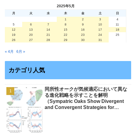
2025年5月
月
火
水
木
金
土
日
1
2
3
4
5
6
7
8
9
10
11
12
13
14
15
16
17
18
19
20
21
22
23
24
25
26
27
28
29
30
31
« 4月
6月 »
カテゴリ人気
同所性オークが気候適応において異な
る進化戦略を示すことを解明
（Sympatric Oaks Show Divergent
and Convergent Strategies for
Climate Adaptation）