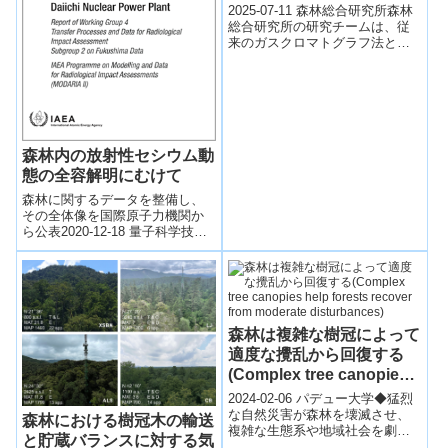
大幅に効率化～
2025-07-11 森林総合研究所森林
総合研究所の研究チームは、従
来のガスクロマトグラフ法とガ
スアナライザー法の利点を融合
させた新しい森林土壌温室効果
ガス分析...
森林内の放射性セシウム動
態の全容解明にむけて
森林に関するデータを整備し、
その全体像を国際原子力機関か
ら公表2020-12-18 量子科学技術
研究開発機構国立環境研究所
は、森林研究・整備機構森林総
合研究所、...
森林は複雑な樹冠によって
適度な攪乱から回復する
(Complex tree canopies
help forests recover from
2024-02-06 パデュー大学◆猛烈
moderate disturbances)
な自然災害が森林を壊滅させ、
森林における樹冠木の輸送
複雑な生態系や地域社会を劇的
と貯蔵バランスに対する気
に消滅させる一方、比較的小規