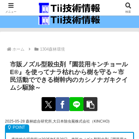
最新の科学技術の情報インフラ。
メニュー
検索
ホーム
1304森林環境
市販ノズル型殺虫剤『園芸用キンチョール
E®』を使ってナラ枯れから樹を守る～市
民活動でできる樹幹内のカシノナガキクイ
ムシ駆除～
2025-05-28 森林総合研究所,大日本除虫菊株式会社（KINCHO)