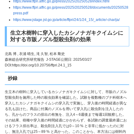
https://www.ffpri.affrc.go.jp/press/2025/20250528/index.html
https://www.ffpri.affrc.go.jp/press/2025/20250528/documents/20250528
press.pdf
https://www.jstage.jst.go.jp/article/ffpri/24/1/24_15/_article/-char/ja/
生立木樹幹に穿入したカシノナガキクイムシに
対する市販ノズル型殺虫剤の効果
北島 博 , 衣浦 晴生, 滝 久智, 松本 剛史
森林総合研究所研究報告 J-STAGE公開日: 2025/03/27
DOI:https://doi.org/10.20756/ffpri.24.1_15
抄録
生立木の樹幹に穿入しているカシノナガキクイムシに対して、市販のノズル
型殺虫剤を施用した時の殺虫効果を確認した。試験を複数種のブナ科樹木へ
穿入したカシノナガキクイムシの穿入孔で実施し、穿入後の時間経過が異な
る孔も設けた。商品に付属のノズルを用いて穿入孔に殺虫剤を注入したの
ち、孔からのフラスの排出の有無を、注入4～6週後まで毎週1回観察した。
その結果、樹種や穿入後の時間経過にかかわらず、各試験の調査最終週にお
けるフラス排出率は、殺虫剤注入孔では0～10 % と非常に低かったのに対
し、無注入孔では25～89 % と高かった。このことから、本方法には樹幹内