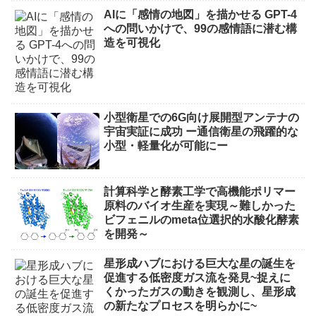
AIに「感情の地図」を描かせる GPT-4
への問いかけで、99の感情語に潜む構
造を可視化
小型衛星での6G向け展開型アンテナの
宇宙実証に成功 ー通信衛星の飛躍的な
小型・軽量化が可能にー
計算科学と酵素工学で高機能ポリマー
原料のバイオ生産を実現～難しかった
ビフェニルのmeta位選択的水酸化酵素
を開発～
星形成ハブにおける巨大な星の誕生を
促進する低密度ガス流を発見~捉えに
くかったガスの動きを観測し、星形成
の新たなプロセスを明らかに~