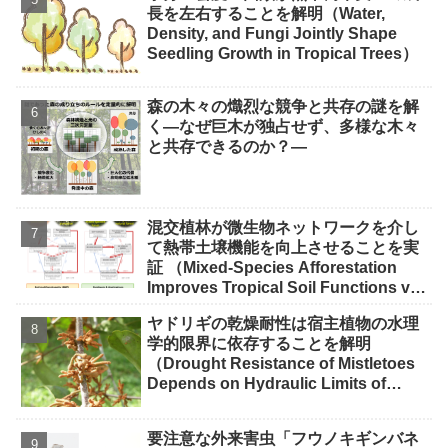
長を左右することを解明（Water,
Density, and Fungi Jointly Shape
Seedling Growth in Tropical Trees）
森の木々の熾烈な競争と共存の謎を解
く―なぜ巨木が独占せず、多様な木々
と共存できるのか？―
混交植林が微生物ネットワークを介し
て熱帯土壌機能を向上させることを実
証 （Mixed-Species Afforestation
Improves Tropical Soil Functions via
Microbial Networks）
ヤドリギの乾燥耐性は宿主植物の水理
学的限界に依存することを解明
（Drought Resistance of Mistletoes
Depends on Hydraulic Limits of
Their Hosts）
要注意な外来害虫「フウノキギンバネ