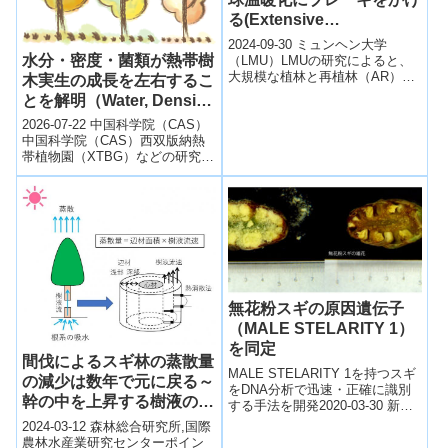
る(Extensive
afforestation and
2024-09-30 ミュンヘン大学
reforestation can brake
水分・密度・菌類が熱帯樹
（LMU）LMUの研究によると、
大規模な植林と再植林（AR）
global warming)
木実生の成長を左右するこ
は、地球の気温上昇を抑え、
とを解明（Water, Density,
1.5°C目標を超える期間を短縮で
and Fungi Jointly Shape
きる...
2026-07-22 中国科学院（CAS）
Seedling Growth in
中国科学院（CAS）西双版納熱
帯植物園（XTBG）などの研究チ
Tropical Trees）
ームは、東南アジア熱帯雨林の
優占樹種であるフタバガキ科P...
無花粉スギの原因遺伝子
（MALE STELARITY 1）
を同定
間伐によるスギ林の蒸散量
MALE STELARITY 1を持つスギ
の減少は数年で元に戻る～
をDNA分析で迅速・正確に識別
幹の中を上昇する樹液の速
する手法を開発2020-03-30 新潟
さの増大がカギ～
大学,森林総合研究所,東京大学,
2024-03-12 森林総合研究所,国際
基礎生物学研究所...
農林水産業研究センターポイン