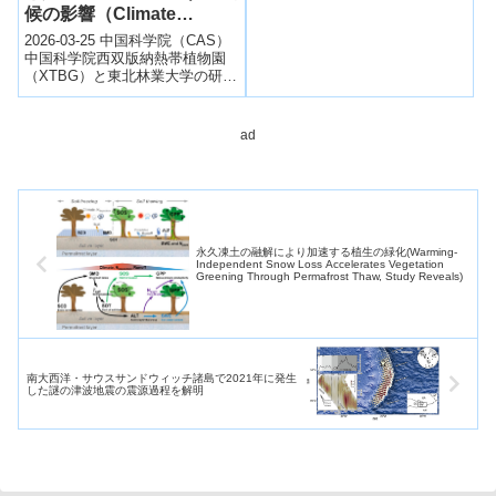
候の影響（Climate
模な火災、氷の嵐、および害虫
や病原体...
Shapes How Canopy
2026-03-25 中国科学院（CAS）
Trees Balance Transport
中国科学院西双版納熱帯植物園
（XTBG）と東北林業大学の研究
and Storage Across
チームは、異なる気候条件下で
Forests）
森林の樹木が水輸送・糖分配・
貯...
ad
永久凍土の融解により加速する植生の緑化(Warming-
Independent Snow Loss Accelerates Vegetation
Greening Through Permafrost Thaw, Study Reveals)
南大西洋・サウスサンドウィッチ諸島で2021年に発生
した謎の津波地震の震源過程を解明