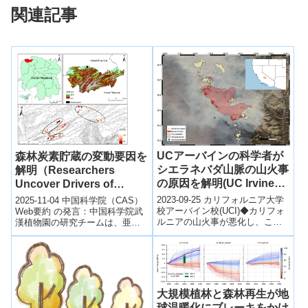
関連記事
UCアーバインの科学者が
森林炭素貯蔵の変動要因を
シエラネバダ山脈の山火事
解明（Researchers
の原因を解明(UC Irvine
Uncover Drivers of
scientists reveal what
Forest Carbon Storage
2023-09-25 カリフォルニア大学
2025-11-04 中国科学院（CAS）
fuels wildfires in Sierra
Variation Along
校アーバイン校(UCI)◆カリフォ
Web要約 の発言：中国科学院武
ルニアの山火事が悪化し、これ
漢植物園の研究チームは、亜熱
Nevada Mountains)
Ectomycorrhizal Tree
が人為的な気候変動に拍車をか
帯山地林において外生菌根
Dominance Gradient）
けています。これらの火災をよ
（ECM）樹種の優占度が森林炭
り...
素貯...
大規模植林と森林再生が地
球温暖化にブレーキをかけ