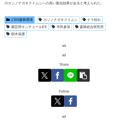
のカシノナガキクイムシへの高い殺虫効果があると考えられた。
1304森林環境
カシノナガキクイムシ
ナラ枯れ
園芸用キンチョールE®
市民参加
森林総合研究所
樹木保護
ad
ad
Share
Follow
ad