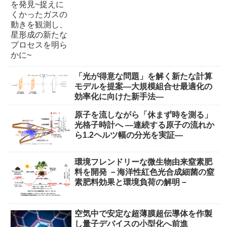
「光が得意な問題」を解く新たな計算
モデルを提案―大規模組合せ最適化の
効率化に向けた新手法―
原子を流しながら「休まず時を測る」
光格子時計へ ―連続する原子の流れか
ら1.2ヘルツ幅の分光を実証―
環境フレンドリーな微生物由来窒素肥
料を開発 －海洋性紅色光合成細菌の窒
素肥料効果と環境負荷の解明－
空気中で安定な超薄膜超伝導体を作製
し量子デバイスの小型化へ前進