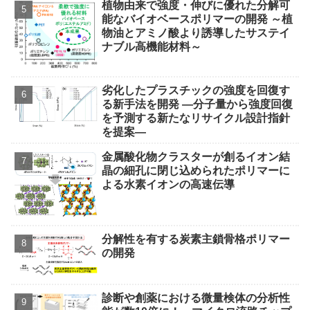
植物由来で強度・伸びに優れた分解可
能なバイオベースポリマーの開発 ～植
物油とアミノ酸より誘導したサステイ
ナブル高機能材料～
劣化したプラスチックの強度を回復す
る新手法を開発 ―分子量から強度回復
を予測する新たなリサイクル設計指針
を提案―
金属酸化物クラスターが創るイオン結
晶の細孔に閉じ込められたポリマーに
よる水素イオンの高速伝導
分解性を有する炭素主鎖骨格ポリマー
の開発
診断や創薬における微量検体の分析性