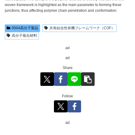
woven framework is highlighted as the main parameter to forming these
junctions, thus affecting polymer chain penetration and conformation.
0504高分子製品
共有結合性有機フレームワーク（COF）
高分子複合材料
ad
ad
Share
Follow
ad