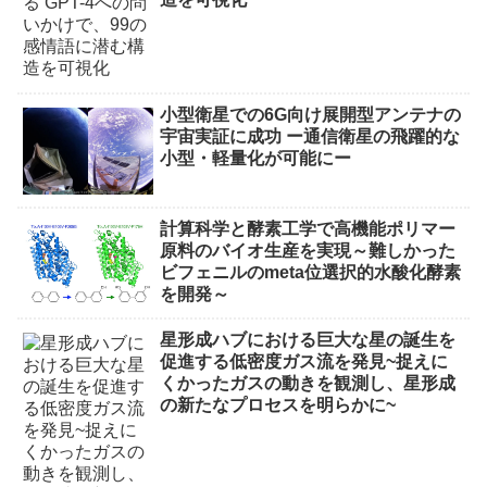
小型衛星での6G向け展開型アンテナの
宇宙実証に成功 ー通信衛星の飛躍的な
小型・軽量化が可能にー
計算科学と酵素工学で高機能ポリマー
原料のバイオ生産を実現～難しかった
ビフェニルのmeta位選択的水酸化酵素
を開発～
星形成ハブにおける巨大な星の誕生を
促進する低密度ガス流を発見~捉えに
くかったガスの動きを観測し、星形成
の新たなプロセスを明らかに~