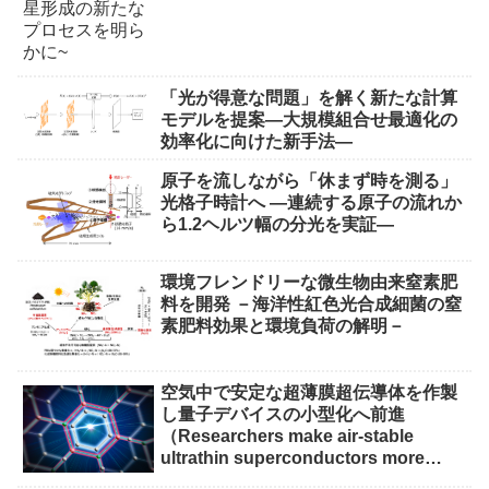
「光が得意な問題」を解く新たな計算
モデルを提案―大規模組合せ最適化の
効率化に向けた新手法―
原子を流しながら「休まず時を測る」
光格子時計へ ―連続する原子の流れか
ら1.2ヘルツ幅の分光を実証―
環境フレンドリーな微生物由来窒素肥
料を開発 －海洋性紅色光合成細菌の窒
素肥料効果と環境負荷の解明－
空気中で安定な超薄膜超伝導体を作製
し量子デバイスの小型化へ前進
（Researchers make air-stable
ultrathin superconductors more
scalable for quantum devices）