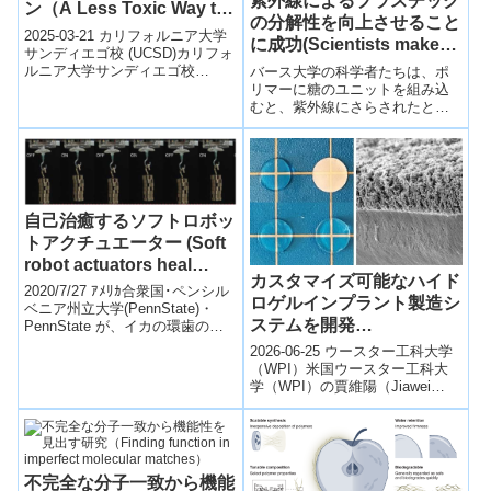
紫外線によるプラスチック
ン（A Less Toxic Way to
の分解性を向上させること
Manufacture Daily
2025-03-21 カリフォルニア大学
に成功(Scientists make
Goods）
サンディエゴ校 (UCSD)カリフォ
plastic more degradable
ルニア大学サンディエゴ校
バース大学の科学者たちは、ポ
under UV light)
（UCSD）のMichael Burkart教授
リマーに糖のユニットを組み込
らの研究チー...
むと、紫外線にさらされたとき
にポリマーがより分解されやす
くなることを発見しました。
Scientists ...
自己治癒するソフトロボッ
トアクチュエーター (Soft
robot actuators heal
カスタマイズ可能なハイド
themselves)
2020/7/27 ｱﾒﾘｶ合衆国･ペンシル
ロゲルインプラント製造シ
ベニア州立大学(PennState)・
ステムを開発
PennState が、イカの環歯のパ
ターンをベースにした、生分解
（Researchers Develop
2026-06-25 ウースター工科大学
性で自己修...
System to Customize
（WPI）米国ウースター工科大
学（WPI）の賈維陽（Jiawei
Hydrogel Implants）
Yang）准教授らは、生体内で長
期間機能するハイドロゲ...
不完全な分子一致から機能