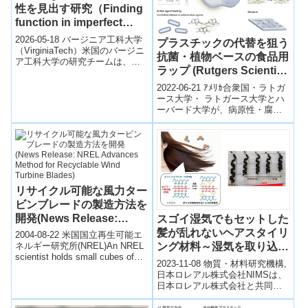
性を見出す研究（Finding
function in imperfect
molecular matches）
2026-05-18 バージニア工科大学
プラスチックの代替を狙う
（VirginiaTech）米国のバージニ
抗菌・植物ベースの食品用
ア工科大学の研究チームは、高
ラップ (Rutgers Scientist
分子材料の設計を効率化する新
しい分子マッチング手法...
Develops Antimicrobial,
2022-06-21 ｱﾒﾘｶ合衆国・ラトガ
Plant-Based Food Wrap
ース大学・ ラトガース大学とハ
ーバード大学が、病原性・腐敗
Designed to Replace
微生物や輸送中の損傷から食品
Plastic)
を保護する、植物ベースの生分
解...
リサイクル可能な風力ター
ビンブレードの製造方法を
開発(News Release:
スゴイ湿気でもセットした
NREL Advances Method
髪が乱れないヘアスタイリ
2004-08-22 米国国立再生可能エ
for Recyclable Wind
ネルギー研究所(NREL)An NREL
ング材料～湿気を取り込む
scientist holds small cubes of
Turbine Blades)
ことで形状記憶効果が呼び
2023-11-08 物質・材料研究機構,
the PECA...
起こされるポリマー材料の
日本ロレアル株式会社NIMSは、
日本ロレアル株式会社と共同
開発～
で、湿度に応答して形状記憶効
果を発動するポリマー材料を開