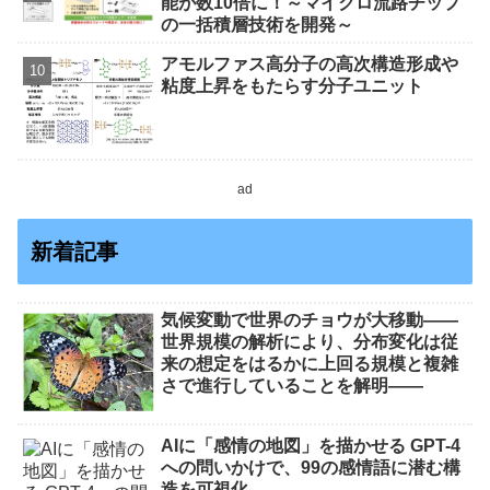
能が数10倍に！～マイクロ流路チップ
の一括積層技術を開発～
アモルファス高分子の高次構造形成や
粘度上昇をもたらす分子ユニット
ad
新着記事
気候変動で世界のチョウが大移動――
世界規模の解析により、分布変化は従
来の想定をはるかに上回る規模と複雑
さで進行していることを解明――
AIに「感情の地図」を描かせる GPT-4
への問いかけで、99の感情語に潜む構
造を可視化