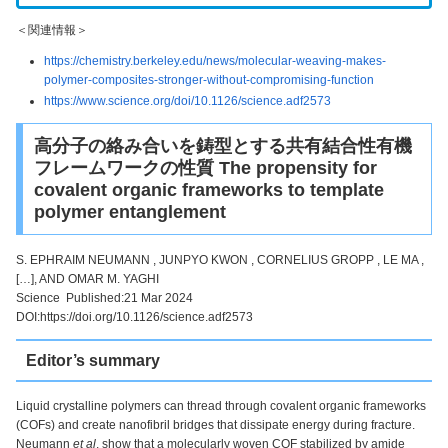
＜関連情報＞
https://chemistry.berkeley.edu/news/molecular-weaving-makes-
polymer-composites-stronger-without-compromising-function
https://www.science.org/doi/10.1126/science.adf2573
高分子の絡み合いを鋳型とする共有結合性有機
フレームワークの性質 The propensity for
covalent organic frameworks to template
polymer entanglement
S. EPHRAIM NEUMANN , JUNPYO KWON , CORNELIUS GROPP , LE MA ,
[…], AND OMAR M. YAGHI
Science Published:21 Mar 2024
DOI:https://doi.org/10.1126/science.adf2573
Editor’s summary
Liquid crystalline polymers can thread through covalent organic frameworks
(COFs) and create nanofibril bridges that dissipate energy during fracture.
Neumann
et al
. show that a molecularly woven COF stabilized by amide