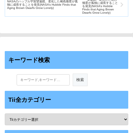
NASAのハッブル宇宙望遠鏡、老化した褐色矮星が孤
独に成長することを発見(NASA’s Hubble Finds that
Aging Brown Dwarfs Grow Lonely)
キーワード検索
Tii全カテゴリー