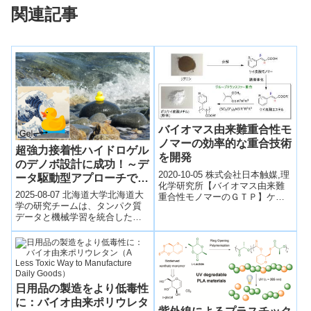
関連記事
バイオマス由来難重合性モ
ノマーの効率的な重合技術
超強力接着性ハイドロゲル
を開発
のデノボ設計に成功！～デ
2020-10-05 株式会社日本触媒,理
ータ駆動型アプローチで材
化学研究所【バイオマス由来難
料開発の新境地を開拓～
2025-08-07 北海道大学北海道大
重合性モノマーのＧＴＰ】ケイ
学の研究チームは、タンパク質
皮酸系ポリマー【バイオマス由
データと機械学習を統合したデ
来難重合性モノマーのＧＴＰ】
ータ駆動型手法により、超強力
クロト...
接着性ハイドロゲルのデノボ設
計に成功...
日用品の製造をより低毒性
に：バイオ由来ポリウレタ