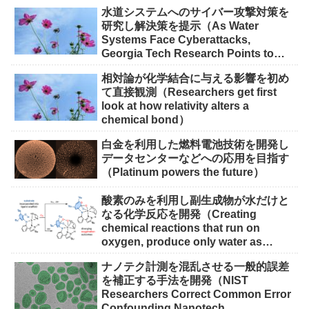
水道システムへのサイバー攻撃対策を
研究し解決策を提示（As Water
Systems Face Cyberattacks,
Georgia Tech Research Points to
Solutions）
相対論が化学結合に与える影響を初め
て直接観測（Researchers get first
look at how relativity alters a
chemical bond）
白金を利用した燃料電池技術を開発し
データセンターなどへの応用を目指す
（Platinum powers the future）
酸素のみを利用し副生成物が水だけと
なる化学反応を開発（Creating
chemical reactions that run on
oxygen, produce only water as
waste）
ナノテク計測を混乱させる一般的誤差
を補正する手法を開発（NIST
Researchers Correct Common Error
Confounding Nanotech