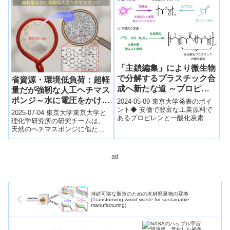
発し...
「主鎖編集」により微生物
で分解するプラスチック合
省資源・環境低負荷：超軽
成へ新たな道 ～プロピレ
量だが強靭な人工ヘチマス
ンと一酸化炭素と過酸化水
ポンジ～水に電圧をかける
2024-05-09 東京大学発表のポイ
素から合成～
ント◆ 安価で豊富な工業原料で
と生じる電荷の偏りを利用
2025-07-04 東京大学東京大学と
あるプロピレンと一酸化炭素と
する一段階グリーン合成～
理化学研究所の研究チームは、
過酸化水素から、土壌中の微生
天然のヘチマスポンジに似た超
物による分解性を示す高分子を
軽量かつ高強度な多孔質ポリマ
合成し...
ー超薄膜を開発した。水に電圧
を2分間...
ad
持続可能な製造のための木材廃棄物の変換
(Transforming wood waste for sustainable
manufacturing)