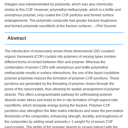
linkages was interpenetrated by polyimide, which was also chemically
similar to this COF. However, polymethyl methacrylate, which is a brittle and
amorphous polymer, only coated the COF particles and formed surface
entanglements. The polyimide composite had greater fracture toughness
and formed polyimide nanofibrils at the fracture surfaces. —Phil Szuromi
Abstract
The introduction of molecularly woven three-dimensional (3D) covalent
organic framework (COF) crystals into polymers of varying types invokes
different forms of contact between filler and polymer. Whereas the
combination of woven COFs with amorphous and brittle polymethyl
methacrylate results in surface interactions, the use of the liquid-crystalline
polymer polyimide induces the formation of polymer-COF junctions. These
junctions are generated by the threading of polymer chains through the
pores of the nanocrystals, thus allowing for spatial arrangement of polymer
strands. This offers a programmable pathway for unthreading polymer
strands under stress and leads to the in situ formation of high-aspect-ratio
nanofibrils, which dissipate energy during the fracture. Polymer-COF
junctions also strengthen the filler-matrix interfaces and lower the percolation
thresholds of the composites, enhancing strength, ductility, and toughness of
the composites by adding small amounts (~1 weight %) of woven COF
nanocrystals. The ability of the polymer strands to closely interact with the