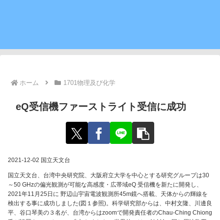
ホーム
1701物理及び化学
eQ受信機ファーストライト受信に成功
2021-12-02 国立天文台
国立天文台、台湾中央研究院、大阪府立大学を中心とする研究グループは30
～50 GHzの偏光観測が可能な高感度・広帯域eQ 受信機を新たに開発し、
2021年11月25日に 野辺山宇宙電波観測所45m鏡へ搭載、天体からの輝線を
検出する事に成功しました(図１参照)。科学研究部からは、中村文隆、川邊良
平、谷口琴美の３名が、台湾からはzoomで開発責任者のChau-Ching Chiong