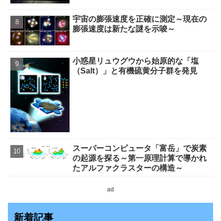
宇宙の膨張速度を正確に測定～現在の
膨張速度は新たな謎を示唆～
小惑星リュウグウから始原的な「塩
（Salt）」と有機硫黄分子群を発見
スーパーコンピュータ「富岳」で炭素
の起源を探る～第一原理計算で導かれ
たアルファクラスターの構造～
ad
新着記事