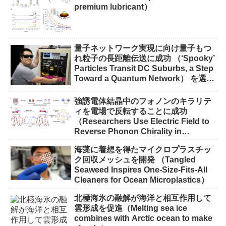
premium lubricant）
量子ネットワーク実現に向け量子もつ
れ粒子の長距離伝送に成功 （‘Spooky’
Particles Transit DC Suburbs, a Step
Toward a Quantum Network） を選択
量子ネットワーク実現に向け量子もつ
れ粒子の長距離伝送に成功 （‘Spooky’
強誘電体結晶中のフォノンのキラリテ
Particles Transit DC Suburbs, a Step
ィを電場で反転することに成功
Toward a Quantum Network）
（Researchers Use Electric Field to
Reverse Phonon Chirality in
Ferroelectric Crystal）
海藻に着想を得たマイクロプラスチッ
ク回収メッシュを開発 （Tangled
Seaweed Inspires One-Size-Fits-All
Cleaners for Ocean Microplastics）
北極海氷の融解が海洋と相互作用して
雲形成を促進（Melting sea ice
combines with Arctic ocean to make