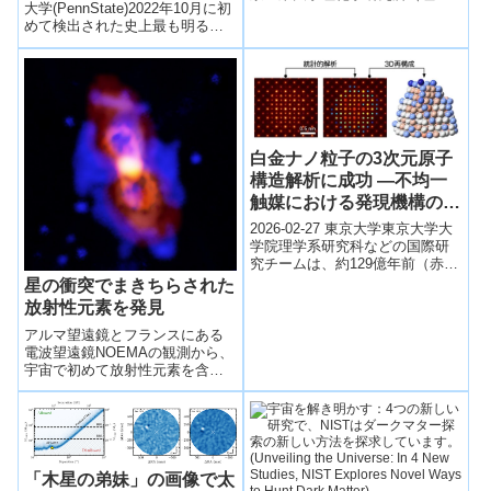
time aids search for
大学(PennState)2022年10月に初
研）仁科加速器科学研究センタ
めて検出された史上最も明るい
ー多種粒子測定装置開発チーム
origin of heavy elements)
ガンマ線バースト（GRB）GRB
の大...
221009...
白金ナノ粒子の3次元原子
構造解析に成功 ―不均一
触媒における発現機構の理
解と新たな設計指針の構築
2026-02-27 東京大学東京大学大
―
学院理学系研究科などの国際研
究チームは、約129億年前（赤方
偏移z=6）の星形成銀河をアルマ
星の衝突でまきちらされた
望遠鏡で観測し、フッ素（フ
放射性元素を発見
ッ...
アルマ望遠鏡とフランスにある
電波望遠鏡NOEMAの観測から、
宇宙で初めて放射性元素を含む
分子が発見された。西暦1670年
に観測された新星爆発によって
宇宙空間に放出されたと考えら
れている。
「木星の弟妹」の画像で太