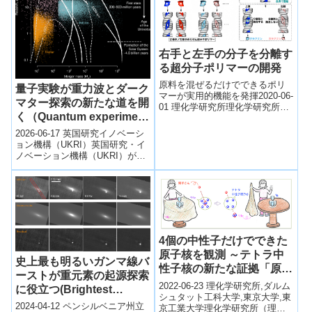
右手と左手の分子を分離す
る超分子ポリマーの開発
原料を混ぜるだけでできるポリ
量子実験が重力波とダーク
マーが実用的機能を発揮2020-06-
マター探索の新たな道を開
01 理化学研究所理化学研究所
く（Quantum experiment
（理研）創発物性科学研究セン
ター創発生体関連ソフトマター
opens gravitational
2026-06-17 英国研究イノベーシ
研究チー...
waves and dark matter
ョン機構（UKRI）英国研究・イ
ノベーション機構（UKRI）が支
search）
援するAION（Atom
Interferometer ...
4個の中性子だけでできた
原子核を観測 ～テトラ中
史上最も明るいガンマ線バ
性子核の新たな証拠「原子
ーストが重元素の起源探索
番号ゼロの世界を開拓」～
2022-06-23 理化学研究所,ダルム
に役立つ(Brightest
シュタット工科大学,東京大学,東
gamma-ray burst of all
2024-04-12 ペンシルベニア州立
京工業大学理化学研究所（理