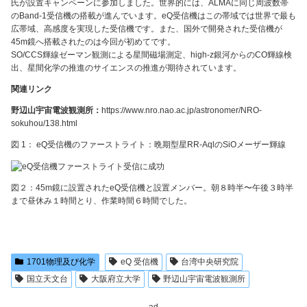
氏が設置キャンペーンに参加しました。世界的には、ALMAに同じ周波数帯
のBand-1受信機の搭載が進んでいます。eQ受信機はこの帯域では世界で最も
広帯域、高感度を実現した受信機です。また、国外で開発された受信機が
45m鏡へ搭載されたのは今回が初めてです。
SO/CCS輝線ゼーマン観測による星間磁場測定、high-z銀河からのCO輝線検
出、星間化学の推進のサイエンスの推進が期待されています。
関連リンク
野辺山宇宙電波観測所：
https://www.nro.nao.ac.jp/astronomer/NRO-
sokuhou/138.html
図 1： eQ受信機のファーストライト：晩期型星RR-AqlのSiOメーザー輝線
図２：45m鏡に設置されたeQ受信機と設置メンバー。朝８時半〜午後３時半
まで昼休み１時間とり、作業時間６時間でした。
1701物理及び化学
eQ 受信機
台湾中央研究院
国立天文台
大阪府立大学
野辺山宇宙電波観測所
ad