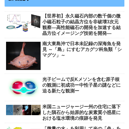
【世界初】永久磁石内部の数千個の微
小磁石粒子の結晶方位を非破壊3次元
観察―高性能磁石の開発を加速する結
晶方位イメージング技術を開発―
南大東島沖で日本未記録の深海魚を発
見 ～「島」にすむアカグツ科魚類「シ
マグツ」～
光子ビームで反Kメソンを含む原子核
の観測に初成功ー中性子星の謎などに
迫る新たな観測ー
米国ニュージャージー州の住宅に落下
した隕石から始原的な炭素質小惑星に
おける塩水環境の痕跡を発見
「微量の水」を利用して光の「色」を