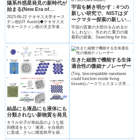
陽系外惑星発見の新時代が
宇宙を解き明かす：4つの
始まる(New Era of
新しい研究で、NISTはダ
Exoplanet Discovery
2023-06-22 テキサス大学オース
ークマター探索の新しい方
Begins with Images of
チン校(UT Austin)◆テキサス大
法を探求しています。
学オースティン校の天文学者チ
宇宙の質量の大部分を占めるか
‘Jupiter’s Younger
(Unveiling the Universe:
ームが、直接質量測定と太陽系
もしれない、失われた重力の接
Sibling’
の巨大惑星と同様の軌道を...
着剤の探索。Searching for the
In 4 New Studies, NIST
missing gravitational glue t...
Explores Novel Ways to
Hunt Dark Matter)
生きた細胞で機能する生体
適合性の微細ナノレーザー
(Tiny, biocompatible nanolaser
could function inside living
tissues)ノースウェスタン大学と
コロンビア大学が、生きた細胞
を損傷せずに機能する微細ナノ
レーザーを開発。
結晶にも液晶にも液体にも
分類されない新物質を発見
キラル分子が単結晶のような規
則構造をもつ「液滴」を自発的
に形成、さらに構造秩序を崩さ
ずに一方向に回転しながら流れ