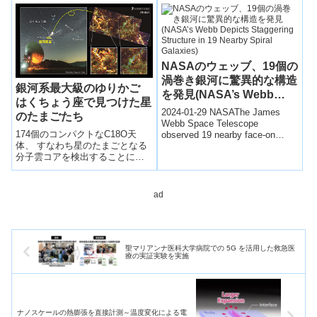
る現象を発見した。
NASAのウェッブ、19個の
渦巻き銀河に驚異的な構造
銀河系最大級のゆりかご
を発見(NASA’s Webb
はくちょう座で見つけた星
Depicts Staggering
2024-01-29 NASAThe James
のたまごたち
Structure in 19 Nearby
Webb Space Telescope
174個のコンパクトなC18O天
observed 19 nearby face-on
Spiral Galaxies)
体、 すなわち星のたまごとなる
spiral ...
分子雲コアを検出することに成
功した。
ad
聖マリアンナ医科大学病院での 5G を活用した救急医
療の実証実験を実施
ナノスケールの熱膨張を直接計測～温度変化による電