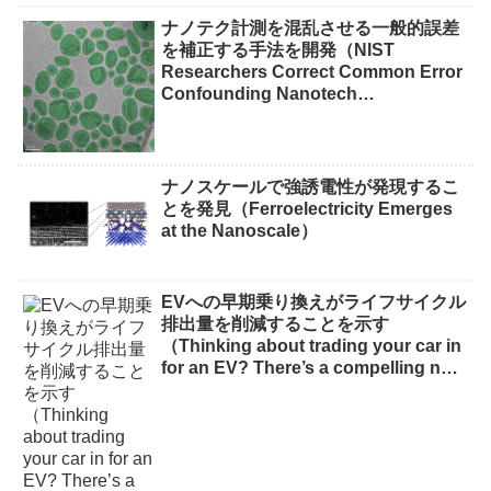
waste）
ナノテク計測を混乱させる一般的誤差
を補正する手法を開発（NIST
Researchers Correct Common Error
Confounding Nanotech
Measurements）
ナノスケールで強誘電性が発現するこ
とを発見（Ferroelectricity Emerges
at the Nanoscale）
EVへの早期乗り換えがライフサイクル
排出量を削減することを示す
（Thinking about trading your car in
for an EV? There’s a compelling new
reason to do it now）