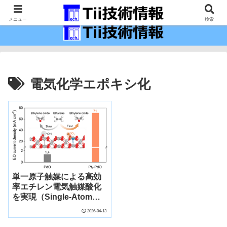
最新の科学技術の情報インフラ。
メニュー
検索
電気化学エポキシ化
単一原子触媒による高効
率エチレン電気触媒酸化
を実現（Single-Atom
Catalyst Enables High-
2026-04-13
Efficiency