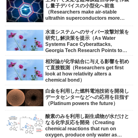
し量子デバイスの小型化へ前進
（Researchers make air-stable
ultrathin superconductors more
scalable for quantum devices）
水道システムへのサイバー攻撃対策を
研究し解決策を提示（As Water
Systems Face Cyberattacks,
Georgia Tech Research Points to
Solutions）
相対論が化学結合に与える影響を初め
て直接観測（Researchers get first
look at how relativity alters a
chemical bond）
白金を利用した燃料電池技術を開発し
データセンターなどへの応用を目指す
（Platinum powers the future）
酸素のみを利用し副生成物が水だけと
なる化学反応を開発（Creating
chemical reactions that run on
oxygen, produce only water as