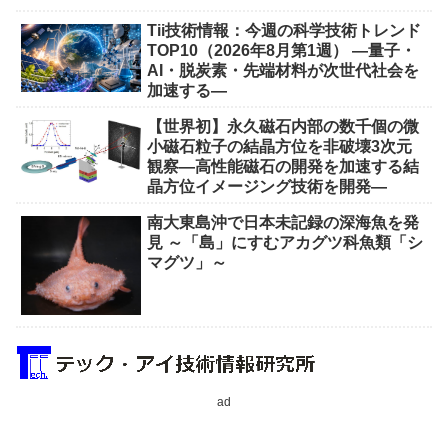
Tii技術情報：今週の科学技術トレンド
TOP10（2026年8月第1週） ―量子・
AI・脱炭素・先端材料が次世代社会を
加速する―
【世界初】永久磁石内部の数千個の微
小磁石粒子の結晶方位を非破壊3次元
観察―高性能磁石の開発を加速する結
晶方位イメージング技術を開発―
南大東島沖で日本未記録の深海魚を発
見 ～「島」にすむアカグツ科魚類「シ
マグツ」～
ad