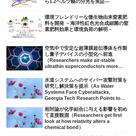
ら1.2ヘルツ幅の分光を実証―
環境フレンドリーな微生物由来窒素肥
料を開発 －海洋性紅色光合成細菌の窒
素肥料効果と環境負荷の解明－
空気中で安定な超薄膜超伝導体を作製
し量子デバイスの小型化へ前進
（Researchers make air-stable
ultrathin superconductors more
scalable for quantum devices）
水道システムへのサイバー攻撃対策を
研究し解決策を提示（As Water
Systems Face Cyberattacks,
Georgia Tech Research Points to
Solutions）
相対論が化学結合に与える影響を初め
て直接観測（Researchers get first
look at how relativity alters a
chemical bond）