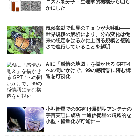
ニズムを分子・生理学的機構から明ら
かにした
気候変動で世界のチョウが大移動――
世界規模の解析により、分布変化は従
来の想定をはるかに上回る規模と複雑
さで進行していることを解明――
AIに「感情の地図」を描かせる GPT-4
への問いかけで、99の感情語に潜む構
造を可視化
小型衛星での6G向け展開型アンテナの
宇宙実証に成功 ー通信衛星の飛躍的な
小型・軽量化が可能にー