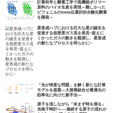
計算科学と酵素工学で高機能ポリマー
原料のバイオ生産を実現～難しかった
ビフェニルのmeta位選択的水酸化酵素
を開発～
星形成ハブにおける巨大な星の誕生を
促進する低密度ガス流を発見~捉えに
くかったガスの動きを観測し、星形成
の新たなプロセスを明らかに~
「光が得意な問題」を解く新たな計算
モデルを提案―大規模組合せ最適化の
効率化に向けた新手法―
原子を流しながら「休まず時を測る」
光格子時計へ ―連続する原子の流れか