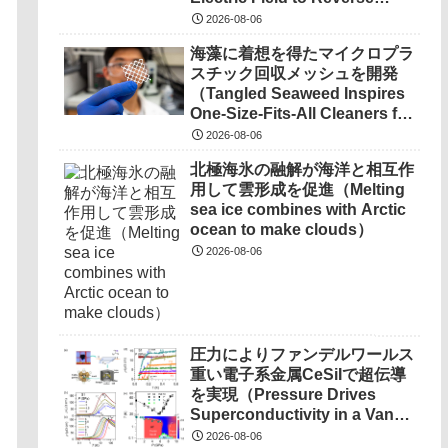
DC Suburbs, a Step Toward a
Phonon Chirality in
Quantum Network）
2026-08-06
Ferroelectric Crystal）
海藻に着想を得たマイクロプラ
スチック回収メッシュを開発
（Tangled Seaweed Inspires
One-Size-Fits-All Cleaners for
Ocean Microplastics）
2026-08-06
北極海氷の融解が海洋と相互作
用して雲形成を促進（Melting
sea ice combines with Arctic
ocean to make clouds）
2026-08-06
圧力によりファンデルワールス
重い電子系金属CeSiIで超伝導
を実現（Pressure Drives
Superconductivity in a Van
Der Waals Heavy-Fermion
2026-08-06