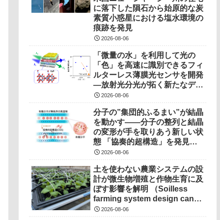
に落下した隕石から始原的な炭
素質小惑星における塩水環境の
痕跡を発見
2026-08-06
「微量の水」を利用して光の
「色」を高速に識別できるフィ
ルターレス薄膜光センサを開発
―放射光分光が拓く新たなデバ
イス駆動原理―
2026-08-06
分子の”集団的ふるまい”が結晶
を動かす――分子の整列と結晶
の変形が手を取りあう新しい状
態 「協奏的超構造」を発見
――
2026-08-06
土を使わない農業システムの設
計が微生物増殖と作物生育に及
ぼす影響を解明 （Soilless
farming system design can
determine microbial growth,
2026-08-06
impact on crops）