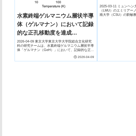
2025-03-11 ミュンヘ
（LMU）のエミリアー
南大学（CSU）の劉敏
水素終端ゲルマニウム層状半導
は、金属酸化物内の微
した水の分解による水素生
体（ゲルマナン）において記録
的な正孔移動度を達成
──2D/3D同一元素ヘテロ界面
2026-04-09 東京大学東京大学大学院総合文化研究
科の研究チームは、水素終端ゲルマニウム層状半導
による新たな材料開発の指針
体「ゲルマナン（GeH）」において、記録的な正孔
移動度（67,000 cm²/Vs）を達成した。3Dゲルマニ
2026-04-09
──
ウム基板上に2Dゲルマナンを形...