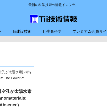
最新の科学技術の情報インフラ。
P
Tii建設技術
Tii生命科学
プレミアム会員サイ
属空孔が太陽水素
omaterials:
 Absence)