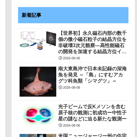
新着記事
【世界初】永久磁石内部の数千
個の微小磁石粒子の結晶方位を
非破壊3次元観察―高性能磁石
の開発を加速する結晶方位イメ
ージング技術を開発―
2026-08-06
南大東島沖で日本未記録の深海
魚を発見 ～「島」にすむアカ
グツ科魚類「シマグツ」～
2026-08-06
光子ビームで反Kメソンを含む
原子核の観測に初成功ー中性子
星の謎などに迫る新たな観測ー
2026-08-06
米国ニュージャージー州の住宅