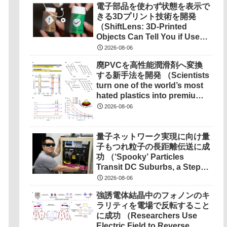
電子部品を使わず状態を表示で
きる3Dプリント技術を開発
（ShiftLens: 3D-Printed
Objects Can Tell You if Used
Properly）
2026-08-06
廃PVCを高性能潤滑剤へ変換
する新手法を開発 （Scientists
turn one of the world’s most
hated plastics into premium
lubricant）
2026-08-06
量子ネットワーク実現に向け量
子もつれ粒子の長距離伝送に成
功 （‘Spooky’ Particles
Transit DC Suburbs, a Step
Toward a Quantum
2026-08-06
Network） を選択 量子ネット
強誘電体結晶中のフォノンのキ
ワーク実現に向け量子もつれ粒
ラリティを電場で反転すること
子の長距離伝送に成功
に成功 （Researchers Use
（‘Spooky’ Particles Transit
Electric Field to Reverse