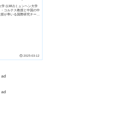
ン大学 (LMU)​ミュンヘン大学
ノ・コルテス教授と中国の中
教授が率いる国際研究チーム
小な金属欠陥が太陽光を利用
成技術を大...
2025-03-12
ad
ad