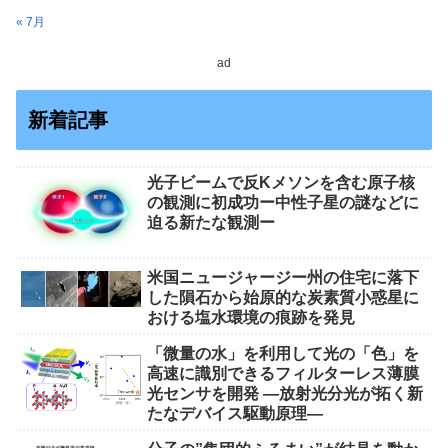
« 7月
ad
新着記事
光子ビームで反Kメソンを含む原子核
の観測に初成功ー中性子星の謎などに
迫る新たな観測ー
米国ニュージャージー州の住宅に落下
した隕石から始原的な炭素質小惑星に
おける塩水環境の痕跡を発見
「微量の水」を利用して光の「色」を
高速に識別できるフィルターレス薄膜
光センサを開発 ―放射光分光が拓く新
たなデバイス駆動原理―