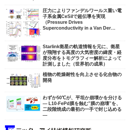
圧力によりファンデルワールス重い電
子系金属CeSiIで超伝導を実現
（Pressure Drives
Superconductivity in a Van Der
Waals Heavy-Fermion Metal CeSiI）
Starlink衛星の軌道情報を元に、衛星
が飛翔する高度の大気密度の緯度・経
度分布をトモグラフィー解析によって
計測しました（世界初の成果）
植物の乾燥耐性を向上させる化合物の
開発
わずか50℃が、平坦か崩壊かを分ける
― L10-FePd膜を蝕む”膜の崩壊”を、
二段階焼成の最初の一手で封じ込める
―