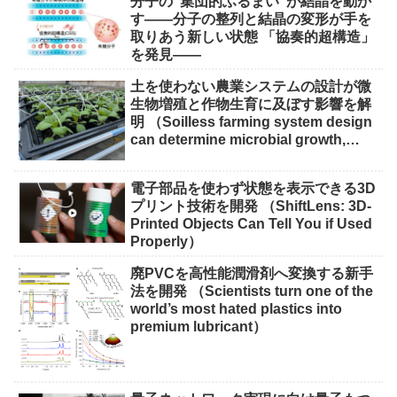
分子の”集団的ふるまい”が結晶を動か
す――分子の整列と結晶の変形が手を
取りあう新しい状態 「協奏的超構造」
を発見――
土を使わない農業システムの設計が微
生物増殖と作物生育に及ぼす影響を解
明 （Soilless farming system design
can determine microbial growth,
impact on crops）
電子部品を使わず状態を表示できる3D
プリント技術を開発 （ShiftLens: 3D-
Printed Objects Can Tell You if Used
Properly）
廃PVCを高性能潤滑剤へ変換する新手
法を開発 （Scientists turn one of the
world’s most hated plastics into
premium lubricant）