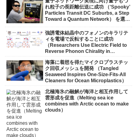
量子ネットワーク実現に向け量子もつ
れ粒子の長距離伝送に成功 （‘Spooky’
Particles Transit DC Suburbs, a Step
Toward a Quantum Network） を選択
量子ネットワーク実現に向け量子もつ
れ粒子の長距離伝送に成功 （‘Spooky’
強誘電体結晶中のフォノンのキラリテ
Particles Transit DC Suburbs, a Step
ィを電場で反転することに成功
Toward a Quantum Network）
（Researchers Use Electric Field to
Reverse Phonon Chirality in
Ferroelectric Crystal）
海藻に着想を得たマイクロプラスチッ
ク回収メッシュを開発 （Tangled
Seaweed Inspires One-Size-Fits-All
Cleaners for Ocean Microplastics）
北極海氷の融解が海洋と相互作用して
雲形成を促進（Melting sea ice
combines with Arctic ocean to make
clouds）