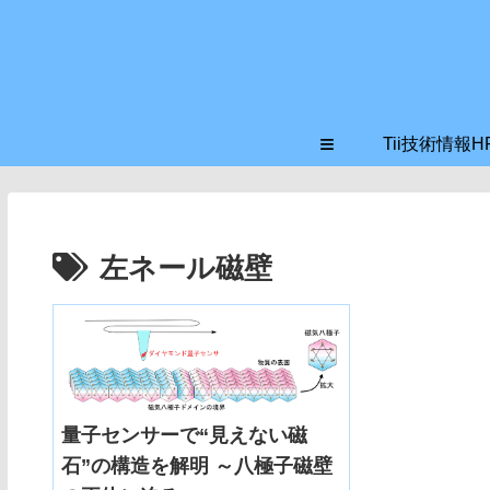
≡
Tii技術情報H
左ネール磁壁
量子センサーで“見えない磁
石”の構造を解明 ～八極子磁壁