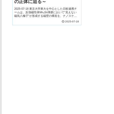
の正体に迫る～
2025-07-18 東京大学東大を中心とした日欧連携チ
ームは、反強磁性体Mn₃Sn薄膜において“見えない
磁気八極子”が形成する磁壁の構造を、ナノスケー
ルのダイヤモンド量子センサで初めて実空間観測し
2025-07-18
ました。高品質薄膜と高精度磁場測定・解析に...