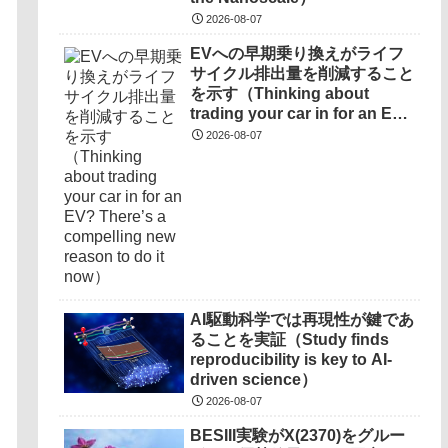
2026-08-07
EVへの早期乗り換えがライフ
サイクル排出量を削減すること
を示す（Thinking about
trading your car in for an EV?
There’s a compelling new
2026-08-07
reason to do it now）
AI駆動科学では再現性が鍵であ
ることを実証（Study finds
reproducibility is key to AI-
driven science）
2026-08-07
BESIII実験がX(2370)をグルー