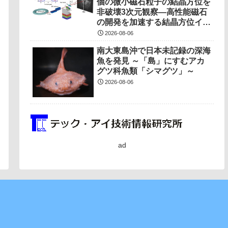
個の微小磁石粒子の結晶方位を
非破壊3次元観察―高性能磁石
の開発を加速する結晶方位イメ
ージング技術を開発―
2026-08-06
南大東島沖で日本未記録の深海
魚を発見 ～「島」にすむアカ
グツ科魚類「シマグツ」～
2026-08-06
ad