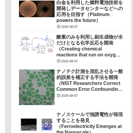
白金を利用した燃料電池技術を
開発しデータセンターなどへの
応用を目指す（Platinum
powers the future）
2026-08-07
酸素のみを利用し副生成物が水
だけとなる化学反応を開発
（Creating chemical
reactions that run on oxygen,
produce only water as
2026-08-07
waste）
ナノテク計測を混乱させる一般
的誤差を補正する手法を開発
（NIST Researchers Correct
Common Error Confounding
Nanotech Measurements）
2026-08-07
ナノスケールで強誘電性が発現
することを発見
（Ferroelectricity Emerges at
the Nanoscale）