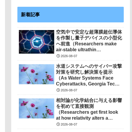
新着記事
空気中で安定な超薄膜超伝導体
を作製し量子デバイスの小型化
へ前進（Researchers make
air-stable ultrathin
superconductors more
2026-08-07
scalable for quantum
水道システムへのサイバー攻撃
devices）
対策を研究し解決策を提示
（As Water Systems Face
Cyberattacks, Georgia Tech
Research Points to
2026-08-07
Solutions）
相対論が化学結合に与える影響
を初めて直接観測
（Researchers get first look
at how relativity alters a
chemical bond）
2026-08-07