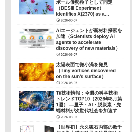
ボール優勢粒子として同定
（BESIII Experiment
Identifies X(2370) as a
Glueball Dominated
2026-08-07
Particle）
AIエージェントが新材料探索を
加速（Scientists deploy AI
agents to accelerate
discovery of new materials）
2026-08-07
太陽表面で微小渦を発見
（Tiny vortices discovered
on the sun’s surface）
2026-08-07
Tii技術情報：今週の科学技術
トレンドTOP10（2026年8月第
1週） ―量子・AI・脱炭素・先
端材料が次世代社会を加速する
―
2026-08-07
【世界初】永久磁石内部の数千