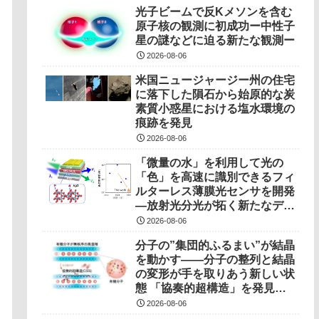
光子ビームで反Kメソンを含む
原子核の観測に初成功ー中性子
星の謎などに迫る新たな観測ー
2026-08-06
米国ニュージャージー州の住宅
に落下した隕石から始原的な炭
素質小惑星における塩水環境の
痕跡を発見
2026-08-06
「微量の水」を利用して光の
「色」を高速に識別できるフィ
ルターレス薄膜光センサを開発
―放射光分光が拓く新たなデバ
イス駆動原理―
2026-08-06
分子の”集団的ふるまい”が結晶
を動かす――分子の整列と結晶
の変形が手を取りあう新しい状
態 「協奏的超構造」を発見
――
2026-08-06