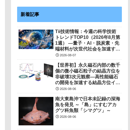
新着記事
Tii技術情報：今週の科学技術
トレンドTOP10（2026年8月第
1週） ―量子・AI・脱炭素・先
端材料が次世代社会を加速する
―
2026-08-07
【世界初】永久磁石内部の数千
個の微小磁石粒子の結晶方位を
非破壊3次元観察―高性能磁石
の開発を加速する結晶方位イメ
ージング技術を開発―
2026-08-06
南大東島沖で日本未記録の深海
魚を発見 ～「島」にすむアカ
グツ科魚類「シマグツ」～
2026-08-06