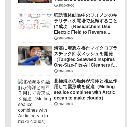
Toward a Quantum
2026-08-06
Network） を選択 量子ネット
強誘電体結晶中のフォノンのキ
ワーク実現に向け量子もつれ粒
ラリティを電場で反転すること
子の長距離伝送に成功
に成功 （Researchers Use
（‘Spooky’ Particles Transit
Electric Field to Reverse
DC Suburbs, a Step Toward a
Phonon Chirality in
Quantum Network）
2026-08-06
Ferroelectric Crystal）
海藻に着想を得たマイクロプラ
スチック回収メッシュを開発
（Tangled Seaweed Inspires
One-Size-Fits-All Cleaners for
Ocean Microplastics）
2026-08-06
北極海氷の融解が海洋と相互作
用して雲形成を促進（Melting
sea ice combines with Arctic
ocean to make clouds）
2026-08-06