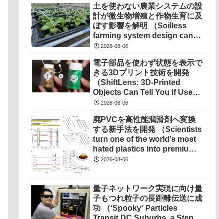
土を使わない農業システムの設
計が微生物増殖と作物生育に及
ぼす影響を解明 （Soilless
farming system design can
determine microbial growth,
2026-08-06
impact on crops）
電子部品を使わず状態を表示で
きる3Dプリント技術を開発
（ShiftLens: 3D-Printed
Objects Can Tell You if Used
Properly）
2026-08-06
廃PVCを高性能潤滑剤へ変換
する新手法を開発 （Scientists
turn one of the world’s most
hated plastics into premium
lubricant）
2026-08-06
量子ネットワーク実現に向け量
子もつれ粒子の長距離伝送に成
功 （‘Spooky’ Particles
Transit DC Suburbs, a Step