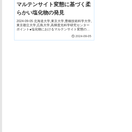
マルテンサイト変態に基づく柔
らかい塩化物の発見
2024-09-05 北海道大学,東京大学,豊橋技術科学大学,
東京都立大学,広島大学,高輝度光科学研究センター
ポイント●塩化物におけるマルテンサイト変態の発
見。●相変態による機械的な性質の劇的な変化の提
2024-09-05
案。●非酸化物における機械的性質の変換...