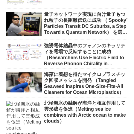
量子ネットワーク実現に向け量子もつ
れ粒子の長距離伝送に成功 （‘Spooky’
Particles Transit DC Suburbs, a Step
Toward a Quantum Network） を選択
量子ネットワーク実現に向け量子もつ
れ粒子の長距離伝送に成功 （‘Spooky’
強誘電体結晶中のフォノンのキラリテ
Particles Transit DC Suburbs, a Step
ィを電場で反転することに成功
Toward a Quantum Network）
（Researchers Use Electric Field to
Reverse Phonon Chirality in
Ferroelectric Crystal）
海藻に着想を得たマイクロプラスチッ
ク回収メッシュを開発 （Tangled
Seaweed Inspires One-Size-Fits-All
Cleaners for Ocean Microplastics）
北極海氷の融解が海洋と相互作用して
雲形成を促進（Melting sea ice
combines with Arctic ocean to make
clouds）