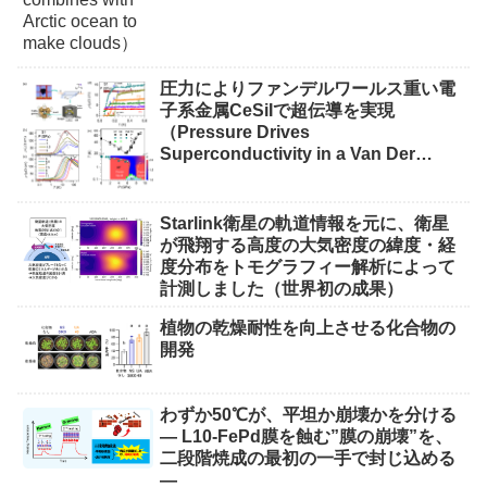
圧力によりファンデルワールス重い電
子系金属CeSiIで超伝導を実現
（Pressure Drives
Superconductivity in a Van Der
Waals Heavy-Fermion Metal CeSiI）
Starlink衛星の軌道情報を元に、衛星
が飛翔する高度の大気密度の緯度・経
度分布をトモグラフィー解析によって
計測しました（世界初の成果）
植物の乾燥耐性を向上させる化合物の
開発
わずか50℃が、平坦か崩壊かを分ける
― L10-FePd膜を蝕む”膜の崩壊”を、
二段階焼成の最初の一手で封じ込める
―