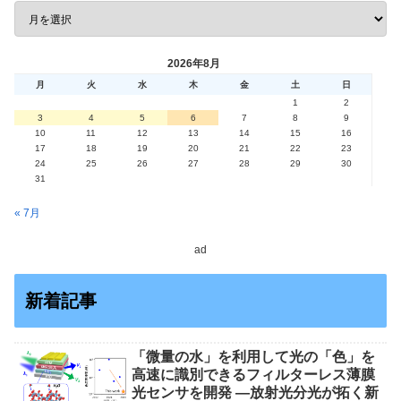
2026年8月
月
火
水
木
金
土
日
1
2
3
4
5
6
7
8
9
10
11
12
13
14
15
16
17
18
19
20
21
22
23
24
25
26
27
28
29
30
31
« 7月
ad
新着記事
「微量の水」を利用して光の「色」を
高速に識別できるフィルターレス薄膜
光センサを開発 ―放射光分光が拓く新