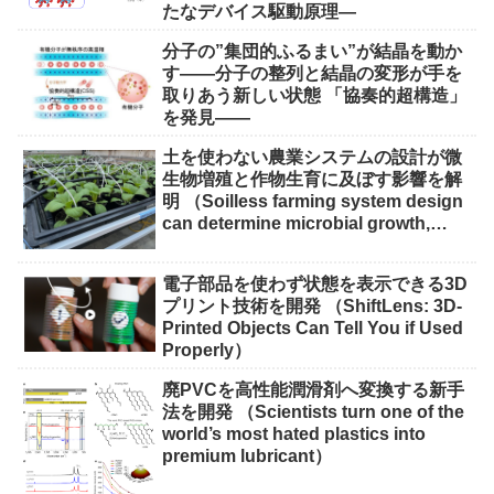
たなデバイス駆動原理―
分子の”集団的ふるまい”が結晶を動か
す――分子の整列と結晶の変形が手を
取りあう新しい状態 「協奏的超構造」
を発見――
土を使わない農業システムの設計が微
生物増殖と作物生育に及ぼす影響を解
明 （Soilless farming system design
can determine microbial growth,
impact on crops）
電子部品を使わず状態を表示できる3D
プリント技術を開発 （ShiftLens: 3D-
Printed Objects Can Tell You if Used
Properly）
廃PVCを高性能潤滑剤へ変換する新手
法を開発 （Scientists turn one of the
world’s most hated plastics into
premium lubricant）