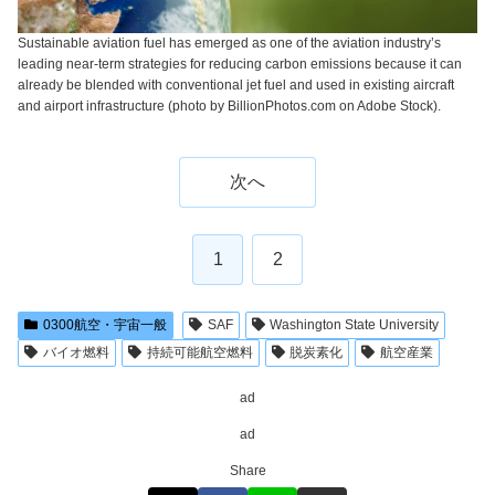
Sustainable aviation fuel has emerged as one of the aviation industry’s
leading near-term strategies for reducing carbon emissions because it can
already be blended with conventional jet fuel and used in existing aircraft
and airport infrastructure (photo by BillionPhotos.com on Adobe Stock).
次へ
1
2
0300航空・宇宙一般
SAF
Washington State University
バイオ燃料
持続可能航空燃料
脱炭素化
航空産業
ad
ad
Share