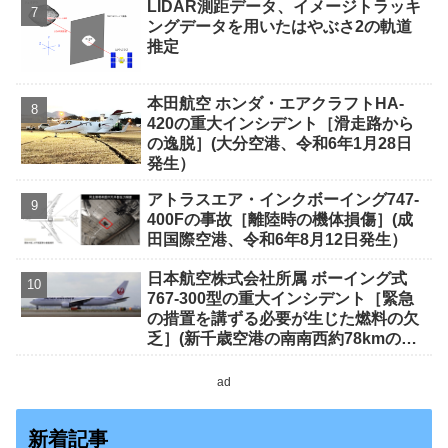
LIDAR測距データ、イメージトラッキ
ングデータを用いたはやぶさ2の軌道
推定
本田航空 ホンダ・エアクラフトHA-
420の重大インシデント［滑走路から
の逸脱］(大分空港、令和6年1月28日
発生）
アトラスエア・インクボーイング747-
400Fの事故［離陸時の機体損傷］(成
田国際空港、令和6年8月12日発生）
日本航空株式会社所属 ボーイング式
767-300型の重大インシデント［緊急
の措置を講ずる必要が生じた燃料の欠
乏］(新千歳空港の南南西約78kmの上
空、高度約13,000ft、令和5年7月12日
発生）
ad
新着記事