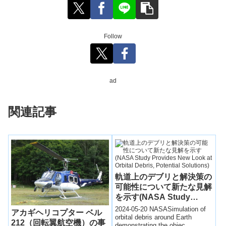
Follow
ad
関連記事
軌道上のデブリと解決策の
可能性について新たな見解
を示す(NASA Study
Provides New Look at
2024-05-20 NASASimulation of
アカギヘリコプター ベル
Orbital Debris, Potential
orbital debris around Earth
212（回転翼航空機）の事
demonstrating the objec...