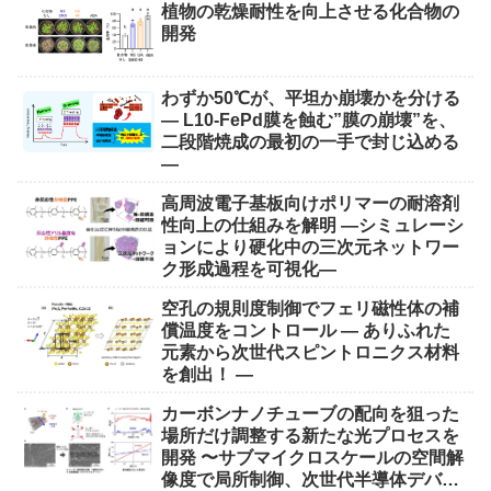
植物の乾燥耐性を向上させる化合物の
開発
わずか50℃が、平坦か崩壊かを分ける
― L10-FePd膜を蝕む”膜の崩壊”を、
二段階焼成の最初の一手で封じ込める
―
高周波電子基板向けポリマーの耐溶剤
性向上の仕組みを解明 ―シミュレーシ
ョンにより硬化中の三次元ネットワー
ク形成過程を可視化―
空孔の規則度制御でフェリ磁性体の補
償温度をコントロール ― ありふれた
元素から次世代スピントロニクス材料
を創出！ ―
カーボンナノチューブの配向を狙った
場所だけ調整する新たな光プロセスを
開発 〜サブマイクロスケールの空間解
像度で局所制御、次世代半導体デバイ