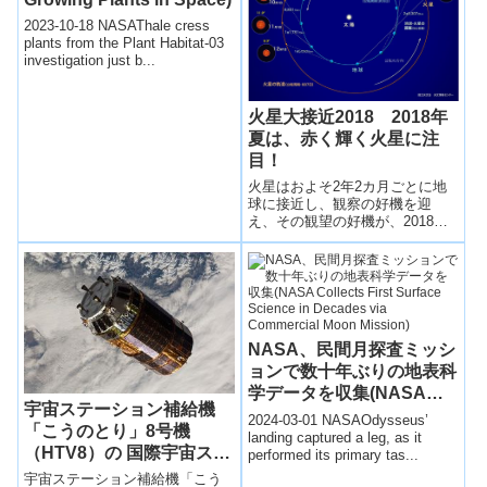
2023-10-18 NASAThale cress
plants from the Plant Habitat-03
investigation just b...
火星大接近2018 2018年
夏は、赤く輝く火星に注
目！
火星はおよそ2年2カ月ごとに地
球に接近し、観察の好機を迎
え、その観望の好機が、2018年
の夏に訪れる。
NASA、民間月探査ミッシ
ョンで数十年ぶりの地表科
学データを収集(NASA
宇宙ステーション補給機
Collects First Surface
2024-03-01 NASAOdysseus’
「こうのとり」8号機
Science in Decades via
landing captured a leg, as it
（HTV8）の 国際宇宙ステ
performed its primary tas...
Commercial Moon
ーションとの結合について
Mission)
宇宙ステーション補給機「こう