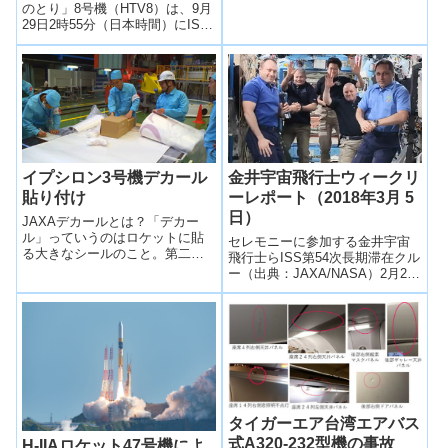
のとり」8号機（HTV8）は、9月
29日2時55分（日本時間）にISS
ロボットアーム運用により、ISS
との結合を完了した。
イプシロン3号機デカール
金井宇宙飛行士ウィークリ
貼り付け
ーレポート（2018年3月 5
日）
JAXAデカールとは？「デカー
ル」っていうのはロケットに貼
セレモニーに参加する金井宇宙
る大きなシールのこと。第二弾
飛行士らISS第54次長期滞在クル
で紹介したいようにイプシロン
ー（出典：JAXA/NASA）2月26
ロケットには赤や紫のライン
日から3月4日の金井宇宙飛行士
や、EPSILONの...
は、沸騰・二相流体ループを用
い...
タイガーエア台湾エアバス
式A320-232型機の事故
H-IIAロケット47号機によ