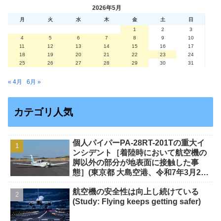
2026年5月
月
火
水
木
金
土
日
1
2
3
4
5
6
7
8
9
10
11
12
13
14
15
16
17
18
19
20
21
22
23
24
25
26
27
28
29
30
31
« 4月
6月 »
カテゴリ人気
個人パイパーPA-28RT-201Tの重大イ
ンシデント［着陸時において航空機の
脚以外の部分が地表面に接触した事
態］(東京都 大島空港、令和7年3月20
日発生）
航空機の安全性は向上し続けている
(Study: Flying keeps getting safer)