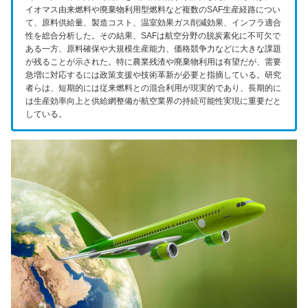
イオマス由来燃料や廃棄物利用型燃料など複数のSAF生産経路につい
て、原料供給量、製造コスト、温室効果ガス削減効果、インフラ適合
性を総合分析した。その結果、SAFは航空分野の脱炭素化に不可欠で
ある一方、原料確保や大規模生産能力、価格競争力などに大きな課題
が残ることが示された。特に農業残渣や廃棄物利用は有望だが、需要
急増に対応するには政策支援や技術革新が必要と指摘している。研究
者らは、短期的には従来燃料との混合利用が現実的であり、長期的に
は生産効率向上と供給網整備が航空業界の持続可能性実現に重要だと
している。