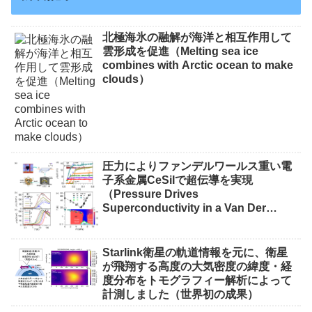
北極海氷の融解が海洋と相互作用して
雲形成を促進（Melting sea ice
combines with Arctic ocean to make
clouds）
圧力によりファンデルワールス重い電
子系金属CeSiIで超伝導を実現
（Pressure Drives
Superconductivity in a Van Der
Waals Heavy-Fermion Metal CeSiI）
Starlink衛星の軌道情報を元に、衛星
が飛翔する高度の大気密度の緯度・経
度分布をトモグラフィー解析によって
計測しました（世界初の成果）