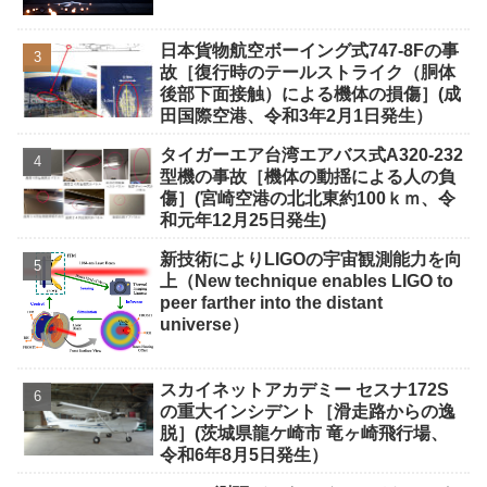
日本貨物航空ボーイング式747-8Fの事
故［復行時のテールストライク（胴体
後部下面接触）による機体の損傷］(成
田国際空港、令和3年2月1日発生）
タイガーエア台湾エアバス式A320-232
型機の事故［機体の動揺による人の負
傷］(宮崎空港の北北東約100ｋｍ、令
和元年12月25日発生)
新技術によりLIGOの宇宙観測能力を向
上（New technique enables LIGO to
peer farther into the distant
universe）
スカイネットアカデミー セスナ172S
の重大インシデント［滑走路からの逸
脱］(茨城県龍ケ崎市 竜ヶ崎飛行場、
令和6年8月5日発生）