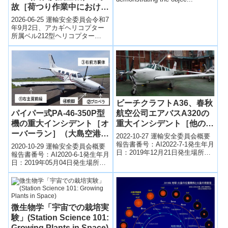
Solutions)
故［荷つり作業中における
地上作業員の負傷］(福島
2026-06-25 運輸安全委員会令和7
県南会津郡檜枝岐村、令和
年9月2日、アカギヘリコプター
所属ベル212型ヘリコプター
7年9月2日発生）
（JA9617）は、福島県檜枝岐
村・尾瀬ヶ原で木道整備工事
用...
ビーチクラフトA36、春秋
パイパー式PA-46-350P型
航空公司エアバスA320の
機の重大インシデント［オ
重大インシデント［他の航
ーバーラン］（大島空港、
空機との衝突又は接触のお
2022-10-27 運輸安全委員会概要
令和元年5月4日発生）
それ］(佐賀空港西南西上
報告書番号：AI2022-7-1発生年月
2020-10-29 運輸安全委員会概要
日：2019年12月21日発生場所：
空、令和元年12月21日発
報告書番号：AI2020-6-1発生年月
佐賀空港の西南西約1.1nmの上空
日：2019年05月04日発生場所：
生)
航空機種類...
大島空港航空機種類：飛行機航
空機区分：小型機...
微生物学「宇宙での栽培実
験」(Station Science 101:
Growing Plants in Space)