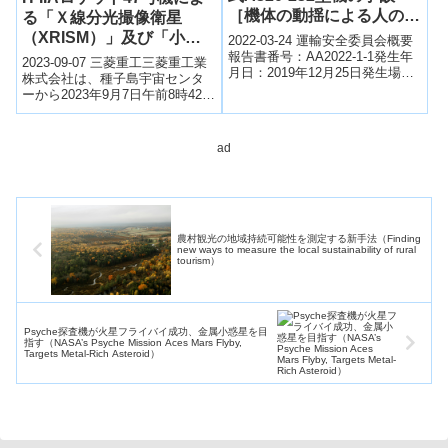
［機体の動揺による人の負
る「Ｘ線分光撮像衛星
傷］(宮崎空港の北北東約
（XRISM）」及び「小型
2022-03-24 運輸安全委員会概要
100ｋｍ、令和元年12月25
報告書番号：AA2022-1-1発生年
月着陸実証機（SLIM）」
2023-09-07 三菱重工三菱重工業
月日：2019年12月25日発生場
日発生)
の打上げ結果について
株式会社は、種子島宇宙センタ
所：宮崎空港の北北東約100キロ
ーから2023年9月7日午前8時42分
メートル、FL3...
11秒（日本標準時）に、国立研
究開発法人宇宙航空研究開...
ad
農村観光の地域持続可能性を測定する新手法（Finding
new ways to measure the local sustainability of rural
tourism）
Psyche探査機が火星フライバイ成功、金属小惑星を目
指す（NASA’s Psyche Mission Aces Mars Flyby,
Targets Metal-Rich Asteroid）