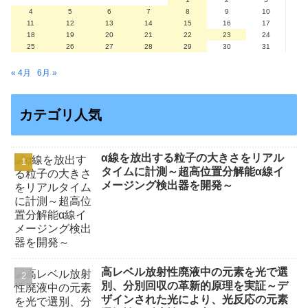
4
5
6
7
8
9
10
11
12
13
14
15
16
17
18
19
20
21
22
23
24
25
26
27
28
29
30
31
« 4月
6月 »
カテゴリ人気
α線を放出する粒子の大きさをリアル
タイムに計測～超高位置分解能α線イ
メージング検出器を開発～
高レベル放射性廃液中の元素を光で選
別、分別回収の革新的原理を実証～デ
ザインされた光により、光反応の元素