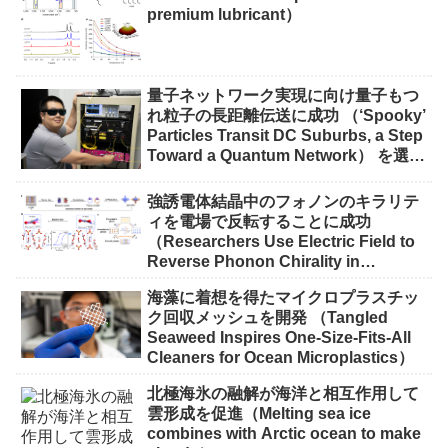
premium lubricant）
量子ネットワーク実現に向け量子もつ
れ粒子の長距離伝送に成功 （‘Spooky’
Particles Transit DC Suburbs, a Step
Toward a Quantum Network） を選択
量子ネットワーク実現に向け量子もつ
れ粒子の長距離伝送に成功 （‘Spooky’
強誘電体結晶中のフォノンのキラリテ
Particles Transit DC Suburbs, a Step
ィを電場で反転することに成功
Toward a Quantum Network）
（Researchers Use Electric Field to
Reverse Phonon Chirality in
Ferroelectric Crystal）
海藻に着想を得たマイクロプラスチッ
ク回収メッシュを開発 （Tangled
Seaweed Inspires One-Size-Fits-All
Cleaners for Ocean Microplastics）
北極海氷の融解が海洋と相互作用して
雲形成を促進（Melting sea ice
combines with Arctic ocean to make