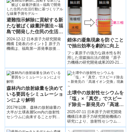
が...
避難指示解除に貢献する新
たな被ばく線量評価法～福
島で開発した住民の生活行
動に基づくリアルな線量予
2024-12-12 日本原子力研究開発
錯体の凝集現象を防ぐこと
測モデル～
機構【発表のポイント】原子力
で抽出効率を劇的に向上
機構は、福島第一原発事故後の
フッ素原子の強力な疎水性を利
帰還困難区域における避難指示
用した溶媒抽出法の開発『原子
解除に向け、住民の安全を最優
力機構の研究開発成果2020-21』
先にした...
P.41図3-4 第三相の生成例抽出
前は有機相と水相の二相である
が、...
森林内の放射線量を決めて
土壌中の放射性セシウムを
いる要因をシミュレーショ
「塩」×「真空」でスピー
ンにより解明
ド除去～新発見の「高速イ
2017年以降、森林の放射線量の
オン交換」現象～
2025-07-11 日本原子力研究開発
大半が土壌表層5cm内の放射性
機構日本原子力研究開発機構の
セシウムに由来することが判明
研究により、放射性セシウムを
2021-01-20 日本原子力研究開発
含む汚染土壌に塩化ナトリウム
機構【発表のポイント】 森林
を加え、真空中で800℃の熱処理
は...