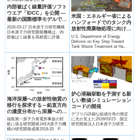
内部被ばく線量評価ソフト
ウエア「IDCC」を公開 ―
米国：エネルギー省による
最新の国際標準モデルで短
ハンフォードでのタンク内
寿命核種を含む全放射性核
2026-03-17 日本原子力研究機構
放射性廃棄物処理に向けた
種の線量を評価―
日本原子力研究開発機構は、内
重要な進捗
U.S. Department of Energy
部被ばく線量を高精度に評価す
Delivers on Key Step Toward
るソフトウェア「IDCC」を開
Tank Waste Treatment at Ha...
発・公開した。本ソフトは
ICRP2...
炉心溶融挙動を予測する新
海洋深層への放射性物質の
しい数値シミュレーション
移行を探求する～鉛直方向
コードの開発
の濃度分布から深層への沈
デブリの詳細な組成分布の推定
み込みを解明～
に光が見えた2018/03/23 国立
福島第一原子力発電所事故の対
研究開発法人日本原子力研究開
処に係る研究開発JAEA原子力機
発機構【発表のポイント】 炉心
構の研究開発成果2019-20 P.25
溶融事故における炉内構造物、
東京電力福島第一原子力発電所
核燃料の...
（1F）事故により、放射性物質