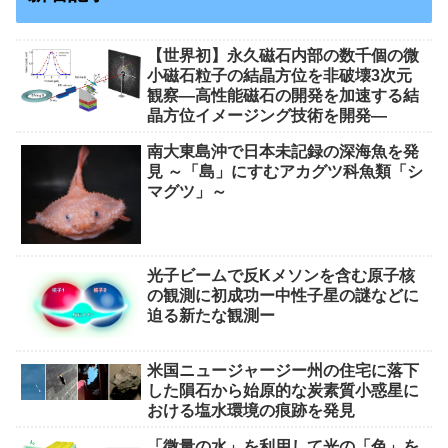
【世界初】永久磁石内部の数千個の微
小磁石粒子の結晶方位を非破壊3次元
観察―高性能磁石の開発を加速する結
晶方位イメージング技術を開発―
南大東島沖で日本未記録の深海魚を発
見 ～「島」にすむアカグツ科魚類「シ
マグツ」～
光子ビームで反Kメソンを含む原子核
の観測に初成功ー中性子星の謎などに
迫る新たな観測ー
米国ニュージャージー州の住宅に落下
した隕石から始原的な炭素質小惑星に
おける塩水環境の痕跡を発見
「微量の水」を利用して光の「色」を