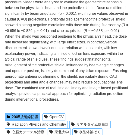
procedural videos were analyzed to evaluate the geometric relationship
between the physician’s head and the protective shield. Dose rate differed
significantly by beam angulation (p < 0.001), with higher values observed in
caudal (CAU) projections. Horizontal displacement of the protective shield
showed a strong negative correlation with dose rate during fluoroscopy (R =
−0.656 to −0.829, p < 0.01) and cine acquisition (R = −0.538, p < 0.01).
When the shield was positioned posterior to the physician’s head, the dose
rate increased significantly, with large effect sizes. In contrast, vertical
displacement showed weak or no correlation with dose rate, with low
explanatory power, indicating a limited effect on lens exposure within the
typical range of shield use. These findings suggest that horizontal
misalignment of the protective shield, influenced by beam angle changes
and operator posture, is a key determinant of physician exposure. Ensuring
appropriate anterior positioning of the shield, particularly during CAU
projections and after angle changes, may help reduce occupational lens
dose. The combined use of real-time dosimetry and image-based positional
analysis provides a practical approach for optimizing radiation protection
during interventional procedures.
2005放射線防護
OpenCV
Radiation Physics and Chemistry
リアルタイム線量計
心臓カテーテル治療
東北大学
水晶体被ばく