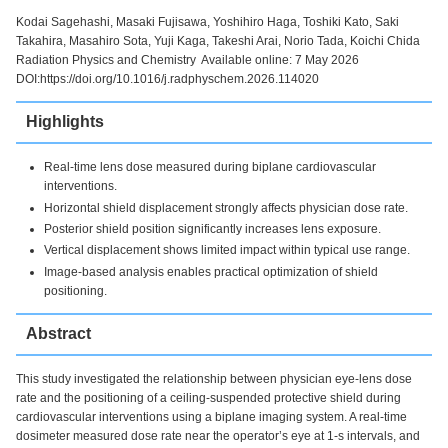
Kodai Sagehashi, Masaki Fujisawa, Yoshihiro Haga, Toshiki Kato, Saki
Takahira, Masahiro Sota, Yuji Kaga, Takeshi Arai, Norio Tada, Koichi Chida
Radiation Physics and Chemistry Available online: 7 May 2026
DOI:https://doi.org/10.1016/j.radphyschem.2026.114020
Highlights
Real-time lens dose measured during biplane cardiovascular
interventions.
Horizontal shield displacement strongly affects physician dose rate.
Posterior shield position significantly increases lens exposure.
Vertical displacement shows limited impact within typical use range.
Image-based analysis enables practical optimization of shield
positioning.
Abstract
This study investigated the relationship between physician eye-lens dose
rate and the positioning of a ceiling-suspended protective shield during
cardiovascular interventions using a biplane imaging system. A real-time
dosimeter measured dose rate near the operator’s eye at 1-s intervals, and