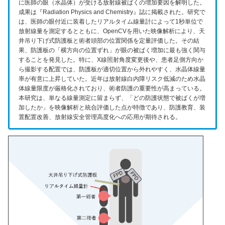
に医師の眼（水晶体）が受ける放射線被ばくの増加要因を解明した。
成果は『Radiation Physics and Chemistry』誌に掲載された。研究で
は、医師の眼付近に装着したリアルタイム線量計によって1秒単位で
放射線量を測定するとともに、OpenCVを用いた映像解析により、天
井吊り下げ式防護板と術者頭部の位置関係を定量評価した。その結
果、防護板の「横方向の位置ずれ」が眼の被ばく増加に最も強く関与
することを発見した。特に、X線照射角度変更後や、患者足側方向か
ら撮影する配置では、防護板が適切位置から外れやすく、水晶体線量
率が有意に上昇していた。近年は放射線白内障リスク低減のため水晶
体線量限度が厳格化されており、術者防護の重要性が高まっている。
本研究は、単なる線量測定に留まらず、「どの防護状態で被ばくが増
加したか」を映像解析と統合評価した点が特徴であり、防護教育、装
置配置改善、放射線安全管理高度化への応用が期待される。