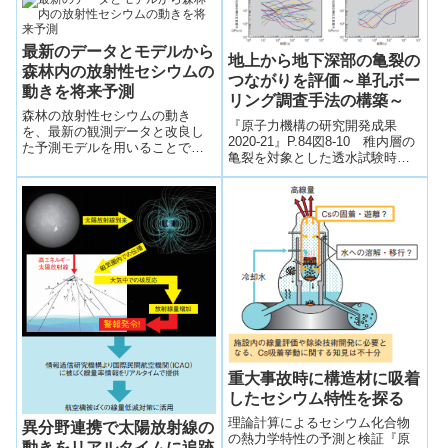
を行...
最新のデータとモデルから
地上から地下深部の亀裂の
森林内の放射性セシウムの
つながりを評価～単孔ボー
動きを将来予測
リング調査手法の構築～
森林の放射性セシウムの動き
『原子力機構の研究開発成果
を、最新の観測データと改良し
2020-21』P.84図8-10 稚内層の
た予測モデルを用いることで、
亀裂を対象とした透水試験時の
森林内での放射性セシウムの分
水圧変化（10 本のボーリング孔
布と木材中の濃度について、そ
における計 32 ヶ所の試験結...
の変化を長期予測した。
重大事故時に構造材に吸着
したセシウム特性を探る
理論計算によるセシウム化合物
異分野連携で太陽放射線の
の熱力学特性の予測と検証『原
動きをリアルタイムに追跡