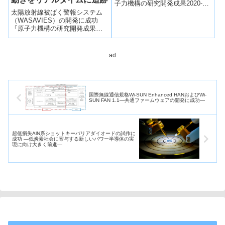
子力機構の研究開発成果2020-
21』P.19図1-12 過酷事故時に
太陽放射線被ばく警報システム
おける Cs の移行挙動事故時の
（WASAVIES）の開発に成功
...
『原子力機構の研究開発成果
2020-21』P.51図4-11
WASAVIES システムの概要
WAS...
ad
国際無線通信規格Wi-SUN Enhanced HANおよびWi-
SUN FAN 1.1―共通ファームウェアの開発に成功―
超低損失AlN系ショットキーバリアダイオードの試作に
成功 ―低炭素社会に寄与する新しいパワー半導体の実
現に向け大きく前進―