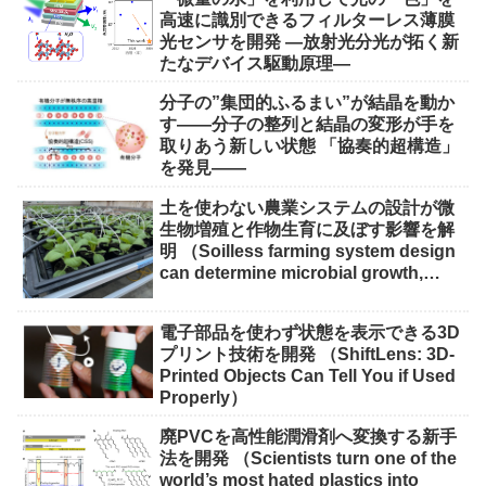
高速に識別できるフィルターレス薄膜
光センサを開発 ―放射光分光が拓く新
たなデバイス駆動原理―
分子の”集団的ふるまい”が結晶を動か
す――分子の整列と結晶の変形が手を
取りあう新しい状態 「協奏的超構造」
を発見――
土を使わない農業システムの設計が微
生物増殖と作物生育に及ぼす影響を解
明 （Soilless farming system design
can determine microbial growth,
impact on crops）
電子部品を使わず状態を表示できる3D
プリント技術を開発 （ShiftLens: 3D-
Printed Objects Can Tell You if Used
Properly）
廃PVCを高性能潤滑剤へ変換する新手
法を開発 （Scientists turn one of the
world’s most hated plastics into