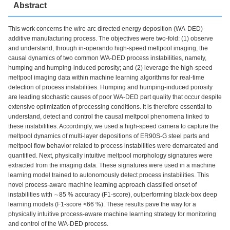
Abstract
This work concerns the wire arc directed energy deposition (WA-DED)
additive manufacturing process. The objectives were two-fold: (1) observe
and understand, through in-operando high-speed meltpool imaging, the
causal dynamics of two common WA-DED process instabilities, namely,
humping and humping-induced porosity; and (2) leverage the high-speed
meltpool imaging data within machine learning algorithms for real-time
detection of process instabilities. Humping and humping-induced porosity
are leading stochastic causes of poor WA-DED part quality that occur despite
extensive optimization of processing conditions. It is therefore essential to
understand, detect and control the causal meltpool phenomena linked to
these instabilities. Accordingly, we used a high-speed camera to capture the
meltpool dynamics of multi-layer depositions of ER90S-G steel parts and
meltpool flow behavior related to process instabilities were demarcated and
quantified. Next, physically intuitive meltpool morphology signatures were
extracted from the imaging data. These signatures were used in a machine
learning model trained to autonomously detect process instabilities. This
novel process-aware machine learning approach classified onset of
instabilities with ∼85 % accuracy (F1-score), outperforming black-box deep
learning models (F1-score <66 %). These results pave the way for a
physically intuitive process-aware machine learning strategy for monitoring
and control of the WA-DED process.