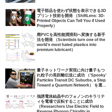
impact on crops）
電子部品を使わず状態を表示できる3D
プリント技術を開発 （ShiftLens: 3D-
Printed Objects Can Tell You if Used
Properly）
廃PVCを高性能潤滑剤へ変換する新手
法を開発 （Scientists turn one of the
world’s most hated plastics into
premium lubricant）
量子ネットワーク実現に向け量子もつ
れ粒子の長距離伝送に成功 （‘Spooky’
Particles Transit DC Suburbs, a Step
Toward a Quantum Network） を選択
量子ネットワーク実現に向け量子もつ
れ粒子の長距離伝送に成功 （‘Spooky’
強誘電体結晶中のフォノンのキラリテ
Particles Transit DC Suburbs, a Step
ィを電場で反転することに成功
Toward a Quantum Network）
（Researchers Use Electric Field to
Reverse Phonon Chirality in