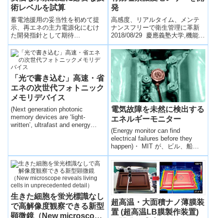
術レベルを試算
発
蓄電池援用の妥当性を初めて提
高感度、リアルタイム、メンテ
示、再エネの主力電源化にむけ
ナンスフリーで衛生管理に革新
た開発指針として期待
2018/08/29 慶應義塾大学,機能水
2018/12/13 物質・材料研究機構,
研究振興財団,株式会社堀場アド
東京大学,広島大学NIMSは東京大
バンスドテクノ,科学技術振興
学、広...
機...
「光で書き込む」高速・省
エネの次世代フォトニック
メモリデバイス
電気故障を未然に検出する
(Next generation photonic
memory devices are ‘light-
エネルギーモニター
written’, ultrafast and energy
(Energy monitor can find
efficient)オールオプティカルスイ
electrical failures before they
ッチング(AOS)と磁気ハートドラ
happen)・ MIT が、ビル、船舶
イブによる、高速・高効率メモ
や工場...
リデバイスのハイブリッド技術
を開発。
生きた細胞を蛍光標識なし
超高温・大面積ナノ薄膜装
で高解像度観察できる新型
置 (超高温LB膜製作装置)
顕微鏡（New microscope