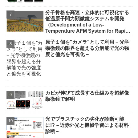
分子骨格を高速・立体的に可視化する
低温原子間力顕微鏡システムを開発
（Development of a Low-
Temperature AFM System for Rapid
Three-Dimensional Molecular
原子１個を"カメラ"として利用 − 光学
Imaging）
顕微鏡の限界を超える分解能で光の強
度と偏光を可視化 −
カビが伸びて成長する仕組みを超解像
顕微鏡で解明
光でプラスチックの劣化が診断可能
に!?～近赤外光と機械学習による材料
診断～