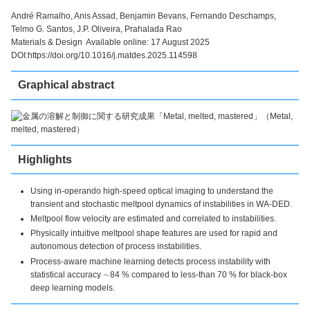
André Ramalho, Anis Assad, Benjamin Bevans, Fernando Deschamps,
Telmo G. Santos, J.P. Oliveira, Prahalada Rao
Materials & Design Available online: 17 August 2025
DOI:https://doi.org/10.1016/j.matdes.2025.114598
Graphical abstract
Highlights
Using in-operando high-speed optical imaging to understand the
transient and stochastic meltpool dynamics of instabilities in WA-DED.
Meltpool flow velocity are estimated and correlated to instabilities.
Physically intuitive meltpool shape features are used for rapid and
autonomous detection of process instabilities.
Process-aware machine learning detects process instability with
statistical accuracy ∼84 % compared to less-than 70 % for black-box
deep learning models.