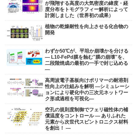
が飛翔する高度の大気密度の緯度・経
度分布をトモグラフィー解析によって
計測しました（世界初の成果）
植物の乾燥耐性を向上させる化合物の
開発
わずか50℃が、平坦か崩壊かを分ける
― L10-FePd膜を蝕む”膜の崩壊”を、
二段階焼成の最初の一手で封じ込める
―
高周波電子基板向けポリマーの耐溶剤
性向上の仕組みを解明 ―シミュレーシ
ョンにより硬化中の三次元ネットワー
ク形成過程を可視化―
空孔の規則度制御でフェリ磁性体の補
償温度をコントロール ― ありふれた
元素から次世代スピントロニクス材料
を創出！ ―