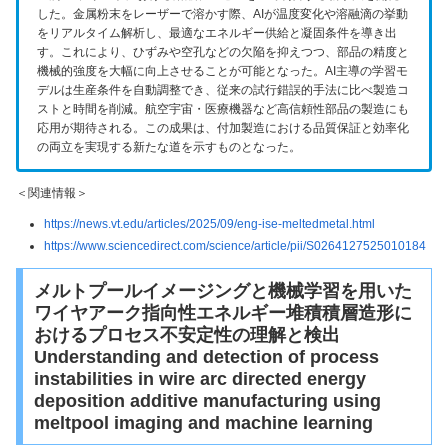
した。金属粉末をレーザーで溶かす際、AIが温度変化や溶融滴の挙動
要
をリアルタイム解析し、最適なエネルギー供給と凝固条件を導き出
約
す。これにより、ひずみや空孔などの欠陥を抑えつつ、部品の精度と
の
機械的強度を大幅に向上させることが可能となった。AI主導の学習モ
発
デルは生産条件を自動調整でき、従来の試行錯誤的手法に比べ製造コ
言
ストと時間を削減。航空宇宙・医療機器など高信頼性部品の製造にも
：
応用が期待される。この成果は、付加製造における品質保証と効率化
の両立を実現する新たな道を示すものとなった。
＜関連情報＞
https://news.vt.edu/articles/2025/09/eng-ise-meltedmetal.html
https://www.sciencedirect.com/science/article/pii/S0264127525010184
メルトプールイメージングと機械学習を用いた
ワイヤアーク指向性エネルギー堆積積層造形に
おけるプロセス不安定性の理解と検出
Understanding and detection of process
instabilities in wire arc directed energy
deposition additive manufacturing using
meltpool imaging and machine learning