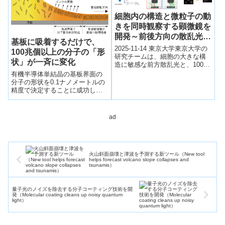
細胞内の構造と微粒子の動
きを同時観察する顕微鏡を
開発～前後方向の散乱光を
基板に吸着するだけで、
同時にとらえる“双方向定
2025-11-14 東京大学東京大学の
100兆個以上の分子の「形
量散乱顕微鏡”～
研究チームは、細胞の大きな構
状」が一斉に変化
造に敏感な前方散乱光と、100
nm級の微粒子を高感度で捉える
有機半導体単結晶の基板界面の
後方散乱光を、1つの検出系で
分子の形状を0.1ナノメートルの
同...
精度で決定することに成功し、
基板に物理吸着するだけで100兆
個以上におよぶ全ての分子の形
状が同じように変化することを
ad
明らかにした。
火山斜面崩壊と津波を予測する新ツール（New tool
helps forecast volcano slope collapses and
tsunamis）
量子光のノイズを除去する分子コーティング技術を開
発（Molecular coating cleans up noisy quantum
light）