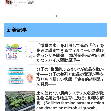
ad
新着記事
「微量の水」を利用して光の「色」を
高速に識別できるフィルターレス薄膜
光センサを開発 ―放射光分光が拓く新
たなデバイス駆動原理―
分子の”集団的ふるまい”が結晶を動か
す――分子の整列と結晶の変形が手を
取りあう新しい状態 「協奏的超構造」
を発見――
土を使わない農業システムの設計が微
生物増殖と作物生育に及ぼす影響を解
明 （Soilless farming system design
can determine microbial growth,