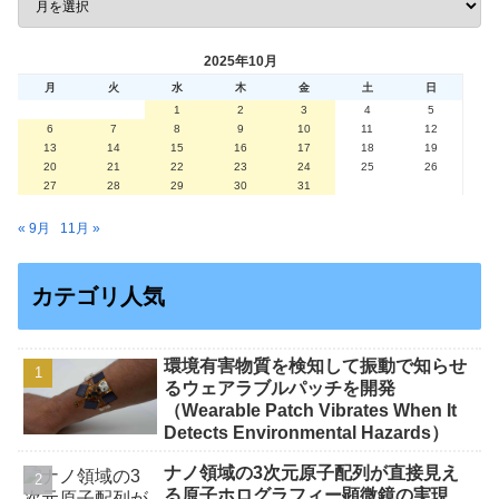
2025年10月
月
火
水
木
金
土
日
1
2
3
4
5
6
7
8
9
10
11
12
13
14
15
16
17
18
19
20
21
22
23
24
25
26
27
28
29
30
31
« 9月
11月 »
カテゴリ人気
環境有害物質を検知して振動で知らせ
るウェアラブルパッチを開発
（Wearable Patch Vibrates When It
Detects Environmental Hazards）
ナノ領域の3次元原子配列が直接見え
る原子ホログラフィー顕微鏡の実現