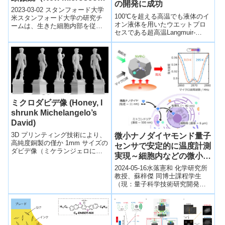
の開発に成功
reveals living cells in
2023-03-02 スタンフォード大学
100℃を超える高温でも液体のイ
unprecedented detail）
米スタンフォード大学の研究チ
オン液体を用いたウエットプロ
ームは、生きた細胞内部を従来
セスである超高温Langmuir-
より高い解像度で観察できる新
Blodgett法 (LB法) 及び、自動で
しい顕微鏡技術「干渉型イメー
薄膜製造が可能な汎用的な製造
ジスキャ...
装置の開発に成功しました。本
手法を200℃付近の超高温プロセ
スで電子輸送性が向上する有機
半導体分子に適用した結果、高
い配向性を有するナノ薄膜の大
面積製造に成功しました
ミクロダビデ像 (Honey, I
shrunk Michelangelo’s
David)
3D プリンティング技術により、
微小ナノダイヤモンド量子
高純度銅製の僅か 1mm サイズの
センサで安定的に温度計測
ダビデ像（ミケランジェロによ
実現～細胞内などの微小領
る彫刻）の作製を実証。ナノか
域での量子センシングに期
らマイクロメートルスケール構
2024-05-16水落憲和 化学研究所
造の 3D プリント作製が可能。
待～
教授、蘇梓傑 同博士課程学生
（現：量子科学技術研究開発機
構博士研究員）、藤原正規 同特
定研究員、五十嵐龍治 量子科学
技術...