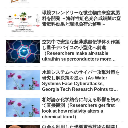
環境フレンドリーな微生物由来窒素肥
料を開発 －海洋性紅色光合成細菌の窒
素肥料効果と環境負荷の解明－
空気中で安定な超薄膜超伝導体を作製
し量子デバイスの小型化へ前進
（Researchers make air-stable
ultrathin superconductors more
scalable for quantum devices）
水道システムへのサイバー攻撃対策を
研究し解決策を提示（As Water
Systems Face Cyberattacks,
Georgia Tech Research Points to
Solutions）
相対論が化学結合に与える影響を初め
て直接観測（Researchers get first
look at how relativity alters a
chemical bond）
白金を利用した燃料電池技術を開発し