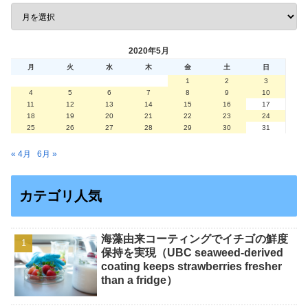
2020年5月
月
火
水
木
金
土
日
1
2
3
4
5
6
7
8
9
10
11
12
13
14
15
16
17
18
19
20
21
22
23
24
25
26
27
28
29
30
31
« 4月
6月 »
カテゴリ人気
海藻由来コーティングでイチゴの鮮度
保持を実現（UBC seaweed-derived
coating keeps strawberries fresher
than a fridge）