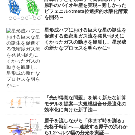
原料のバイオ生産を実現～難しかった
ビフェニルのmeta位選択的水酸化酵素
を開発～
星形成ハブにおける巨大な星の誕生を
促進する低密度ガス流を発見~捉えに
くかったガスの動きを観測し、星形成
の新たなプロセスを明らかに~
「光が得意な問題」を解く新たな計算
モデルを提案―大規模組合せ最適化の
効率化に向けた新手法―
原子を流しながら「休まず時を測る」
光格子時計へ ―連続する原子の流れか
ら1.2ヘルツ幅の分光を実証―