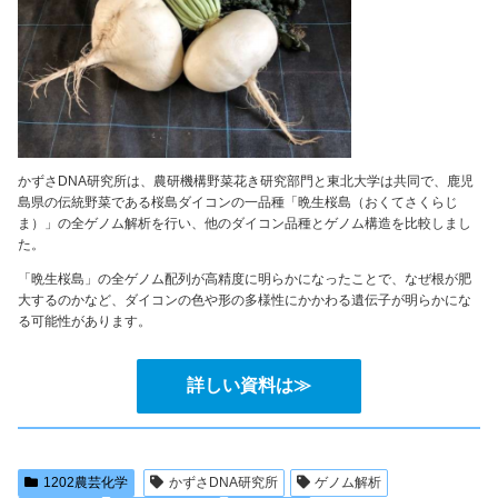
かずさDNA研究所は、農研機構野菜花き研究部門と東北大学は共同で、鹿児
島県の伝統野菜である桜島ダイコンの一品種「晩生桜島（おくてさくらじ
ま）」の全ゲノム解析を行い、他のダイコン品種とゲノム構造を比較しまし
た。
「晩生桜島」の全ゲノム配列が高精度に明らかになったことで、なぜ根が肥
大するのかなど、ダイコンの色や形の多様性にかかわる遺伝子が明らかにな
る可能性があります。
詳しい資料は≫
1202農芸化学
かずさDNA研究所
ゲノム解析