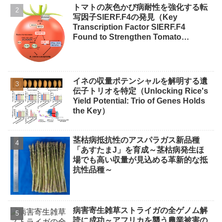
トマトの灰色かび病耐性を強化する転
写因子SlERF.F4の発見（Key
Transcription Factor SlERF.F4
Found to Strengthen Tomato
Resistance to Gray Mold）
イネの収量ポテンシャルを解明する遺
伝子トリオを特定（Unlocking Rice's
Yield Potential: Trio of Genes Holds
the Key）
茎枯病抵抗性のアスパラガス新品種
「あすたまJ」を育成～茎枯病発生ほ
場でも高い収量が見込める革新的な抵
抗性品種～
病害寄生雑草ストライガの全ゲノム解
読に成功～アフリカを襲う農業被害の