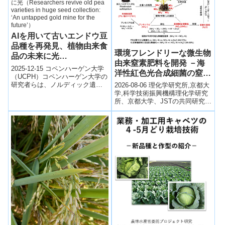
AIを用いて古いエンドウ豆
品種を再発見、植物由来食
環境フレンドリーな微生物
品の未来に光
由来窒素肥料を開発 －海
（Researchers revive old
2025-12-15 コペンハーゲン大学
洋性紅色光合成細菌の窒素
pea varieties in huge
（UCPH）コペンハーゲン大学の
肥料効果と環境負荷の解明
研究者らは、ノルディック遺伝
2026-08-06 理化学研究所,京都大
seed collection: ‘An
資源バンク（NordGen）に保存
－
学,科学技術振興機構理化学研究
untapped gold mine for
されている約2,000種類...
所、京都大学、JSTの共同研究グ
the future’）
ループは、海洋性紅色光合成細
菌Rhodovulum su...