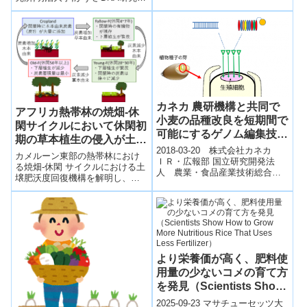
した。
所,科学技術振興機構,国際協力機
構ポイント イネの穂...
カネカ 農研機構と共同で
アフリカ熱帯林の焼畑-休
小麦の品種改良を短期間で
閑サイクルにおいて休閑初
可能にするゲノム編集技術
期の草本植生の侵入が土壌
を開発
2018-03-20 株式会社カネカ
肥沃度の回復を早める
カメルーン東部の熱帯林におけ
ＩＲ・広報部 国立研究開発法
る焼畑‐休閑 サイクルにおける土
人 農業・食品産業技術総合研
壌肥沃度回復機構を解明し、休
究機構株式会社カネカ（本社：
閑初期に繁茂する草本植生由来
東京都港区、社長：角倉 護、以
の炭素がその後の土 壌肥沃度回
下、カネ...
復に大きく貢献していることを
明らかにした。
より栄養価が高く、肥料使
用量の少ないコメの育て方
を発見（Scientists Show
How to Grow More
2025-09-23 マサチューセッツ大