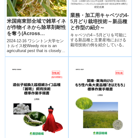
業務・加工用キャベツの4-
米国南東部全域で雑草イネ
5月どり栽培技術～新品種
が作物イネから除草剤耐性
と作型の紹介～
を奪う(Across
キャベツの4～5月どりを可能に
southeastern US, weedy
する新品種と主要産地における
2024-12-16 ワシントン大学セン
栽培技術の例を紹介している。
rice steals herbicide
トルイス校Weedy rice is an
agricultural pest that is closely
resistance from crop
rela...
rice)