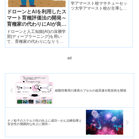
Nutritious Rice That
学アマースト校マサチューセッ
ツ大学アマースト校が主導した
Uses Less Fertilizer）
ドローンとAIを利用したス
国際研究は、栄養価が高く肥料
マート育種評価法の開発～
投入量を減らせるイネの育種法
を開発し...
育種家の代わりにAIが良い
牧草を選び出す～
ドローンと人工知能(AI)の深層学
習(ディープラーニング)を用い
て、育種家の代わりになりうる
牧草育種評価法を開発した。
ad
細胞培養用の液滴カプセルの超高速分取技術を開発
ナノ粒子のステルス性の向上に成功～がん治療効果と
安全性の飛躍的な向上に期待～