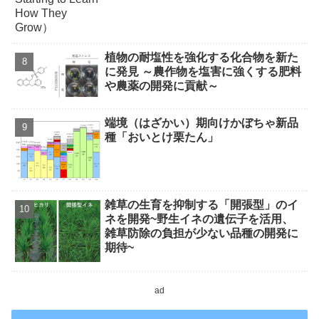
植物の耐塩性を強化する化合物を新た
に発見 ～農作物を塩害に強くする肥料
や農薬の開発に貢献～
端境（はざかい）期向けかぼちゃ新品
種「おいとけ栗たん」
雑草の生育を抑制する「開張型」のイ
ネを開発~野生イネの遺伝子を活用、
雑草防除の負担が少ない品種の開発に
期待~
ad