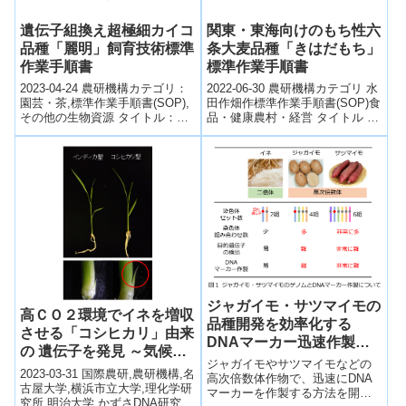
遺伝子組換え超極細カイコ
関東・東海向けのもち性六
品種「麗明」飼育技術標準
条大麦品種「きはだもち」
作業手順書
標準作業手順書
2023-04-24 農研機構カテゴリ：
2022-06-30 農研機構カテゴリ 水
園芸・茶,標準作業手順書(SOP),
田作畑作標準作業手順書(SOP)食
その他の生物資源 タイトル：遺
品・健康農村・経営 タイトル 関
伝子組換え超極細カイコ品種
東・東海向けのもち性六条大麦
「麗明」飼育技術標準作業手
品種「きはだもち」標準作...
順...
ジャガイモ・サツマイモの
高ＣＯ２環境でイネを増収
品種開発を効率化する
させる「コシヒカリ」由来
DNAマーカー迅速作製法
の 遺伝子を発見 ～気候変
を開発
ジャガイモやサツマイモなどの
動下での持続可能な稲作に
2023-03-31 国際農研,農研機構,名
高次倍数体作物で、迅速にDNA
貢献～
古屋大学,横浜市立大学,理化学研
マーカーを作製する方法を開発
究所,明治大学,かずさDNA研究