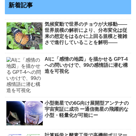
新着記事
気候変動で世界のチョウが大移動――
世界規模の解析により、分布変化は従
来の想定をはるかに上回る規模と複雑
さで進行していることを解明――
AIに「感情の地図」を描かせる GPT-4
への問いかけで、99の感情語に潜む構
造を可視化
小型衛星での6G向け展開型アンテナの
宇宙実証に成功 ー通信衛星の飛躍的な
小型・軽量化が可能にー
計算科学と酵素工学で高機能ポリマー