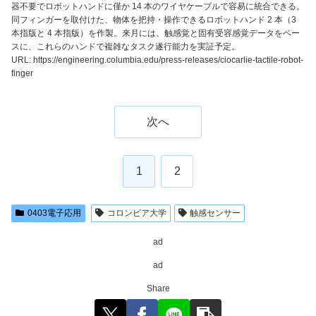
器不要でロボットハンドに僅か 14 本のワイヤケーブルで容易に統合できる。
同フィンガーを取付けた、物体を把持・操作できるロボットハンド 2 本（3
本指版と 4 本指版）を作製。来月には、触感覚と固有受容感覚データをベー
スに、これらのハンドで複雑なタスク遂行能力を実証予定。
URL: https://engineering.columbia.edu/press-releases/ciocarlie-tactile-robot-
finger
次へ
1
2
0403電子応用
コロンビア大学
触感センサー
ad
ad
Share