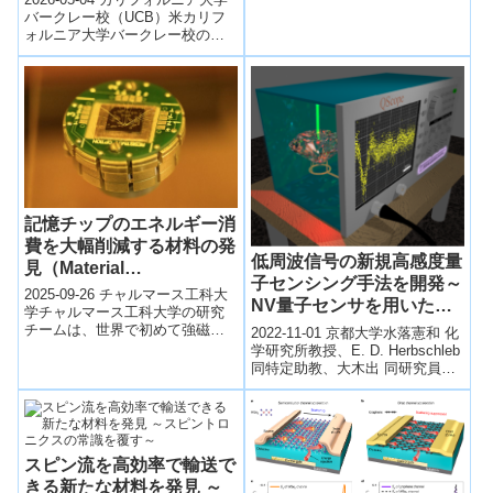
to building energy-
で、センサーが感知した情報を
バークレー校（UCB）米カリフ
Bluetoothで送信し、データ収集
ォルニア大学バークレー校の研
efficient computing
する仕組み。
究チームは、酸化チタン
chips）
（TiO₂）を極薄化することで、
新たに強...
記憶チップのエネルギー消
費を大幅削減する材料の発
低周波信号の新規高感度量
見（Material
子センシング手法を開発～
breakthrough for energy-
2025-09-26 チャルマース工科大
NV量子センサを用いた核
saving memory chips）
学チャルマース工科大学の研究
磁気共鳴（NMR）世界最
チームは、世界で初めて強磁性
2022-11-01 京都大学水落憲和 化
と反強磁性という二つの磁性を
小線幅を実証～
学研究所教授、E. D. Herbschleb
同時に持つ原子層材料を開発
同特定助教、大木出 同研究員、
し、メモリ...
芳井義治 スミダ電機株式会社
Vice P...
スピン流を高効率で輸送で
きる新たな材料を発見 ～