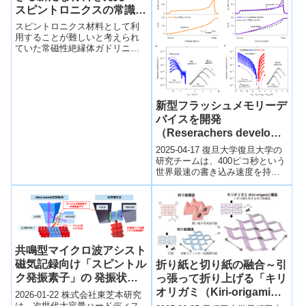
スピントロニクスの常識を
覆す～
スピントロニクス材料として利
用することが難しいと考えられ
ていた常磁性絶縁体ガドリニウ
ムガリウムガーネットが、スピ
ン流を伝播する有用な材料にな
り得ることを実証した。
新型フラッシュメモリーデ
バイスを開発
（Reserachers develop
flash memory device）
2025-04-17 復旦大学復旦大学の
研究チームは、400ピコ秒という
世界最速の書き込み速度を持つ
フラッシュメモリ「PoX」を開
発し、『Nature』誌に発表...
共鳴型マイクロ波アシスト
磁気記録向け「スピントル
折り紙と切り紙の融合～引
ク発振素子」の 発振状態
っ張って折り上げる「キリ
を解明する世界初の評価手
オリガミ（Kiri-origami）
2026-01-22 株式会社東芝本研究
法を開発～次世代大容量ニ
構造」で伸びる電子回路を
は、次世代大容量ハードディス