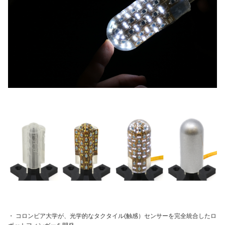
・ コロンビア大学が、光学的なタクタイル(触感）センサーを完全統合したロ