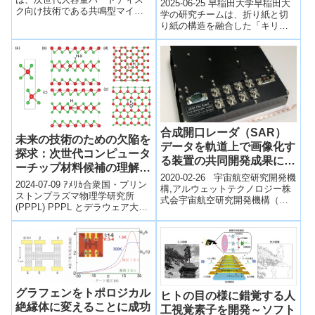
2025-06-25 早稲田大学早稲田大
ク向け技術である共鳴型マイク
アラインハードディスクの
実現～
学の研究チームは、折り紙と切
ロ波アシスト磁気記録（MAS-
り紙の構造を融合した「キリオ
開発に貢献～
MAMR）に用いられる「スピン
リガミ（Kiri-origami）構造」を
トル...
開発した。この構造は、...
合成開口レーダ（SAR）
未来の技術のための欠陥を
データを軌道上で画像化す
探求：次世代コンピュータ
る装置の共同開発成果につ
ーチップ材料候補の理解を
いて
2020-02-26 宇宙航空研究開発機
深める新研究 (Detecting
2024-07-09 ｱﾒﾘｶ合衆国・プリン
構,アルウェットテクノロジー株
defects in tomorrow’s
ストンプラズマ物理学研究所
式会宇宙航空研究開発機構（以
(PPPL) PPPL とデラウェア大学
technology: New
下、JAXA）とアルウェットテク
が、コンピューターチップに使
ノロジー株式会社（以下、A...
research enhances our
用されているシリコンの...
understanding of a likely
candidate for next-
generation computer
chips )
グラフェンをトポロジカル
ヒトの目の様に錯覚する人
絶縁体に変えることに成功
工視覚素子を開発～ソフト