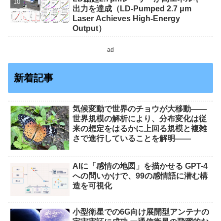
出力を達成（LD-Pumped 2.7 μm
Laser Achieves High-Energy
Output）
ad
新着記事
気候変動で世界のチョウが大移動――
世界規模の解析により、分布変化は従
来の想定をはるかに上回る規模と複雑
さで進行していることを解明――
AIに「感情の地図」を描かせる GPT-4
への問いかけで、99の感情語に潜む構
造を可視化
小型衛星での6G向け展開型アンテナの