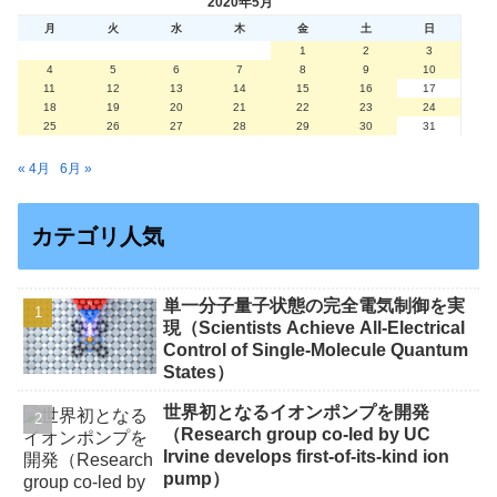
2020年5月
月
火
水
木
金
土
日
1
2
3
4
5
6
7
8
9
10
11
12
13
14
15
16
17
18
19
20
21
22
23
24
25
26
27
28
29
30
31
« 4月
6月 »
カテゴリ人気
単一分子量子状態の完全電気制御を実
現（Scientists Achieve All-Electrical
Control of Single-Molecule Quantum
States）
世界初となるイオンポンプを開発
（Research group co-led by UC
Irvine develops first-of-its-kind ion
pump）