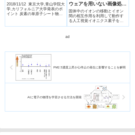
ウェアを用いない画像処理
2018/11/12 東京大学,青山学院大
学,カリフォルニア大学発表のポ
を可能に～
固体中のイオンの移動とイオン
イント 炭素の単原子シート物質
間の相互作用を利用して動作す
であるグラフェンに微量のビス
る人工視覚イオニクス素子を開
マスとテルルから成る微粒子
発した。明暗の境界付近が強調
を...
される人間の目の錯視を模倣す
ることを世界で初めて実証し
ad
た。
PM2.5濃度上昇が心停止の発生に影響することを解明
AIに電子の物理を学習させる方法を開発