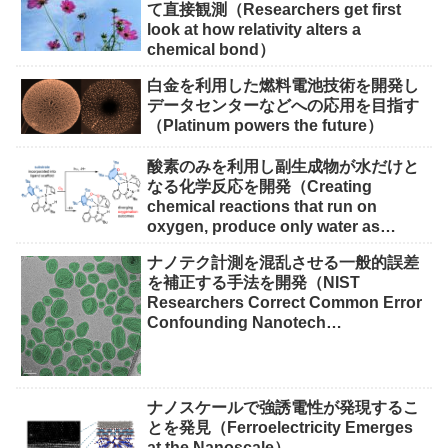
て直接観測（Researchers get first
look at how relativity alters a
chemical bond）
白金を利用した燃料電池技術を開発し
データセンターなどへの応用を目指す
（Platinum powers the future）
酸素のみを利用し副生成物が水だけと
なる化学反応を開発（Creating
chemical reactions that run on
oxygen, produce only water as
waste）
ナノテク計測を混乱させる一般的誤差
を補正する手法を開発（NIST
Researchers Correct Common Error
Confounding Nanotech
Measurements）
ナノスケールで強誘電性が発現するこ
とを発見（Ferroelectricity Emerges
at the Nanoscale）