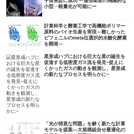
宇宙実証に成功 ー通信衛星の飛躍的な
小型・軽量化が可能にー
計算科学と酵素工学で高機能ポリマー
原料のバイオ生産を実現～難しかった
ビフェニルのmeta位選択的水酸化酵素
を開発～
星形成ハブにおける巨大な星の誕生を
促進する低密度ガス流を発見~捉えに
くかったガスの動きを観測し、星形成
の新たなプロセスを明らかに~
「光が得意な問題」を解く新たな計算
モデルを提案―大規模組合せ最適化の