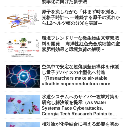
効率化に向けた新手法―
原子を流しながら「休まず時を測る」
光格子時計へ ―連続する原子の流れか
ら1.2ヘルツ幅の分光を実証―
環境フレンドリーな微生物由来窒素肥
料を開発 －海洋性紅色光合成細菌の窒
素肥料効果と環境負荷の解明－
空気中で安定な超薄膜超伝導体を作製
し量子デバイスの小型化へ前進
（Researchers make air-stable
ultrathin superconductors more
scalable for quantum devices）
水道システムへのサイバー攻撃対策を
研究し解決策を提示（As Water
Systems Face Cyberattacks,
Georgia Tech Research Points to
Solutions）
相対論が化学結合に与える影響を初め