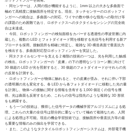
ボットフィンガーを開発。
・ 同センサーは、人間の指が機能するように、1mm 以上の大きな多曲面で
極めて高精度に接触箇所を特定する。現在、タッチセンサーのロボットフィ
ンガーへの統合は、多曲面への対応、ワイヤの数や狭小な指先への取付け等
の課題のため困難であり、ロボティクスへのタクタイルセンシングの完全統
合は未達成。
・ 今回、ロボットフィンガーの検知面積をカバーする透過性の導波管層に内
蔵した、複数の LED とフォトダイオード間を移動する光信号を利用する新ア
プローチを採用。接触箇所を精確に特定し、複雑な 3D 構造表面で垂直抗力
を検出する、多曲面対応型ロボットフィンガーを実証した。
・ 同タクタイルセンサーを支える 2 種類の技術の一つは、光を利用した触感
の検出。ロボットフィンガーの「皮膚」の下の透明なシリコーン層に向けて
30 個超の LED が光を照射すると、30 個超のフォトダイオードがそれらの光
の反射を計測する。
・ ロボットフィンガーが物体に触れると、その皮膚が歪み、それに伴い下部
の透明層の光も変化する。各 LED から各フォトダイオードに移動した光の量
を計測し、物体への接触に関する情報を含有する 1,000 個近くの信号を獲
得。光は曲面も反射するため、これらの信号は指先のような複雑な 3D 形状
をも網羅する。
・ もう一つの技術は、獲得した信号データの機械学習アルゴリズムによる処
理。これらの大量の全信号は部分的に重なっていて極めて複雑なため、人間
による処理は不可能。現在の機会学習技術では、接触箇所や垂直抗力等の最
も重要な情報のみの抽出を学習できる。
・ また、このようなタクタイルロボットフィンガーシステムは、外部電子機