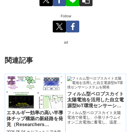
Follow
ad
関連記事
フィルム型ペロブスカイト
太陽電池を活用した自立電
源型IoT環境センサーシス
テムを開発
エネルギー効率の高い半導
フィルム型ペロブスカイト太陽
電池で発電し、小形リチウムイ
体チップ構築の新経路を発
オン二次電池に蓄電し、温度、
見（Researchers
湿度、気圧、照度センサーと無
discover a new pathway
線モジュールを駆動させること
2026-05-04 カリフォルニア大学