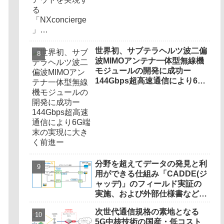
世界初、サブテラヘルツ波二偏
波MIMOアンテナ一体型無線機
モジュールの開発に成功ー
144Gbps超高速通信により6G
端末の実現に大きく前進ー
分野を超えてデータの発見と利
用ができる仕組み「CADDE(ジ
ャッデ)」のフィールド実証の
実施、および外部仕様書などの
公開について
次世代通信規格の素地となる
5G中核技術の国産・低コスト