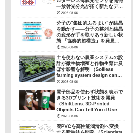
ルターレス薄膜光センサを開発
―放射光分光が拓く新たなデバ
イス駆動原理―
2026-08-06
分子の”集団的ふるまい”が結晶
を動かす――分子の整列と結晶
の変形が手を取りあう新しい状
態 「協奏的超構造」を発見
――
2026-08-06
土を使わない農業システムの設
計が微生物増殖と作物生育に及
ぼす影響を解明 （Soilless
farming system design can
determine microbial growth,
2026-08-06
impact on crops）
電子部品を使わず状態を表示で
きる3Dプリント技術を開発
（ShiftLens: 3D-Printed
Objects Can Tell You if Used
Properly）
2026-08-06
廃PVCを高性能潤滑剤へ変換
する新手法を開発 （Scientists