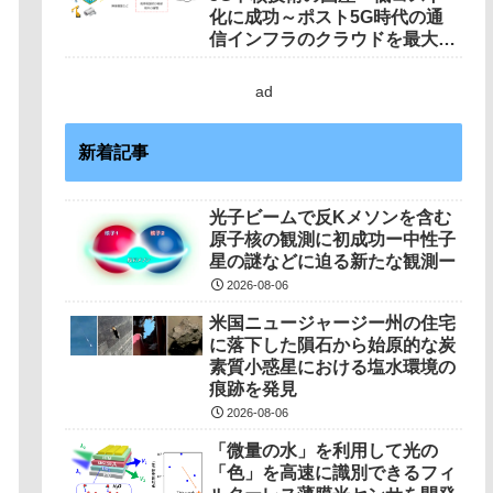
化に成功～ポスト5G時代の通
信インフラのクラウドを最大に
活用した通信網へ前進～
ad
新着記事
光子ビームで反Kメソンを含む
原子核の観測に初成功ー中性子
星の謎などに迫る新たな観測ー
2026-08-06
米国ニュージャージー州の住宅
に落下した隕石から始原的な炭
素質小惑星における塩水環境の
痕跡を発見
2026-08-06
「微量の水」を利用して光の
「色」を高速に識別できるフィ