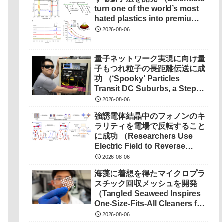
turn one of the world’s most
hated plastics into premium
lubricant）
2026-08-06
量子ネットワーク実現に向け量
子もつれ粒子の長距離伝送に成
功 （‘Spooky’ Particles
Transit DC Suburbs, a Step
Toward a Quantum
2026-08-06
Network） を選択 量子ネット
強誘電体結晶中のフォノンのキ
ワーク実現に向け量子もつれ粒
ラリティを電場で反転すること
子の長距離伝送に成功
に成功 （Researchers Use
（‘Spooky’ Particles Transit
Electric Field to Reverse
DC Suburbs, a Step Toward a
Phonon Chirality in
Quantum Network）
2026-08-06
Ferroelectric Crystal）
海藻に着想を得たマイクロプラ
スチック回収メッシュを開発
（Tangled Seaweed Inspires
One-Size-Fits-All Cleaners for
Ocean Microplastics）
2026-08-06