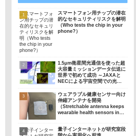
スマートフォン用チップの潜在
的なセキュリティリスクを解明
（Who tests the chip in your
phone?）
1.5μm衛星間光通信を使った超
大容量ミッションデータ伝送に
世界で初めて成功 ～JAXAと
NECによる宇宙空間での光通
信の取り組み～
ウェアラブル健康センサー向け
伸縮アンテナを開発
（Stretchable antenna keeps
wearable health sensors in
tune with human health）
量子インターネットが研究室段
階から実用化へ前進