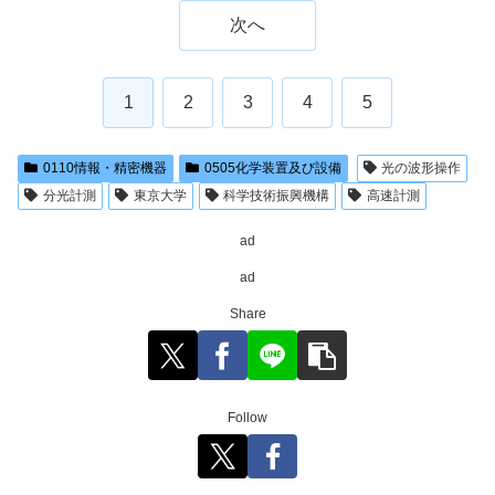
次へ
1
2
3
4
5
0110情報・精密機器
0505化学装置及び設備
光の波形操作
分光計測
東京大学
科学技術振興機構
高速計測
ad
ad
Share
Follow