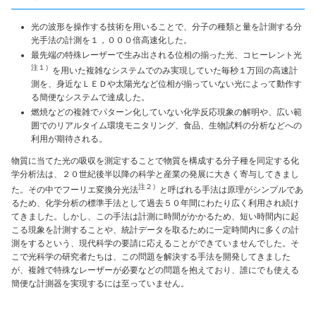
光の波形を操作する技術を用いることで、分子の種類と量を計測する分
光手法の計測を１，０００倍高速化した。
最先端の特殊レーザーで生み出される位相の揃った光、コヒーレント光
注１）
を用いた複雑なシステムでのみ実現していた毎秒１万回の高速計
測を、身近なＬＥＤや太陽光など位相が揃っていない光によって動作す
る簡便なシステムで達成した。
燃焼などの複雑でパターン化していない化学反応現象の解明や、広い範
囲でのリアルタイム環境モニタリング、食品、生物試料の分析などへの
利用が期待される。
物質に当てた光の吸収を測定することで物質を構成する分子種を同定する化
学分析法は、２０世紀後半以降の科学と産業の発展に大きく寄与してきまし
注２）
た。その中でフーリエ変換分光法
と呼ばれる手法は原理がシンプルであ
るため、化学分析の標準手法として過去５０年間にわたり広く利用され続け
てきました。しかし、この手法は計測に時間がかかるため、短い時間内に起
こる現象を計測することや、統計データを取るために一定時間内に多くの計
測をするという、現代科学の要請に応えることができていませんでした。そ
こで光科学の研究者たちは、この問題を解決する手法を開発してきました
が、複雑で特殊なレーザーが必要などの問題を抱えており、誰にでも使える
簡便な計測器を実現するには至っていません。