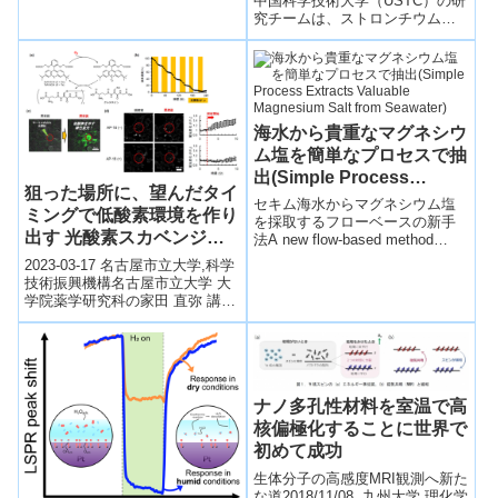
中国科学技術大学（USTC）の研
究チームは、ストロンチウム光
Years)
格子時計を開発し、安定度と不
確かさの双方で10⁻¹⁹レベル...
海水から貴重なマグネシウ
ム塩を簡単なプロセスで抽
出(Simple Process
狙った場所に、望んだタイ
Extracts Valuable
セキム海水からマグネシウム塩
ミングで低酸素環境を作り
Magnesium Salt from
を採取するフローベースの新手
出す 光酸素スカベンジャ
法A new flow-based method
Seawater)
harvests a magnesium salt f...
ーを開発
2023-03-17 名古屋市立大学,科学
技術振興機構名古屋市立大学 大
学院薬学研究科の家田 直弥 講
師、中川 秀彦 教授、同 大学院
医学研究科の澤田 雅人 講...
ナノ多孔性材料を室温で高
核偏極化することに世界で
初めて成功
生体分子の高感度MRI観測へ新た
な道2018/11/08 九州大学,理化学