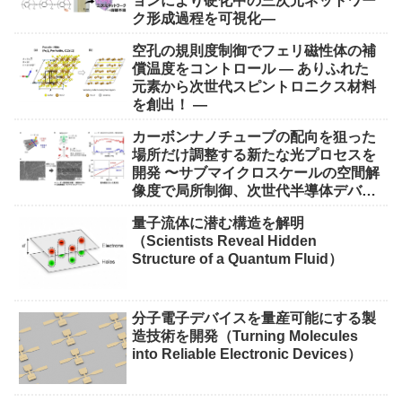
ョンにより硬化中の三次元ネットワー
ク形成過程を可視化―
空孔の規則度制御でフェリ磁性体の補
償温度をコントロール ― ありふれた
元素から次世代スピントロニクス材料
を創出！ ―
カーボンナノチューブの配向を狙った
場所だけ調整する新たな光プロセスを
開発 〜サブマイクロスケールの空間解
像度で局所制御、次世代半導体デバイ
ス実現に期待〜
量子流体に潜む構造を解明
（Scientists Reveal Hidden
Structure of a Quantum Fluid）
分子電子デバイスを量産可能にする製
造技術を開発（Turning Molecules
into Reliable Electronic Devices）