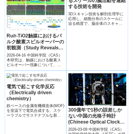
るスケールの脳活動を連結
する技術を開発
3Dスキャン技術を解剖生理学に
応用し、細胞分布のスケールに
迫る精度で、脳全体のスキャン
画像を重ね合わせられることを
実証した。
Ru/r-TiO2触媒におけるバ
ルク酸素スピルオーバーの
初観測（Study Reveals
First-Ever Observation of
2026-04-16 中国科学院（CAS）
Bulk Oxygen Spillover in
本研究は、触媒における酸素ス
ピルオーバー現象について、従
Ru/r-TiO2 Catalysts）
来の表面限定モデルを覆し、触
媒内部（バルク）での発生を初
めて実...
電気で起こす化学反応
（Electrically driven
chemistry）
鉄ベースの金属有機構造体(MOF)
300億年で1秒の誤差しか
を室温下で電気合成する、スケ
ーラブルでサステナブルな新技
ない中国の光格子時計
術を開発。
(Chinese Optical Clock
Accurate to within 1
2026-03-09 中国科学院（CAS）
Second over 30 bln