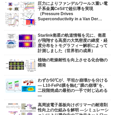
圧力によりファンデルワールス重い電
子系金属CeSiIで超伝導を実現
（Pressure Drives
Superconductivity in a Van Der
Waals Heavy-Fermion Metal CeSiI）
Starlink衛星の軌道情報を元に、衛星
が飛翔する高度の大気密度の緯度・経
度分布をトモグラフィー解析によって
計測しました（世界初の成果）
植物の乾燥耐性を向上させる化合物の
開発
わずか50℃が、平坦か崩壊かを分ける
― L10-FePd膜を蝕む”膜の崩壊”を、
二段階焼成の最初の一手で封じ込める
―
高周波電子基板向けポリマーの耐溶剤
性向上の仕組みを解明 ―シミュレーシ