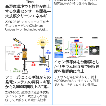
研究所原子が持つ微小な磁石で
高湿度環境でも性能が向上
ある核スピンの振る舞いを電磁
波の吸収・放出から観測する
する水素センサーを開発―
こ...
大規模クリーンエネルギー
の安全性向上へ
2026-02-05 チャルマース工科大
（Humidity-resistant
学スウェーデンのChalmers
University of Technologyの研究
hydrogen sensor can
チームは、湿度環境下でも高い
improve safety in large-
性能...
scale clean energy）
イオン伝導体を分離膜とし
たリチウム回収法で回収速
度を飛躍的に向上
フロー式によるギ酸からの
リチウムを含む溶液から、従来
の200倍の速さでリチウムを回収
発電システムの開発～ギ酸
できる、リチウムイオン吸着性
から2,000時間以上の“連
を持つイオン伝導体の開発に成
続”水素製造運転を実証～
功した。
2023-10-20 産業技術総合研究所
ポイント フロー式によって“連
続”してギ酸から水素に高効率で
変換する技術を開発 ギ酸から得