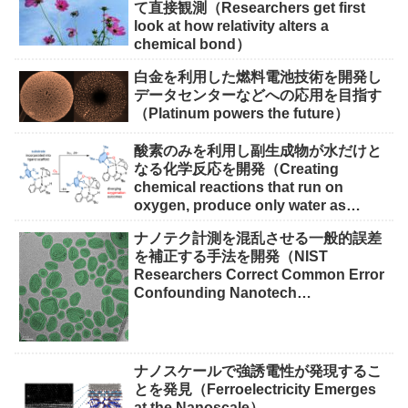
て直接観測（Researchers get first
look at how relativity alters a
chemical bond）
白金を利用した燃料電池技術を開発し
データセンターなどへの応用を目指す
（Platinum powers the future）
酸素のみを利用し副生成物が水だけと
なる化学反応を開発（Creating
chemical reactions that run on
oxygen, produce only water as
waste）
ナノテク計測を混乱させる一般的誤差
を補正する手法を開発（NIST
Researchers Correct Common Error
Confounding Nanotech
Measurements）
ナノスケールで強誘電性が発現するこ
とを発見（Ferroelectricity Emerges
at the Nanoscale）