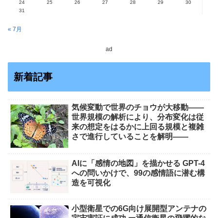
24
25
26
27
28
29
30
31
« 7月
ad
新着記事
気候変動で世界のチョウが大移動――
世界規模の解析により、分布変化は従
来の想定をはるかに上回る規模と複雑
さで進行していることを解明――
AIに「感情の地図」を描かせる GPT-4
への問いかけで、99の感情語に潜む構
造を可視化
小型衛星での6G向け展開型アンテナの