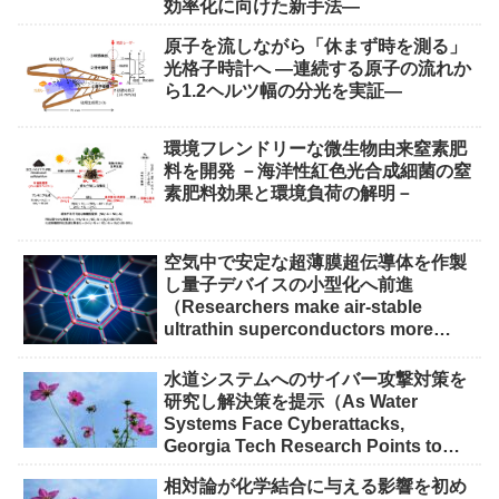
効率化に向けた新手法―
原子を流しながら「休まず時を測る」
光格子時計へ ―連続する原子の流れか
ら1.2ヘルツ幅の分光を実証―
環境フレンドリーな微生物由来窒素肥
料を開発 －海洋性紅色光合成細菌の窒
素肥料効果と環境負荷の解明－
空気中で安定な超薄膜超伝導体を作製
し量子デバイスの小型化へ前進
（Researchers make air-stable
ultrathin superconductors more
scalable for quantum devices）
水道システムへのサイバー攻撃対策を
研究し解決策を提示（As Water
Systems Face Cyberattacks,
Georgia Tech Research Points to
Solutions）
相対論が化学結合に与える影響を初め