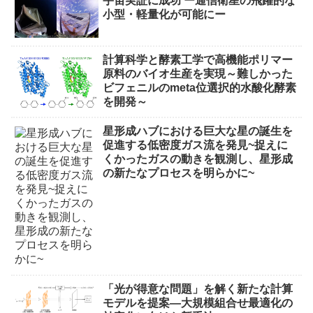
宇宙実証に成功 ー通信衛星の飛躍的な
小型・軽量化が可能にー
計算科学と酵素工学で高機能ポリマー
原料のバイオ生産を実現～難しかった
ビフェニルのmeta位選択的水酸化酵素
を開発～
星形成ハブにおける巨大な星の誕生を
促進する低密度ガス流を発見~捉えに
くかったガスの動きを観測し、星形成
の新たなプロセスを明らかに~
「光が得意な問題」を解く新たな計算
モデルを提案―大規模組合せ最適化の