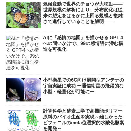
気候変動で世界のチョウが大移動――
世界規模の解析により、分布変化は従
来の想定をはるかに上回る規模と複雑
さで進行していることを解明――
AIに「感情の地図」を描かせる GPT-4
への問いかけで、99の感情語に潜む構
造を可視化
小型衛星での6G向け展開型アンテナの
宇宙実証に成功 ー通信衛星の飛躍的な
小型・軽量化が可能にー
計算科学と酵素工学で高機能ポリマー
原料のバイオ生産を実現～難しかった
ビフェニルのmeta位選択的水酸化酵素
を開発～