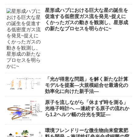
星形成ハブにおける巨大な星の誕生を
促進する低密度ガス流を発見~捉えに
くかったガスの動きを観測し、星形成
の新たなプロセスを明らかに~
「光が得意な問題」を解く新たな計算
モデルを提案―大規模組合せ最適化の
効率化に向けた新手法―
原子を流しながら「休まず時を測る」
光格子時計へ ―連続する原子の流れか
ら1.2ヘルツ幅の分光を実証―
環境フレンドリーな微生物由来窒素肥
料を開発 －海洋性紅色光合成細菌の窒