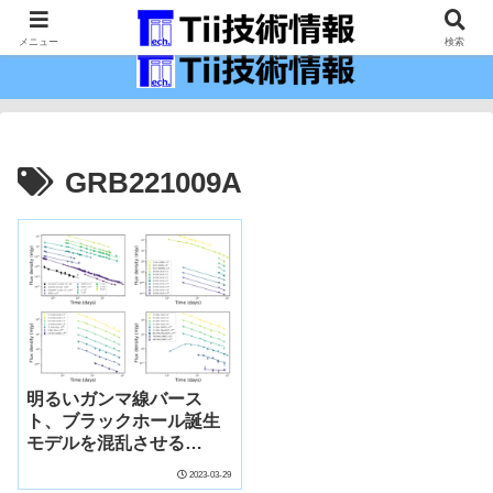
最新の科学技術の情報インフラ。
メニュー
検索
GRB221009A
明るいガンマ線バース
ト、ブラックホール誕生
モデルを混乱させる
(Bright gamma ray burst
2023-03-29
confounds models of