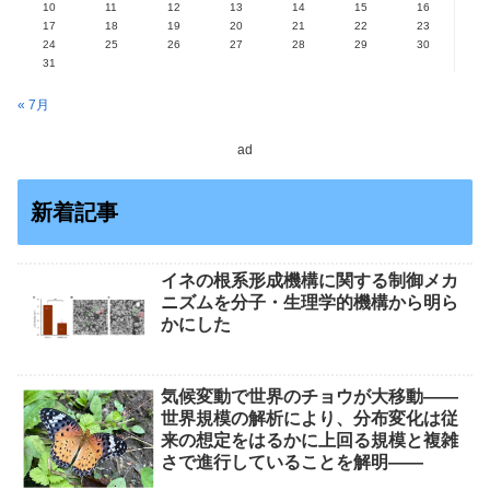
10
11
12
13
14
15
16
17
18
19
20
21
22
23
24
25
26
27
28
29
30
31
« 7月
ad
新着記事
イネの根系形成機構に関する制御メカ
ニズムを分子・生理学的機構から明ら
かにした
気候変動で世界のチョウが大移動――
世界規模の解析により、分布変化は従
来の想定をはるかに上回る規模と複雑
さで進行していることを解明――