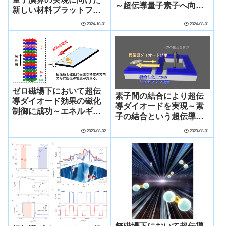
～超伝導量子素子へ向け
新しい材料プラットフォ
た重要な一歩～
ームを実現～トポロジカ
2024-10-01
2024-08-01
ル材料薄膜内に超伝導ナ
ノ構造を形成する新手法
の開発と超伝導ダイオー
ド効果の発現～
ゼロ磁場下において超伝
素子間の結合により超伝
導ダイオード効果の磁化
導ダイオードを実現～素
制御に成功～エネルギー
子の結合という超伝導機
非散逸な不揮発性デバイ
能性の新しい開拓原理～
スへの応用に期待～
2023-08-02
2023-08-01