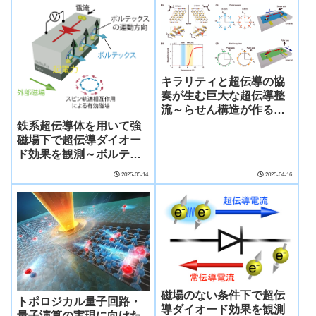
Symmetric
来の超伝導量子デバイ
Superconducting Diode
ス・量子回路の実現に道
Effect)
―
キラリティと超伝導の協
奏が生む巨大な超伝導整
流～らせん構造が作るス
ピン三重項クーパー対～
鉄系超伝導体を用いて強
磁場下で超伝導ダイオー
ド効果を観測～ボルテッ
クスに由来する整流効果
2025-05-14
2025-04-16
の仕組みを解明～
磁場のない条件下で超伝
トポロジカル量子回路・
導ダイオード効果を観測
量子演算の実現に向けた