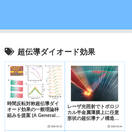
超伝導ダイオード効果
時間反転対称超伝導ダイ
レーザ光照射でトポロジ
オード効果の一般理論枠
カル半金属薄膜上に任意
組みを提案 (A General
形状の超伝導ナノ構造を
Framework Proposed
作製、無磁場で超伝導ダ
for Time-reversal
2026-06-15
2026-03-04
イオード効果を実証 ―将