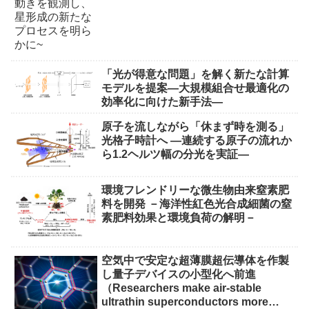
「光が得意な問題」を解く新たな計算
モデルを提案―大規模組合せ最適化の
効率化に向けた新手法―
原子を流しながら「休まず時を測る」
光格子時計へ ―連続する原子の流れか
ら1.2ヘルツ幅の分光を実証―
環境フレンドリーな微生物由来窒素肥
料を開発 －海洋性紅色光合成細菌の窒
素肥料効果と環境負荷の解明－
空気中で安定な超薄膜超伝導体を作製
し量子デバイスの小型化へ前進
（Researchers make air-stable
ultrathin superconductors more