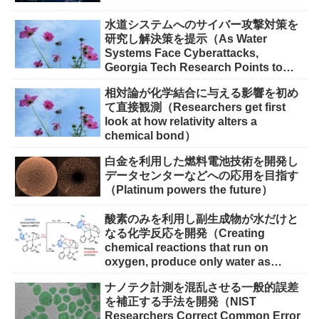
scalable for quantum devices）
水道システムへのサイバー攻撃対策を
研究し解決策を提示（As Water
Systems Face Cyberattacks,
Georgia Tech Research Points to
Solutions）
相対論が化学結合に与える影響を初め
て直接観測（Researchers get first
look at how relativity alters a
chemical bond）
白金を利用した燃料電池技術を開発し
データセンターなどへの応用を目指す
（Platinum powers the future）
酸素のみを利用し副生成物が水だけと
なる化学反応を開発（Creating
chemical reactions that run on
oxygen, produce only water as
waste）
ナノテク計測を混乱させる一般的誤差
を補正する手法を開発（NIST
Researchers Correct Common Error