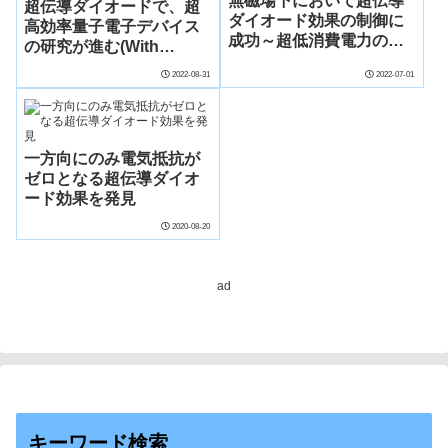
無磁場下において超伝導
超伝導ダイオードで、超
ダイオード効果の制御に
高効率量子電子デバイス
成功～超低消費電力の不
の研究が進む(With
揮発性メモリなどの実現
superconducting
2022-08-31
2022-07-01
に期待～
diodes, scholars
advance work toward
ultra-efficient quantum
electronic devices)
一方向にのみ電気抵抗が
ゼロとなる超伝導ダイオ
ード効果を発見
2020-08-20
ad
キーワード検索