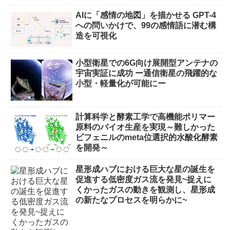
AIに「感情の地図」を描かせる GPT-4
への問いかけで、99の感情語に潜む構
造を可視化
小型衛星での6G向け展開型アンテナの
宇宙実証に成功 ー通信衛星の飛躍的な
小型・軽量化が可能にー
計算科学と酵素工学で高機能ポリマー
原料のバイオ生産を実現～難しかった
ビフェニルのmeta位選択的水酸化酵素
を開発～
星形成ハブにおける巨大な星の誕生を
促進する低密度ガス流を発見~捉えに
くかったガスの動きを観測し、星形成
の新たなプロセスを明らかに~