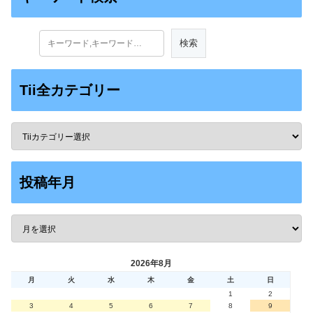
Tii全カテゴリー
投稿年月
2026年8月
月
火
水
木
金
土
日
1
2
3
4
5
6
7
8
9