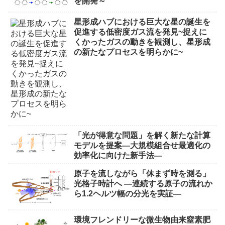
を開発～
星形成ハブにおける巨大な星の誕生を
促進する低密度ガス流を発見~捉えに
くかったガスの動きを観測し、星形成
の新たなプロセスを明らかに~
「光が得意な問題」を解く新たな計算
モデルを提案―大規模組合せ最適化の
効率化に向けた新手法―
原子を流しながら「休まず時を測る」
光格子時計へ ―連続する原子の流れか
ら1.2ヘルツ幅の分光を実証―
環境フレンドリーな微生物由来窒素肥