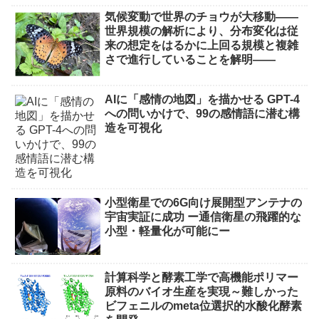
気候変動で世界のチョウが大移動――
世界規模の解析により、分布変化は従
来の想定をはるかに上回る規模と複雑
さで進行していることを解明――
AIに「感情の地図」を描かせる GPT-4
への問いかけで、99の感情語に潜む構
造を可視化
小型衛星での6G向け展開型アンテナの
宇宙実証に成功 ー通信衛星の飛躍的な
小型・軽量化が可能にー
計算科学と酵素工学で高機能ポリマー
原料のバイオ生産を実現～難しかった
ビフェニルのmeta位選択的水酸化酵素