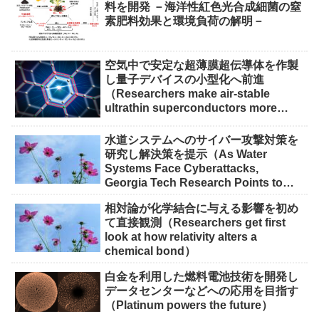
料を開発 －海洋性紅色光合成細菌の窒
素肥料効果と環境負荷の解明－
空気中で安定な超薄膜超伝導体を作製
し量子デバイスの小型化へ前進
（Researchers make air-stable
ultrathin superconductors more
scalable for quantum devices）
水道システムへのサイバー攻撃対策を
研究し解決策を提示（As Water
Systems Face Cyberattacks,
Georgia Tech Research Points to
Solutions）
相対論が化学結合に与える影響を初め
て直接観測（Researchers get first
look at how relativity alters a
chemical bond）
白金を利用した燃料電池技術を開発し
データセンターなどへの応用を目指す
（Platinum powers the future）