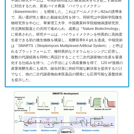
中国の研究チームは、年間約800億元の農業損失を引き起こす線虫病
に対抗するため、新規バイオ農薬「バイウェイメクチン
（Baiweimectin）」を開発した。これはアベルメクチンB2aの誘導体
で、高い選択性と優れた殺線虫活性を持つ。同研究は中国科学院微生
物研究所を中心に、華東理工大学、中国農業科学院植物保護研究所、
河北興柏製薬との共同で進められ、成果は『Nature Biotechnology』
に発表された。研究チームは、バイウェイメクチンを特異的に高純度
生産できる初の微生物株を構築し、発酵収率8.4 g/Lを達成。中核技術
は「SMARTS（Streptomyces Multiplexed Artificial System）」と呼ば
れるプラットフォームで、種特異的なクオラムセンシングに応答し、
複数の代謝経路を同時に再設計することで二次代謝産物の生産を最適
化する仕組みを持つ。この手法により高収量株を得て、120 m³規模の
産業発酵生産にも成功。線虫対策に持続可能な解決策を提供するだけ
でなく、他の二次代謝産物由来医薬品の開発にも応用可能な基盤技術
を提示した。