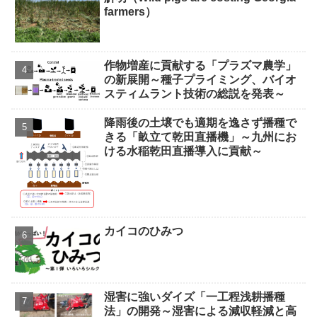
farmers）
作物増産に貢献する「プラズマ農学」
の新展開～種子プライミング、バイオ
スティムラント技術の総説を発表～
降雨後の土壌でも適期を逸さず播種で
きる「畝立て乾田直播機」～九州にお
ける水稲乾田直播導入に貢献～
カイコのひみつ
湿害に強いダイズ「一工程浅耕播種
法」の開発～湿害による減収軽減と高