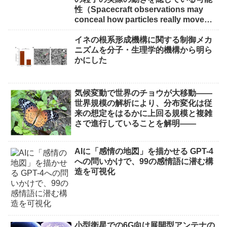
性（Spacecraft observations may
conceal how particles really move
through near-Earth space）
イネの根系形成機構に関する制御メカ
ニズムを分子・生理学的機構から明ら
かにした
気候変動で世界のチョウが大移動――
世界規模の解析により、分布変化は従
来の想定をはるかに上回る規模と複雑
さで進行していることを解明――
AIに「感情の地図」を描かせる GPT-4
への問いかけで、99の感情語に潜む構
造を可視化
小型衛星での6G向け展開型アンテナの