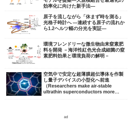
モデルを提案―大規模組合せ最適化の
効率化に向けた新手法―
原子を流しながら「休まず時を測る」
光格子時計へ ―連続する原子の流れか
ら1.2ヘルツ幅の分光を実証―
環境フレンドリーな微生物由来窒素肥
料を開発 －海洋性紅色光合成細菌の窒
素肥料効果と環境負荷の解明－
空気中で安定な超薄膜超伝導体を作製
し量子デバイスの小型化へ前進
（Researchers make air-stable
ultrathin superconductors more
scalable for quantum devices）
ad