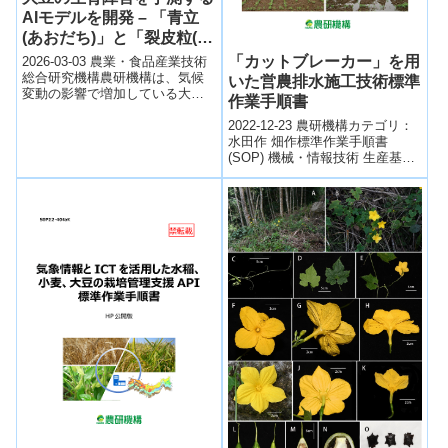
AIモデルを開発 – 「青立
(あおだち)」と「裂皮粒(れ
っぴりゅう)」の発生リス
「カットブレーカー」を用
2026-03-03 農業・食品産業技術
クを予測 –
総合研究機構農研機構は、気候
いた営農排水施工技術標準
変動の影響で増加している大豆
作業手順書
の生育障害「青立ち」と「裂皮
2022-12-23 農研機構カテゴリ：
粒」の発生リスクを予測するAI
水田作 畑作標準作業手順書
モデル...
(SOP) 機械・情報技術 生産基
盤・防災タイトル：「カットブ
レーカー」を用いた営農排水施
工技...