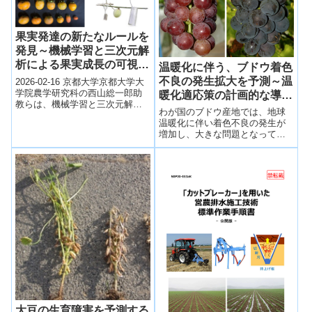
果実発達の新たなルールを
発見～機械学習と三次元解
析による果実成長の可視化
温暖化に伴う、ブドウ着色
～
不良の発生拡大を予測～温
2026-02-16 京都大学京都大学大
学院農学研究科の西山総一郎助
暖化適応策の計画的な導入
教らは、機械学習と三次元解析
に貢献～
わが国のブドウ産地では、地球
を用いて果実発達の共通ルール
温暖化に伴い着色不良の発生が
を解明した。カキ果実の表面に
増加し、大きな問題となってお
指標点を...
り、将来、地球温暖化が進んだ
場合の着色不良発生地域を予測
し、詳細なマップで示した。
大豆の生育障害を予測する