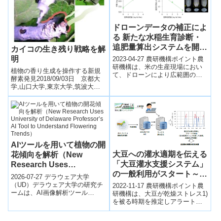
ドローンデータの補正によ
る 新たな水稲生育診断・
追肥量算出システムを開発
カイコの生き残り戦略を解
～簡易かつ精確な生育診断
明
2023-04-27 農研機構ポイント農
で米の収量等の安定化に貢
研機構は、米の生産現場におい
植物の香り生成を操作する新規
て、ドローンにより広範囲の上
献～
酵素発見2018/09/03日 京都大
空から得たデータを、数か所の
学,山口大学,東京大学,筑波大学
地上で得たデータで補正するこ
高林純示 生態学研究センター教
とで簡易...
授らは、山口大学、東京大学、
筑波...
AIツールを用いて植物の開
大豆への灌水適期を伝える
花傾向を解析（New
「大豆灌水支援システム」
Research Uses
の一般利用がスタート～国
University of Delaware
2026-07-27 デラウェア大学
産大豆の安定多収に資する
Professor’s AI Tool to
（UD）デラウェア大学の研究チ
2022-11-17 農研機構ポイント農
ームは、AI画像解析ツール
乾燥害対策向けWebシス
研機構は、大豆が乾燥ストレス1)
Understand Flowering
「FLORIST（Flowering Labeler
を被る時期を推定しアラートを
テム～
Trends）
for Ope...
発出するWebシステム、「大豆
灌水2)支援システム」を開発し...