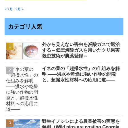
« 7月
9月 »
カテゴリ人気
外から見えない害虫を炭酸ガスで退治
する～低圧炭酸ガスを用いたクリ果実
殺虫技術が農薬登録～
イネの葉の「超撥水性」の仕組みを解
明 ――洪水や乾燥に強い作物の開発
と、超撥水性材料への応用に道――
野生イノシシによる農業被害の実態を
解明（Wild pigs are costing Georgia