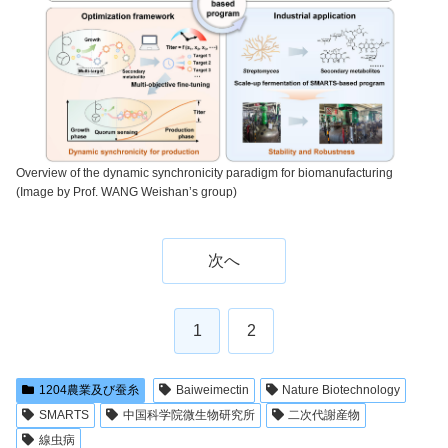
Overview of the dynamic synchronicity paradigm for biomanufacturing
(Image by Prof. WANG Weishan’s group)
次へ
1
2
1204農業及び蚕糸
Baiweimectin
Nature Biotechnology
SMARTS
中国科学院微生物研究所
二次代謝産物
線虫病