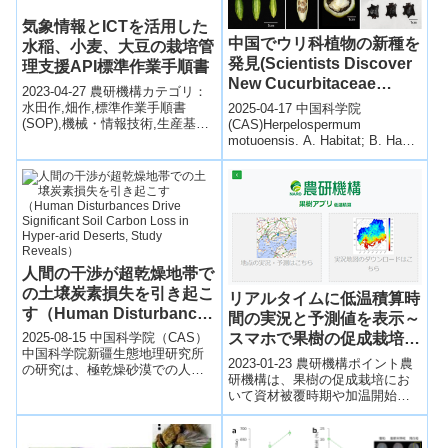
気象情報とICTを活用した
中国でウリ科植物の新種を
水稲、小麦、大豆の栽培管
発見(Scientists Discover
理支援API標準作業手順書
New Cucurbitaceae
2023-04-27 農研機構カテゴリ：
Species
水田作,畑作,標準作業手順書
2025-04-17 中国科学院
Herpetospermum
(SOP),機械・情報技術,生産基
(CAS)Herpelospermum
盤・防災,気象・環境,病害虫・鳥
motuoensis. A. Habitat; B. Habit;
motuoensis in China)
獣害,みどりの食料戦略 タ...
C. Tendril...
人間の干渉が超乾燥地帯で
の土壌炭素損失を引き起こ
リアルタイムに低温積算時
す（Human Disturbances
間の実況と予測値を表示～
Drive Significant Soil
2025-08-15 中国科学院（CAS）
スマホで果樹の促成栽培管
Carbon Loss in Hyper-
中国科学院新疆生態地理研究所
理を支援～
2023-01-23 農研機構ポイント農
の研究は、極乾燥砂漠での人為
arid Deserts, Study
研機構は、果樹の促成栽培にお
的攪乱が土壌有機炭素（SOC）
Reveals）
いて資材被覆時期や加温開始時
の深刻な減少を招くことを明ら
期の判断などの栽培管理を支援
かに...
できる「果樹の低温積算時間表
示システ...