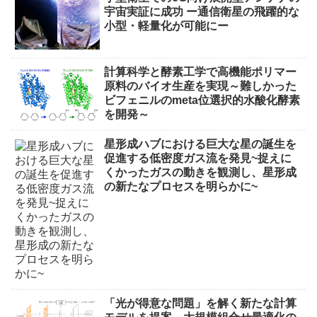
宇宙実証に成功 ー通信衛星の飛躍的な
小型・軽量化が可能にー
計算科学と酵素工学で高機能ポリマー
原料のバイオ生産を実現～難しかった
ビフェニルのmeta位選択的水酸化酵素
を開発～
星形成ハブにおける巨大な星の誕生を
促進する低密度ガス流を発見~捉えに
くかったガスの動きを観測し、星形成
の新たなプロセスを明らかに~
「光が得意な問題」を解く新たな計算