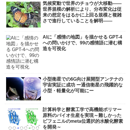
気候変動で世界のチョウが大移動――
世界規模の解析により、分布変化は従
来の想定をはるかに上回る規模と複雑
さで進行していることを解明――
AIに「感情の地図」を描かせる GPT-4
への問いかけで、99の感情語に潜む構
造を可視化
小型衛星での6G向け展開型アンテナの
宇宙実証に成功 ー通信衛星の飛躍的な
小型・軽量化が可能にー
計算科学と酵素工学で高機能ポリマー
原料のバイオ生産を実現～難しかった
ビフェニルのmeta位選択的水酸化酵素
を開発～