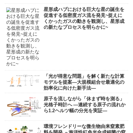
星形成ハブにおける巨大な星の誕生を
促進する低密度ガス流を発見~捉えに
くかったガスの動きを観測し、星形成
の新たなプロセスを明らかに~
「光が得意な問題」を解く新たな計算
モデルを提案―大規模組合せ最適化の
効率化に向けた新手法―
原子を流しながら「休まず時を測る」
光格子時計へ ―連続する原子の流れか
ら1.2ヘルツ幅の分光を実証―
環境フレンドリーな微生物由来窒素肥
料を開発 －海洋性紅色光合成細菌の窒