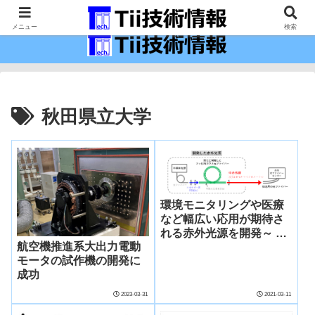
最新の科学技術の情報インフラ。
メニュー
検索
秋田県立大学
環境モニタリングや医療
など幅広い応用が期待さ
れる赤外光源を開発～ 高
航空機推進系大出力電動
速・高精度な成分分析に
モータの試作機の開発に
利用可能～
成功
2023-03-31
2021-03-11