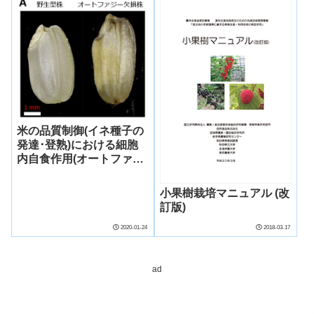
米の品質制御(イネ種子の
発達･登熟)における細胞
内自食作用(オートファジ
ー)の役割を発見
小果樹栽培マニュアル (改
訂版)
2020-01-24
2018-03-17
ad