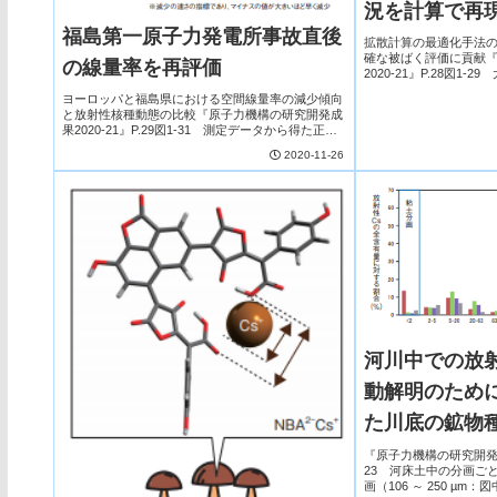
況を計算で再
福島第一原子力発電所事故直後
拡散計算の最適化手法
確な被ばく評価に貢献
の線量率を再評価
2020-21』P.28図1
の概念図少しずつ異な
ヨーロッパと福島県における空間線量率の減少傾向
するアンサンブル気象計算
と放射性核種動態の比較『原子力機構の研究開発成
果2020-21』P.29図1-31 測定データから得た正規
化線量率の減少曲線と、放射性崩壊に基づく正規化
2020-11-26
線量率の計算結果測定データから得た減少曲線...
河川中での放
動解明のため
た川底の鉱物
ムの関係～
『原子力機構の研究開発成果2
23 河床土中の分画ごと
画（106 ～ 250 µm：