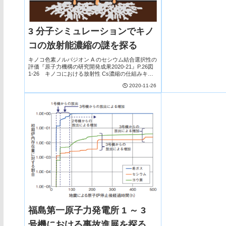
割合が他の分画より大
た、一般的に吸着するとさ
3 分子シミュレーションでキノ
コの放射能濃縮の謎を探る
キノコ色素ノルバジオン A のセシウム結合選択性の
評価『原子力機構の研究開発成果2020-21』P.26図
1-26 キノコにおける放射性 Cs濃縮の仕組みキノ
コの傘部分に含まれる茶色い色素ノルバジオン A は
2020-11-26
Cs+ と結合します。ノルバジオ...
福島第一原子力発電所 1 ～ 3
号機における事故進展を探る