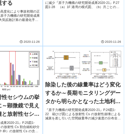
現する
に減少『原子力機構の研究開発成果2020-21』P.27
図1-28 （a）1F 港湾の模式図、（b）月ごとの
137Cs 流出推定量時系列変化及び（c）1F 港湾を中
の高度化により事故初期の正
心とした東西...
『原子力機構の研究開発成果
-29 大気拡散計算の最適化手法
る多数ケースの気象場を作成
と、拡散計算結果と...
2020-11-26
2020-11-26
除染した後の線量率はどう変化
するか～長期モニタリングデー
射性セシウムの挙
タから明らかとなった土地利用
に～顕微鏡で見え
形態の影響～
『原子力機構の研究開発成果2020-21』P.24図1-
種と放射性セシウ
22 箱ひげ図による放射性 Cs の放射性崩壊による
減衰を差し引いた空間線量率の減少速度の分布全て
の地点の空間線量率は、放射性 Cs の放射性崩壊に
020-21』P.25図1-
よる減衰以上に減少しました。この減少...
の放射性 Cs 割合細粒砂分
図中 枠）の放射性 Cs の含有