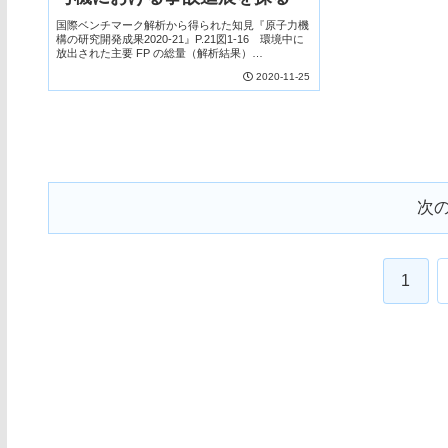
国際ベンチマーク解析から得られた知見『原子力機
構の研究開発成果2020-21』P.21図1-16 環境中に
放出された主要 FP の総量（解析結果）
THALES2/KICHE コードによる解析では、水相中に
2020-11-25
おけるヨウ素の化学反応を考慮していま...
次
1