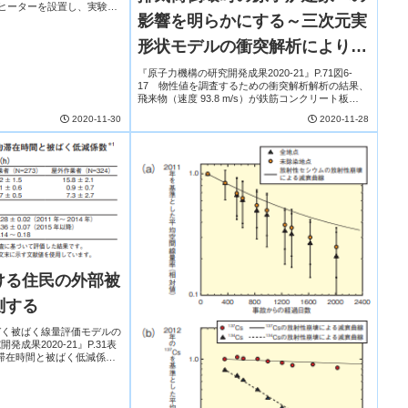
ヒーターを設置し、実験装
影響を明らかにする～三次元実
された温度計にて既往研究＊
測...
形状モデルの衝突解析により健
全性を確認～
『原子力機構の研究開発成果2020-21』P.71図6-
17 物性値を調査するための衝突解析解析の結果、
飛来物（速度 93.8 m/s）が鉄筋コンクリート板
（厚さ 40 cm）を貫通し、従来の評価を再現してい
2020-11-30
2020-11-28
ます。本解析に用いた物性値は経...
ける住民の外部被
測する
づく被ばく線量評価モデルの
成果2020-21』P.31表
均滞在時間と被ばく低減係数
る家屋周辺の線源分布の変化
屋から遠方の線...