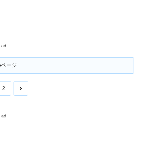
ad
のページ
次
2
へ
ad