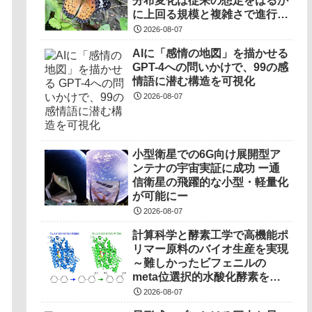
分布変化は従来の想定をはるか
に上回る規模と複雑さで進行し
ていることを解明――
2026-08-07
AIに「感情の地図」を描かせる
GPT-4への問いかけで、99の感
情語に潜む構造を可視化
2026-08-07
小型衛星での6G向け展開型ア
ンテナの宇宙実証に成功 ー通
信衛星の飛躍的な小型・軽量化
が可能にー
2026-08-07
計算科学と酵素工学で高機能ポ
リマー原料のバイオ生産を実現
～難しかったビフェニルの
meta位選択的水酸化酵素を開
発～
2026-08-07