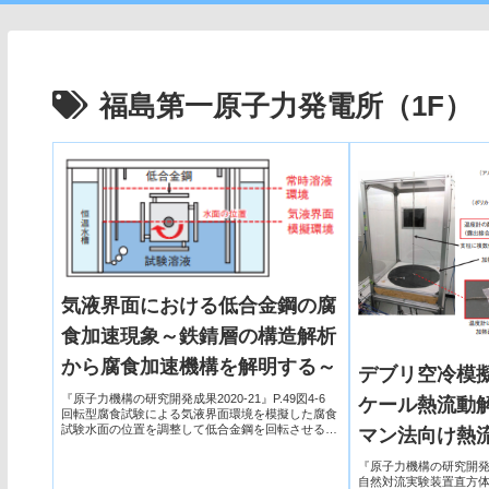
福島第一原子力発電所（1F）
気液界面における低合金鋼の腐
食加速現象～鉄錆層の構造解析
から腐食加速機構を解明する～
デブリ空冷模
『原子力機構の研究開発成果2020-21』P.49図4-6
ケール熱流動
回転型腐食試験による気液界面環境を模擬した腐食
試験水面の位置を調整して低合金鋼を回転させるこ
マン法向け熱
とで、水中と気中に交互に暴露する環境や常時溶液
にある環境を模擬できます。図4-7 気液界...
開発～
『原子力機構の研究開発成果
自然対流実験装置直方体ケース