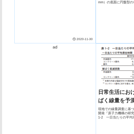
mm）の底面に円盤型の
置中心の支柱上に配置
を参考に定常状態の温度を
2020-11-30
ad
日常生活にお
ばく線量を予
現地での線量調査に基
開発『原子力機構の研究開発
1-2 一日当たりの平
＊1図1-35 除染によ
家屋の除染を行うと、①家