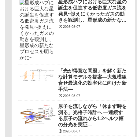
星形成ハブにおける巨大な星の
誕生を促進する低密度ガス流を
発見~捉えにくかったガスの動
きを観測し、星形成の新たなプ
ロセスを明らかに~
2026-08-07
「光が得意な問題」を解く新た
な計算モデルを提案―大規模組
合せ最適化の効率化に向けた新
手法―
2026-08-07
原子を流しながら「休まず時を
測る」光格子時計へ ―連続す
る原子の流れから1.2ヘルツ幅
の分光を実証―
2026-08-07