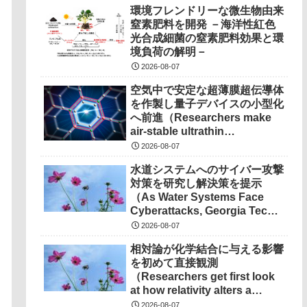
環境フレンドリーな微生物由来
窒素肥料を開発 －海洋性紅色
光合成細菌の窒素肥料効果と環
境負荷の解明－
2026-08-07
空気中で安定な超薄膜超伝導体
を作製し量子デバイスの小型化
へ前進（Researchers make
air-stable ultrathin
superconductors more
2026-08-07
scalable for quantum
水道システムへのサイバー攻撃
devices）
対策を研究し解決策を提示
（As Water Systems Face
Cyberattacks, Georgia Tech
Research Points to
2026-08-07
Solutions）
相対論が化学結合に与える影響
を初めて直接観測
（Researchers get first look
at how relativity alters a
chemical bond）
2026-08-07