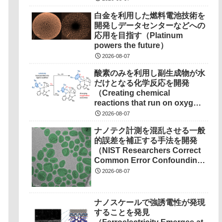
白金を利用した燃料電池技術を
開発しデータセンターなどへの
応用を目指す（Platinum
powers the future）
2026-08-07
酸素のみを利用し副生成物が水
だけとなる化学反応を開発
（Creating chemical
reactions that run on oxygen,
produce only water as
2026-08-07
waste）
ナノテク計測を混乱させる一般
的誤差を補正する手法を開発
（NIST Researchers Correct
Common Error Confounding
Nanotech Measurements）
2026-08-07
ナノスケールで強誘電性が発現
することを発見