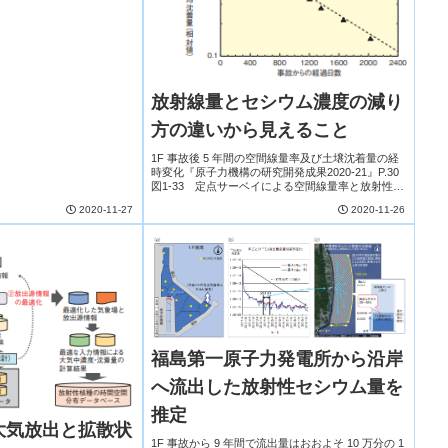
放射線量とセシウム濃度の減り
方の違いから見えること
1F 事故後 5 年間の空間線量率及び土壌沈着量の経
時変化『原子力機構の研究開発成果2020-21』P.30
図1-33 定点サーベイによる空間線量率と放射性セ
シウム土壌沈着量の経時変化（相対値）（a）自然
2020-11-27
2020-11-26
放射線の寄与を除いた空間線量率測定結...
福島第一原子力発電所から沿岸
へ流出した放射性セシウム量を
推定
大気放出と拡散状
1F 事故から 9 年間で流出量はおおよそ 10 万分の 1