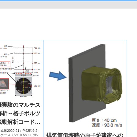
擬実験のマルチス
解析～格子ボルツ
流動解析コードの
2020-21』P.92図9-2
排気筒倒壊時の原子炉建家への
（580 × 580 × 795