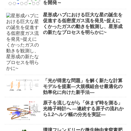
を開発～
星形成ハブにおける巨大な星の誕生を
促進する低密度ガス流を発見~捉えに
くかったガスの動きを観測し、星形成
の新たなプロセスを明らかに~
「光が得意な問題」を解く新たな計算
モデルを提案―大規模組合せ最適化の
効率化に向けた新手法―
原子を流しながら「休まず時を測る」
光格子時計へ ―連続する原子の流れか
ら1.2ヘルツ幅の分光を実証―
環境フレンドリーな微生物由来窒素肥