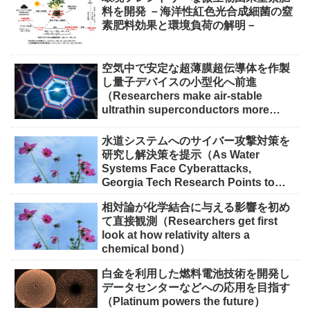
料を開発 －海洋性紅色光合成細菌の窒
素肥料効果と環境負荷の解明－
空気中で安定な超薄膜超伝導体を作製
し量子デバイスの小型化へ前進
（Researchers make air-stable
ultrathin superconductors more
scalable for quantum devices）
水道システムへのサイバー攻撃対策を
研究し解決策を提示（As Water
Systems Face Cyberattacks,
Georgia Tech Research Points to
Solutions）
相対論が化学結合に与える影響を初め
て直接観測（Researchers get first
look at how relativity alters a
chemical bond）
白金を利用した燃料電池技術を開発し
データセンターなどへの応用を目指す
（Platinum powers the future）