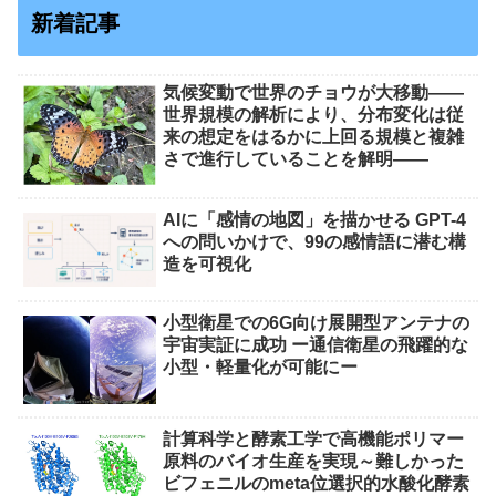
新着記事
気候変動で世界のチョウが大移動――
世界規模の解析により、分布変化は従
来の想定をはるかに上回る規模と複雑
さで進行していることを解明――
AIに「感情の地図」を描かせる GPT-4
への問いかけで、99の感情語に潜む構
造を可視化
小型衛星での6G向け展開型アンテナの
宇宙実証に成功 ー通信衛星の飛躍的な
小型・軽量化が可能にー
計算科学と酵素工学で高機能ポリマー
原料のバイオ生産を実現～難しかった
ビフェニルのmeta位選択的水酸化酵素