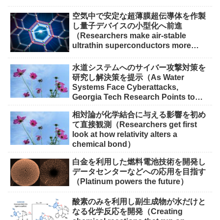
空気中で安定な超薄膜超伝導体を作製
し量子デバイスの小型化へ前進
（Researchers make air-stable
ultrathin superconductors more
scalable for quantum devices）
水道システムへのサイバー攻撃対策を
研究し解決策を提示（As Water
Systems Face Cyberattacks,
Georgia Tech Research Points to
Solutions）
相対論が化学結合に与える影響を初め
て直接観測（Researchers get first
look at how relativity alters a
chemical bond）
白金を利用した燃料電池技術を開発し
データセンターなどへの応用を目指す
（Platinum powers the future）
酸素のみを利用し副生成物が水だけと
なる化学反応を開発（Creating