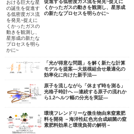
促進する低密度ガス流を発見~捉えに
くかったガスの動きを観測し、星形成
の新たなプロセスを明らかに~
「光が得意な問題」を解く新たな計算
モデルを提案―大規模組合せ最適化の
効率化に向けた新手法―
原子を流しながら「休まず時を測る」
光格子時計へ ―連続する原子の流れか
ら1.2ヘルツ幅の分光を実証―
環境フレンドリーな微生物由来窒素肥
料を開発 －海洋性紅色光合成細菌の窒
素肥料効果と環境負荷の解明－