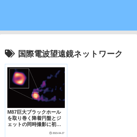
国際電波望遠鏡ネットワーク
M87巨大ブラックホール
を取り巻く降着円盤とジ
ェットの同時撮影に初め
て成功
2023-04-27