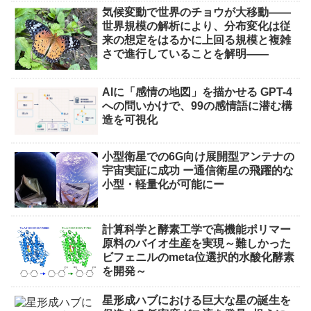
気候変動で世界のチョウが大移動――
世界規模の解析により、分布変化は従
来の想定をはるかに上回る規模と複雑
さで進行していることを解明――
AIに「感情の地図」を描かせる GPT-4
への問いかけで、99の感情語に潜む構
造を可視化
小型衛星での6G向け展開型アンテナの
宇宙実証に成功 ー通信衛星の飛躍的な
小型・軽量化が可能にー
計算科学と酵素工学で高機能ポリマー
原料のバイオ生産を実現～難しかった
ビフェニルのmeta位選択的水酸化酵素
を開発～
星形成ハブにおける巨大な星の誕生を