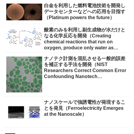
白金を利用した燃料電池技術を開発し
データセンターなどへの応用を目指す
（Platinum powers the future）
酸素のみを利用し副生成物が水だけと
なる化学反応を開発（Creating
chemical reactions that run on
oxygen, produce only water as
waste）
ナノテク計測を混乱させる一般的誤差
を補正する手法を開発（NIST
Researchers Correct Common Error
Confounding Nanotech
Measurements）
ナノスケールで強誘電性が発現するこ
とを発見（Ferroelectricity Emerges
at the Nanoscale）