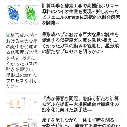
計算科学と酵素工学で高機能ポリマー
原料のバイオ生産を実現～難しかった
ビフェニルのmeta位選択的水酸化酵素
を開発～
星形成ハブにおける巨大な星の誕生を
促進する低密度ガス流を発見~捉えに
くかったガスの動きを観測し、星形成
の新たなプロセスを明らかに~
「光が得意な問題」を解く新たな計算
モデルを提案―大規模組合せ最適化の
効率化に向けた新手法―
原子を流しながら「休まず時を測る」
光格子時計へ ―連続する原子の流れか