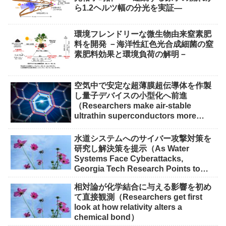
ら1.2ヘルツ幅の分光を実証―
環境フレンドリーな微生物由来窒素肥
料を開発 －海洋性紅色光合成細菌の窒
素肥料効果と環境負荷の解明－
空気中で安定な超薄膜超伝導体を作製
し量子デバイスの小型化へ前進
（Researchers make air-stable
ultrathin superconductors more
scalable for quantum devices）
水道システムへのサイバー攻撃対策を
研究し解決策を提示（As Water
Systems Face Cyberattacks,
Georgia Tech Research Points to
Solutions）
相対論が化学結合に与える影響を初め
て直接観測（Researchers get first
look at how relativity alters a
chemical bond）