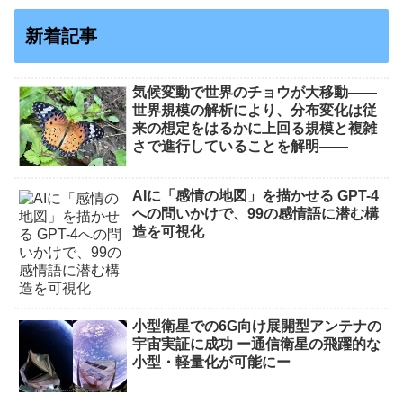
新着記事
気候変動で世界のチョウが大移動――
世界規模の解析により、分布変化は従
来の想定をはるかに上回る規模と複雑
さで進行していることを解明――
AIに「感情の地図」を描かせる GPT-4
への問いかけで、99の感情語に潜む構
造を可視化
小型衛星での6G向け展開型アンテナの
宇宙実証に成功 ー通信衛星の飛躍的な
小型・軽量化が可能にー