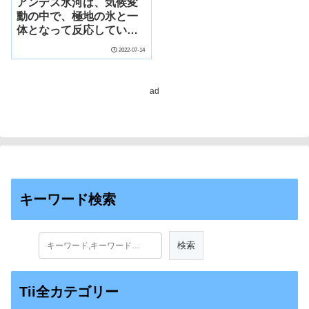
アンデス氷河は、気候変
動の中で、極地の氷と一
体となって反応してい
る。(Andean glaciers
2022-07-14
reacted in unison with
polar ice in changing
climate)
ad
キーワード検索
Tii全カテゴリー