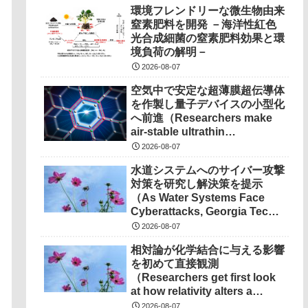
環境フレンドリーな微生物由来
窒素肥料を開発 －海洋性紅色
光合成細菌の窒素肥料効果と環
境負荷の解明－
2026-08-07
空気中で安定な超薄膜超伝導体
を作製し量子デバイスの小型化
へ前進（Researchers make
air-stable ultrathin
superconductors more
2026-08-07
scalable for quantum
水道システムへのサイバー攻撃
devices）
対策を研究し解決策を提示
（As Water Systems Face
Cyberattacks, Georgia Tech
Research Points to
2026-08-07
Solutions）
相対論が化学結合に与える影響
を初めて直接観測
（Researchers get first look
at how relativity alters a
chemical bond）
2026-08-07