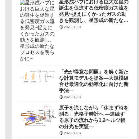
星形成ハブにおける巨大な星の
誕生を促進する低密度ガス流を
発見~捉えにくかったガスの動
きを観測し、星形成の新たなプ
ロセスを明らかに~
2026-08-07
「光が得意な問題」を解く新た
な計算モデルを提案―大規模組
合せ最適化の効率化に向けた新
手法―
2026-08-07
原子を流しながら「休まず時を
測る」光格子時計へ ―連続す
る原子の流れから1.2ヘルツ幅
の分光を実証―
2026-08-07