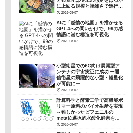
分布変化は従来の想定をはるか
に上回る規模と複雑さで進行し
ていることを解明――
2026-08-07
AIに「感情の地図」を描かせる
GPT-4への問いかけで、99の感
情語に潜む構造を可視化
2026-08-07
小型衛星での6G向け展開型ア
ンテナの宇宙実証に成功 ー通
信衛星の飛躍的な小型・軽量化
が可能にー
2026-08-07
計算科学と酵素工学で高機能ポ
リマー原料のバイオ生産を実現
～難しかったビフェニルの
meta位選択的水酸化酵素を開
発～
2026-08-07