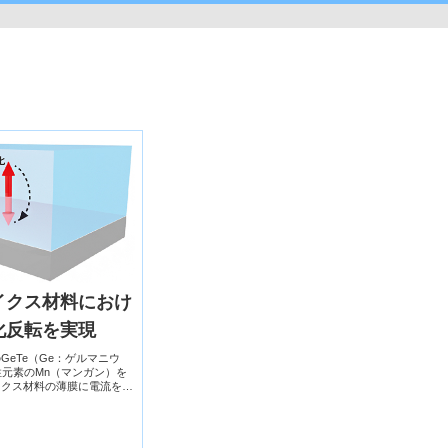
イクス材料におけ
化反転を実現
eTe（Ge：ゲルマニウ
性元素のMn（マンガン）を
イクス材料の薄膜に電流を流
エデルシュタイン効果によ
象を観測した。