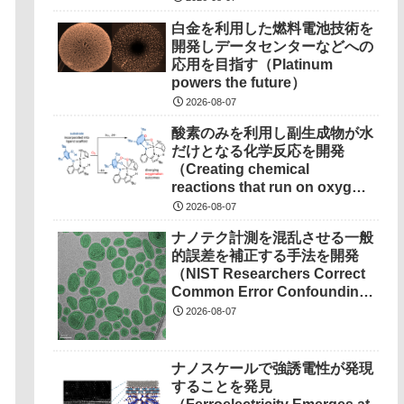
白金を利用した燃料電池技術を
開発しデータセンターなどへの
応用を目指す（Platinum
powers the future）
2026-08-07
酸素のみを利用し副生成物が水
だけとなる化学反応を開発
（Creating chemical
reactions that run on oxygen,
produce only water as
2026-08-07
waste）
ナノテク計測を混乱させる一般
的誤差を補正する手法を開発
（NIST Researchers Correct
Common Error Confounding
Nanotech Measurements）
2026-08-07
ナノスケールで強誘電性が発現
することを発見