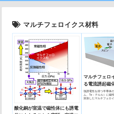
マルチフェロイクス材料
マルチフェロ
る電流誘起磁
強誘電性を持つ半導体のG
ム、Te：テルル）に磁
添加したマルチフェロ
すことで、ラシュバ・
り、磁化が反転する現
酸化銅が室温で磁性体にも誘電