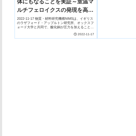
体にもなることを実証～室温マ
ルチフェロイクスの発現を高圧
力下中性子回折により初めて確
2022-11-17 物質・材料研究機構NIMSは、イギリス
のラザフォード・アップルトン研究所、オックスフ
認～
ォード大学と共同で、酸化銅が圧力を加えることに
より室温で磁性と強誘電性を併せ持つマルチフェロ
2022-11-17
イクス材料となることを実証しました。概要 ...