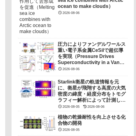
sea ice combines with Arctic
ocean to make clouds）
2026-08-06
圧力によりファンデルワールス
重い電子系金属CeSiIで超伝導
を実現（Pressure Drives
Superconductivity in a Van
Der Waals Heavy-Fermion
2026-08-06
Metal CeSiI）
Starlink衛星の軌道情報を元
に、衛星が飛翔する高度の大気
密度の緯度・経度分布をトモグ
ラフィー解析によって計測しま
した（世界初の成果）
2026-08-05
2026-08-06
植物の乾燥耐性を向上させる化
合物の開発
2026-08-05