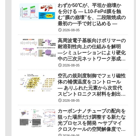
わずか50℃が、平坦か崩壊か
を分ける ― L10-FePd膜を蝕
む”膜の崩壊”を、二段階焼成の
最初の一手で封じ込める ―
2026-08-05
高周波電子基板向けポリマーの
耐溶剤性向上の仕組みを解明
―シミュレーションにより硬化
中の三次元ネットワーク形成過
程を可視化―
2026-08-05
空孔の規則度制御でフェリ磁性
体の補償温度をコントロール
― ありふれた元素から次世代
スピントロニクス材料を創出！
―
2026-08-05
カーボンナノチューブの配向を
狙った場所だけ調整する新たな
光プロセスを開発 〜サブマイ
クロスケールの空間解像度で局
所制御、次世代半導体デバイス
2026-08-05