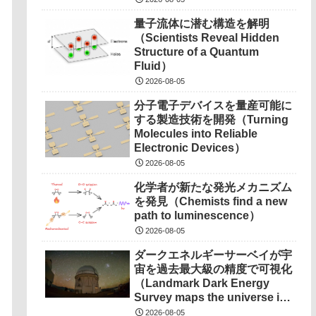
実現に期待〜
量子流体に潜む構造を解明
（Scientists Reveal Hidden
Structure of a Quantum
Fluid）
2026-08-05
分子電子デバイスを量産可能に
する製造技術を開発（Turning
Molecules into Reliable
Electronic Devices）
2026-08-05
化学者が新たな発光メカニズム
を発見（Chemists find a new
path to luminescence）
2026-08-05
ダークエネルギーサーベイが宇
宙を過去最大級の精度で可視化
（Landmark Dark Energy
Survey maps the universe in
unprecedented detail）
2026-08-05