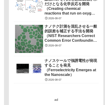
だけとなる化学反応を開発
（Creating chemical
reactions that run on oxygen,
produce only water as
2026-08-07
waste）
ナノテク計測を混乱させる一般
的誤差を補正する手法を開発
（NIST Researchers Correct
Common Error Confounding
Nanotech Measurements）
2026-08-07
ナノスケールで強誘電性が発現
することを発見
（Ferroelectricity Emerges at
the Nanoscale）
2026-08-07
ad