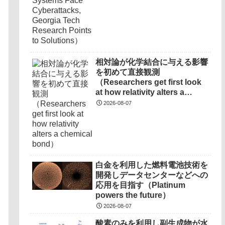
相対論が化学結合に与える影響
を初めて直接観測
（Researchers get first look
at how relativity alters a
chemical bond）
2026-08-07
白金を利用した燃料電池技術を
開発しデータセンターなどへの
応用を目指す（Platinum
powers the future）
2026-08-07
酸素のみを利用し副生成物が水