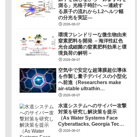
測る」光格子時計へ ―連続す
る原子の流れから1.2ヘルツ幅
の分光を実証―
2026-08-07
環境フレンドリーな微生物由来
窒素肥料を開発 －海洋性紅色
光合成細菌の窒素肥料効果と環
境負荷の解明－
2026-08-07
空気中で安定な超薄膜超伝導体
を作製し量子デバイスの小型化
へ前進（Researchers make
air-stable ultrathin
superconductors more
2026-08-07
scalable for quantum
水道システムへのサイバー攻撃
devices）
対策を研究し解決策を提示
（As Water Systems Face
Cyberattacks, Georgia Tech
Research Points to
2026-08-07
Solutions）