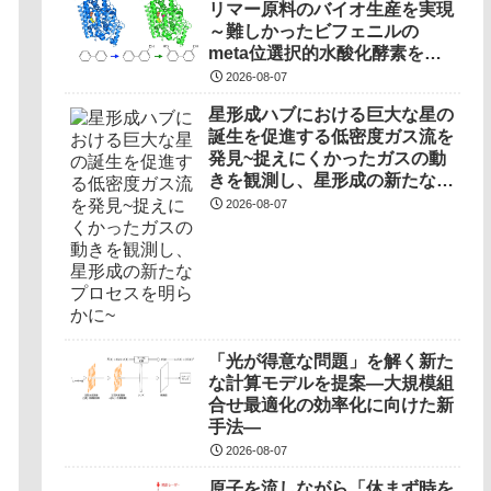
リマー原料のバイオ生産を実現
～難しかったビフェニルの
meta位選択的水酸化酵素を開
発～
2026-08-07
星形成ハブにおける巨大な星の
誕生を促進する低密度ガス流を
発見~捉えにくかったガスの動
きを観測し、星形成の新たなプ
ロセスを明らかに~
2026-08-07
「光が得意な問題」を解く新た
な計算モデルを提案―大規模組
合せ最適化の効率化に向けた新
手法―
2026-08-07
原子を流しながら「休まず時を