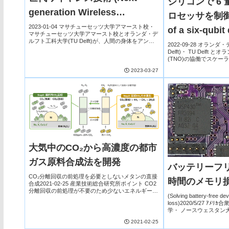
シリコンで 6
generation Wireless
ロセッサを制御 (F
Technology May Leverage
2023-01-04 マサチューセッツ大学アマースト校・
of a six-qubi
マサチューセッツ大学アマースト校とオランダ・デ
the Human Body for Energy)
ルフト工科大学(TU Delft)が、人間の身体をアンテ
processor in s
2022-09-28 オラン
ナとして利用して可視光通信(VLC: visible light
Delft)・ TU Delf
communi...
(TNO)の協働でスケ
のプロトタイプ開発を進め
2023-03-27
チップ上の 6 量子...
大気中のCO₂から高濃度の都市
ガス原料合成法を開発
バッテリーフ
CO₂分離回収の前処理を必要としないメタンの直接
時間のメモリ
合成2021-02-25 産業技術総合研究所ポイント CO2
分離回収の前処理が不要のため少ないエネルギー消
(Solving battery-free de
費で希薄なCO2を直接利用 100 ppm程度の希薄な
loss)2020/5/27 
CO2を最大で1000倍以上高濃...
学・ ノースウェスタン
工科大学(TU Delft)が、..
2021-02-25