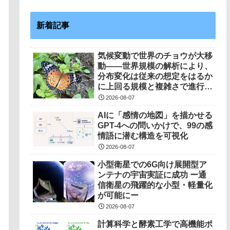
新着記事
気候変動で世界のチョウが大移
動――世界規模の解析により、
分布変化は従来の想定をはるか
に上回る規模と複雑さで進行し
ていることを解明――
2026-08-07
AIに「感情の地図」を描かせる
GPT-4への問いかけで、99の感
情語に潜む構造を可視化
2026-08-07
小型衛星での6G向け展開型ア
ンテナの宇宙実証に成功 ー通
信衛星の飛躍的な小型・軽量化
が可能にー
2026-08-07
計算科学と酵素工学で高機能ポ