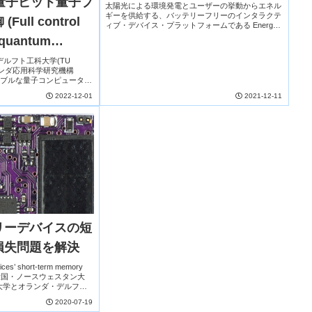
 量子ビット量子プ
太陽光による環境発電とユーザーの挙動からエネル
ギーを供給する、バッテリーフリーのインタラクテ
ull control
ィブ・デバイス・プラットフォームである Energy
aware gaming platform (ENGAGE）を開発。ゲーム
t quantum
機前面に太陽光パネルを設置した ENGAGE エミュ
レーターを作製。太陽光とゲーム機のボタンを押す
ilicon)
ダ・デルフト工科大学(TU
動きを通じてエネルギーを捕獲する、より持続可能
t とオランダ応用科学研究機構
な IoT でのバッテリーフリー・モバイルゲーミング
ーラブルな量子コンピューター
のリファレンス実装とフレームワークを提供する。
る QuTech が、シリコン
2022-12-01
2021-12-11
リーデバイスの短
損失問題を解決
vices’ short-term memory
ｱﾒﾘｶ合衆国・ノースウェスタン大
大学とオランダ・デルフト
.
2020-07-19