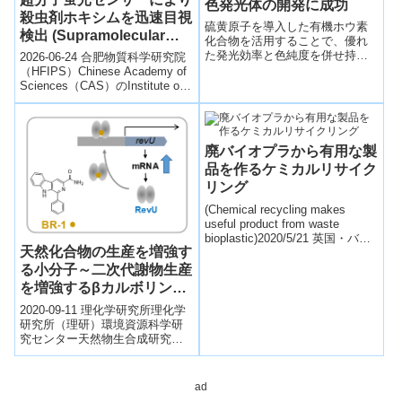
色発光体の開発に成功
殺虫剤ホキシムを迅速目視
硫黄原子を導入した有機ホウ素
検出 (Supramolecular
化合物を活用することで、優れ
Fluorescent Sensor
た発光効率と色純度を併せ持つ
2026-06-24 合肥物質科学研究院
有機EL用の青色蛍光体の開発に
Enables Rapid Visual
（HFIPS）Chinese Academy of
成功した。
Sciences（CAS）のInstitute of
Detection of Pesticide
Solid S...
Phoxim)
廃バイオプラから有用な製
品を作るケミカルリサイク
リング
(Chemical recycling makes
useful product from waste
bioplastic)2020/5/21 英国・バー
天然化合物の生産を増強す
ミン...
る小分子～二次代謝物生産
を増強するβカルボリン作
用機構の解明～
2020-09-11 理化学研究所理化学
研究所（理研）環境資源科学研
究センター天然物生合成研究ユ
ニットの高橋俊二ユニットリー
ダー、ケミカルバイオロジー研
究グルー...
ad