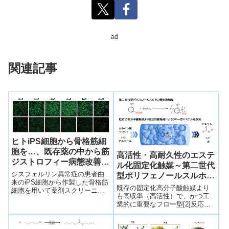
ad
関連記事
ヒトiPS細胞から骨格筋細
胞を…、既存薬の中から筋
高活性・高耐久性のエステ
ジストロフィー病態改善効
ル化固定化触媒～第二世代
果を期待できる化合物
ジスフェルリン異常症の患者由
型ポリフェノールスルホン
来のiPS細胞から作製した骨格筋
酸樹脂触媒の開発に成功
既存の固定化高分子酸触媒より
細胞を用いて薬剤スクリーニン
も高収率（高活性）で、かつ工
グを実施し、ジスフェルリンの
業的に重要なフロー型[2]反応に
タンパク質量を増加させる化合
適用可能な高耐久性のエステル
物として既存薬ライブラリーか
化に有効な固定化高分子酸触媒
らノコダゾールという抗がん剤
の開発に成功した。