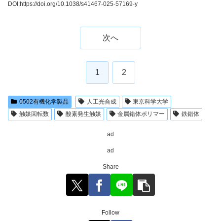
DOI:
https://doi.org/10.1038/s41467-025-57169-y
次へ
1
2
0502有機化学製品
人工光合成
東京科学大学
触媒回転数
酸素発生触媒
金属錯体ポリマー
鉄錯体
ad
ad
Share
Follow