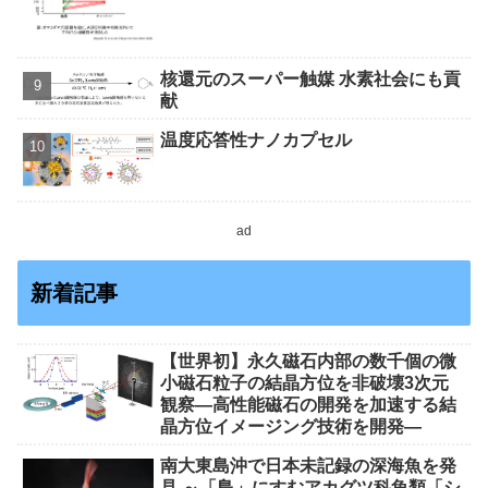
核還元のスーパー触媒 水素社会にも貢
献
温度応答性ナノカプセル
ad
新着記事
【世界初】永久磁石内部の数千個の微
小磁石粒子の結晶方位を非破壊3次元
観察―高性能磁石の開発を加速する結
晶方位イメージング技術を開発―
南大東島沖で日本未記録の深海魚を発
見 ～「島」にすむアカグツ科魚類「シ