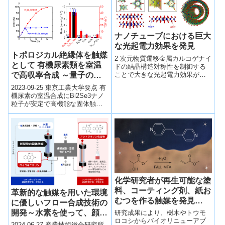
を見出すことに初めて成功し
た。
ナノチューブにおける巨大
な光起電力効果を発見
トポロジカル絶縁体を触媒
2 次元物質遷移金属カルコゲナイ
として 有機尿素類を室温
ドの結晶構造対称性を制御する
ことで大きな光起電力効果が出
で高収率合成 ～量子の力
現することを明らかにした。
の触媒への展開～
2023-09-25 東京工業大学要点 有
機尿素の室温合成にBi2Se3ナノ
粒子が安定で高機能な固体触媒
となることを発見 トポロジカル
絶縁体（TI）の表面のタフ...
化学研究者が再生可能な塗
料、コーティング剤、紙お
革新的な触媒を用いた環境
むつを作る触媒を発見
に優しいフロー合成技術の
(Chemical researchers
開発～水素を使って、顔料
研究成果により、樹木やトウモ
discover catalyst to make
ロコシからバイオリニューアブ
染料、医薬品、電池材料な
2024-06-27 産業技術総合研究所