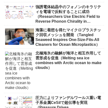
量子ネットワーク実現に向け量子もつ
れ粒子の長距離伝送に成功 （‘Spooky’
強誘電体結晶中のフォノンのキラリテ
Particles Transit DC Suburbs, a Step
ィを電場で反転することに成功
Toward a Quantum Network）
（Researchers Use Electric Field to
Reverse Phonon Chirality in
Ferroelectric Crystal）
海藻に着想を得たマイクロプラスチッ
ク回収メッシュを開発 （Tangled
Seaweed Inspires One-Size-Fits-All
Cleaners for Ocean Microplastics）
北極海氷の融解が海洋と相互作用して
雲形成を促進（Melting sea ice
combines with Arctic ocean to make
clouds）
圧力によりファンデルワールス重い電
子系金属CeSiIで超伝導を実現
（Pressure Drives