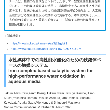
チームは、植物の光合成をヒントにしたポリマー型酸素発生触媒を開
発した。この触媒は鉄錯体を活用し、水溶液中で高い耐久性と反応速
度を示す。従来の触媒と比較して触媒回転数が約10倍向上し、人工光
合成における酸素発生反応の効率化に貢献する。本研究成果は、人工
光合成の実現に向けた重要な前進であり、関連する他の触媒開発にも
応用が期待される。
＜関連情報＞
https://www.isct.ac.jp/ja/news/ae3j32gybii1
https://www.nature.com/articles/s41467-025-57169-y
水性媒体中での高性能水酸化のための鉄錯体ベ
ースの触媒システム
Iron-complex-based catalytic system for
high-performance water oxidation in
aqueous media
Takumi Matsuzaki,Kento Kosugi,Hikaru Iwami,Tetsuya Kambe,Hisao
Kiuchi,Yoshihisa Harada,Daisuke Asakura,Taro Uematsu,Susumu
Kuwabata,Yutaka Saga,Mio Kondo & Shigeyuki Masaoka
Nature Communications Published:05 March 2025