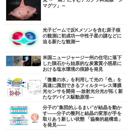
マグツ」～
光子ビームで反Kメソンを含む原子核
の観測に初成功ー中性子星の謎などに
迫る新たな観測ー
米国ニュージャージー州の住宅に落下
した隕石から始原的な炭素質小惑星に
おける塩水環境の痕跡を発見
「微量の水」を利用して光の「色」を
高速に識別できるフィルターレス薄膜
光センサを開発 ―放射光分光が拓く新
たなデバイス駆動原理―
分子の”集団的ふるまい”が結晶を動か
す――分子の整列と結晶の変形が手を
取りあう新しい状態 「協奏的超構造」
を発見――