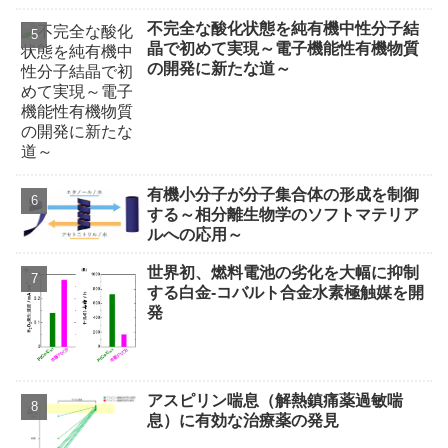
不完全な酸化状態を純有機中性分子結
晶で初めて実現～電子機能性有機物質
の開発に新たな道～
有機小分子が分子集合体の形成を制御
する～相分離生物学のソフトマテリア
ルへの応用～
世界初、燃料電池の劣化を大幅に抑制
する白金‐コバルト合金水素極触媒を開
発
アスピリン喘息（解熱鎮痛薬過敏喘
息）に有効な治療薬の発見