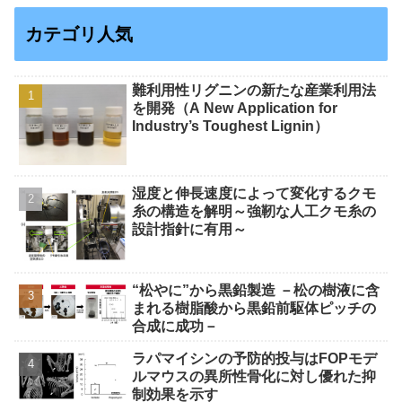
カテゴリ人気
難利用性リグニンの新たな産業利用法
を開発（A New Application for
Industry’s Toughest Lignin）
湿度と伸長速度によって変化するクモ
糸の構造を解明～強靭な人工クモ糸の
設計指針に有用～
“松やに”から黒鉛製造 －松の樹液に含
まれる樹脂酸から黒鉛前駆体ピッチの
合成に成功－
ラパマイシンの予防的投与はFOPモデ
ルマウスの異所性骨化に対し優れた抑
制効果を示す