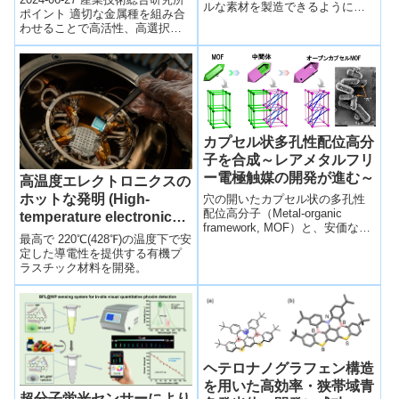
ルな素材を製造できるようにな
renewable paints,
どの素材を効率的に合成～
ポイント 適切な金属種を組み合
るResearch discovery will enable
coatings, and diapers)
わせることで高活性、高選択性
the ma...
を発現する二元金属ナノ粒子触
媒を開発 世界で初めて、水素を
原料...
カプセル状多孔性配位高分
子を合成～レアメタルフリ
ー電極触媒の開発が進む～
高温度エレクトロニクスの
ホットな発明 (High-
穴の開いたカプセル状の多孔性
配位高分子（Metal-organic
temperature electronics?
framework, MOF）と、安価な鉄
That’s hot)
最高で 220℃(428℉)の温度下で安
とニッケルを固定しカーボンナ
定した導電性を提供する有機プ
ノチューブで連結したカプセル
ラスチック材料を開発。
状金属高分散炭素触媒を開発し
た。
ヘテロナノグラフェン構造
を用いた高効率・狭帯域青
超分子蛍光センサーにより