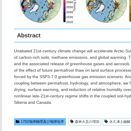
Abstract
Unabated 21st-century climate change will accelerate Arctic-Su
of carbon-rich soils, methane emissions, and global warming. Th
and the associated release of greenhouse gases and aerosols 
of the effect of future permafrost thaw on land surface proces
forced by the SSP3-7.0 greenhouse gas emission scenario. Ana
coupling between permafrost, hydrology, and atmosphere, we fin
drying, surface warming, and reduction of relative humidity ov
nonlinear late-21st-century regime shifts in the coupled soil-hyd
Siberia and Canada.
1702地球物理及び地球化学
森林火災の増加
永久凍土融解