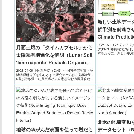
新しい土地デー
候予測を前進させる(
Climate Predict
Land Data Assim
2024-07-31 パシ
月面土壌の「タイムカプセル」から
所(PNNL)科学者たち
するために、新しい弱結
太陽系有機進化を解明（Lunar Soil
（WCLDA...
‘time capsule’ Reveals Organic
Evolution in Solar System）
2026-04-09 中国科学院（CAS）中国科学院地質・地
球物理研究所を中心とする研究チームは、嫦娥5号・
6号が持ち帰った月土壌から窒素を含む有機化合物を
複数...
北米の地盤変動
地球のゆがんだ表面を使って岩だら
データセット（NASA