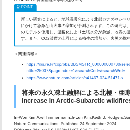
新しい研究によると、地球温暖化により北部カナダやシベ
にかけて急激な山火事の増加が予測されます。この研究は
のモデルを使用し、温暖化により土壌水分が急減、地表の
す。また、CO2濃度の上昇による植生の増加が、火災の燃
＜関連情報＞
https://ibs.re.kr/cop/bbs/BBSMSTR_000000000738/selec
nttId=25037&pageIndex=1&searchCnd=&searchWrd=
https://www.nature.com/articles/s41467-024-51471-x
将来の永久凍土融解による北極・亜寒帯
increase in Arctic-Subarctic wildfir
In-Won Kim,Axel Timmermann,Ji-Eun Kim,Keith B. Rodgers,Su
Nature Communications Published:24 September 2024
DOI:
https://doi.org/10.1038/s41467-024-51471-x