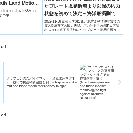
ails Land Motion
たプレート境界断層より以深の応力
America）
nline portal by NASA and
状態を初めて決定～海洋底掘削で採
ty map...
取されたコア試料の非弾性ひずみ解
2022-11-16 京都大学図1 東北地方太平洋沖地震後の
震源断層直下の応力状態。応力計測用のASRコア試
析からのアプローチ～
料(左)は海底下深度約828 ｍ(プレート境界断層の...
ad
グラフェンのスパイクマットと冷蔵庫用マグネ
ット技術で抗生物質耐性と闘う(Graphene spike
mat and fridge magnet technology to fight
against antibiotic resistance)
ad