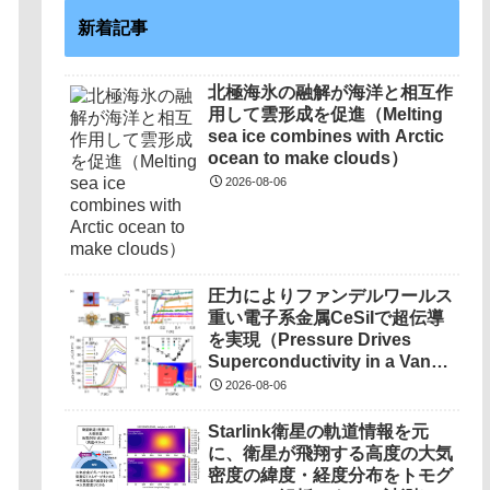
新着記事
北極海氷の融解が海洋と相互作
用して雲形成を促進（Melting
sea ice combines with Arctic
ocean to make clouds）
2026-08-06
圧力によりファンデルワールス
重い電子系金属CeSiIで超伝導
を実現（Pressure Drives
Superconductivity in a Van
Der Waals Heavy-Fermion
2026-08-06
Metal CeSiI）
Starlink衛星の軌道情報を元
に、衛星が飛翔する高度の大気
密度の緯度・経度分布をトモグ