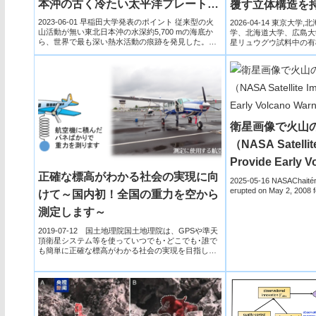
本沖の古く冷たい太平洋プレート上
覆す立体構造を
で発見～
直接観察――
2023-06-01 早稲田大学発表のポイント 従来型の火
2026-04-14 東京大
山活動が無い東北日本沖の水深約5,700 mの海底か
学、北海道大学、広島大
ら、世界で最も深い熱水活動の痕跡を発見した。こ
星リュウグウ試料中の有
の熱...
力顕微鏡（...
衛星画像で火山
（NASA Satellit
Provide Early V
正確な標高がわかる社会の実現に向
Warnings）
2025-05-16 NASAChaitén 
erupted on May 2, 2008 fo
けて～国内初！全国の重力を空から
測定します～
2019-07-12 国土地理院国土地理院は、GPSや準天
頂衛星システム等を使っていつでも･どこでも･誰で
も簡単に正確な標高がわかる社会の実現を目指して
います。...