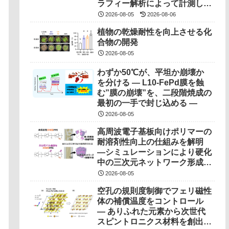
ラフィー解析によって計測しま
した（世界初の成果）
2026-08-05
2026-08-06
植物の乾燥耐性を向上させる化
合物の開発
2026-08-05
わずか50℃が、平坦か崩壊か
を分ける ― L10-FePd膜を蝕
む”膜の崩壊”を、二段階焼成の
最初の一手で封じ込める ―
2026-08-05
高周波電子基板向けポリマーの
耐溶剤性向上の仕組みを解明
―シミュレーションにより硬化
中の三次元ネットワーク形成過
程を可視化―
2026-08-05
空孔の規則度制御でフェリ磁性
体の補償温度をコントロール
― ありふれた元素から次世代
スピントロニクス材料を創出！