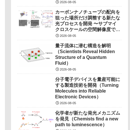
―
2026-08-05
カーボンナノチューブの配向を
狙った場所だけ調整する新たな
光プロセスを開発 〜サブマイ
クロスケールの空間解像度で局
所制御、次世代半導体デバイス
2026-08-05
実現に期待〜
量子流体に潜む構造を解明
（Scientists Reveal Hidden
Structure of a Quantum
Fluid）
2026-08-05
分子電子デバイスを量産可能に
する製造技術を開発（Turning
Molecules into Reliable
Electronic Devices）
2026-08-05
化学者が新たな発光メカニズム
を発見（Chemists find a new
path to luminescence）