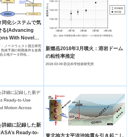
タ同化システムで気
Advancing
ions With Novel
ilation System)
フィック・ノースウェスト国立研究
新燃岳2018年3月噴火：溶岩ドーム
は、気候予測の初期条件を改善
合土地データ同化
の粘性率推定
2018-03-09 防災科学技術研究所
を詳細に記録した新
’s Ready-to-
東北地方太平洋沖地震を引き起こし