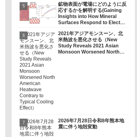
鉱物表面が電場にどのように反
Accuracy in Complex
応するかを解明する(Gaining
Terrain）
Insights into How Mineral
Surfaces Respond to Electric
Fields)
2021年アジアモンスーン、北
米熱波を悪化させる（New
Study Reveals 2021 Asian
Monsoon Worsened North
American Heatwave Contrary
to Typical Cooling Effect）
2026年7月28日令和8年熊本地
震に伴う地殻変動