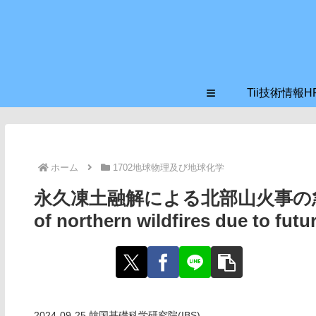
≡
Tii技術情報H
ホーム
1702地球物理及び地球化学
永久凍土融解による北部山火事の急激な激化(
of northern wildfires due to fut
2024-09-25 韓国基礎科学研究院(IBS)