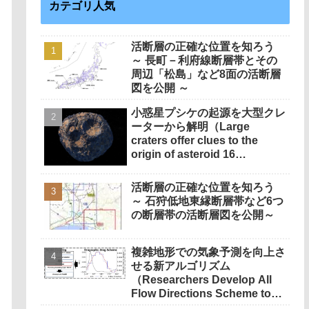
カテゴリ人気
活断層の正確な位置を知ろう
～ 長町－利府線断層帯とその
周辺「松島」など8面の活断層
図を公開 ～
小惑星プシケの起源を大型クレ
ーターから解明（Large
craters offer clues to the
origin of asteroid 16
Psyche）
活断層の正確な位置を知ろう
～ 石狩低地東縁断層帯など6つ
の断層帯の活断層図を公開～
複雑地形での気象予測を向上さ
せる新アルゴリズム
（Researchers Develop All
Flow Directions Scheme to
Boost Weather Forecast