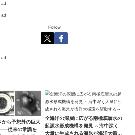
ad
ad
Follow
ad
全海洋の深層に広がる南極底層水の
ウから予想外の巨大
起源水形成機構を発見 ～海中深く
――従来の常識を
大量に生成される海氷が海洋大循環