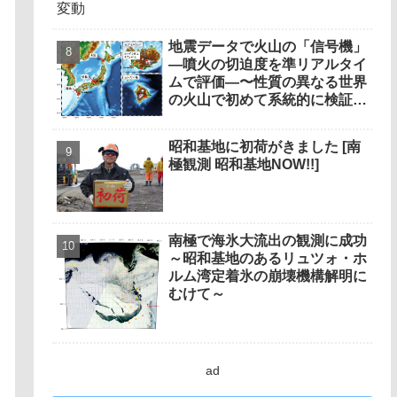
地震データで火山の「信号機」
―噴火の切迫度を準リアルタイ
ムで評価―〜性質の異なる世界
の火山で初めて系統的に検証、
衛星観測と同等の的中率〜
昭和基地に初荷がきました [南
極観測 昭和基地NOW!!]
南極で海氷大流出の観測に成功
～昭和基地のあるリュツォ・ホ
ルム湾定着氷の崩壊機構解明に
むけて～
ad