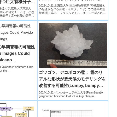
持つ巨大有機分子を
を駆動する～
2022-10-21 北海道大学,国立極地研究所 南極底層水
学,北海道大学,広島大学東京大
の起源水を作る海域（沿岸ポリニヤ）での通年の連
学らの研究チームは、小惑
続観測に成功。 フラジルアイス（海中で生成される
機分子を高分解能の原子間
海氷）...
の早期警報の可能性
e Images Could
olcano
Volcano in southern Chile
r the ...
ゴツゴツ、デコボコの雹： 雹のリ
アルな形状が悪天候のモデリングを
改善する可能性(Lumpy, bumpy
hail: Realistic hail shapes may
2024-10-22 ペンシルベニア州立大学(PennState)A
gargantuan hailstone that fell in Argentina m...
improve modeling of severe
weather)