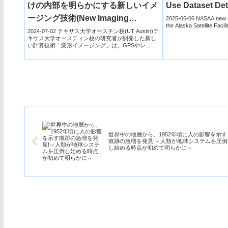
けの内部を明らかにする新しいイメ
Use Dataset Det
ージング技術(New Imaging
Across North 
2025-06-06 NASAA new o
the Alaska Satellite Facili
Technique Uses Earth’s Warped
2024-07-02 テキサス大学オースチン校(UT Austin)テ
キサス大学オースティン校の研究者が開発した新し
Surface to Reveal Rocky Interior)
い計算技術「変形イメージング」は、GPSやレ...
世界中の地層から、1952年頃に人の影響を示す
痕跡の急増を発見!～人類が地球システムを圧倒
し始める時点が初めて明らかに～