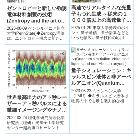
高速でリアルタイムな光量
ゼントロピーと新しい強誘
子もつれ生成 ～従来の１
電体材料創製の技術
０００倍以上の高速量子相
(Zentropy and the art of
関が開拓する新時代～
creating new ferroelectric
2025-01-29 東京大学発表のポイ
2023-08-09 ペンシルベニア州立
ント 量子通信、量子計算などと
materials)
大学(PennState)◆Zentropy理論
いった幅広い量子技術の応用に
は、エントロピー概念に新たな
おいて、量子もつれは最も根本
次元を加えたもので、物質科学
的かつ必要不可欠なリソースで
と工学の専門家で...
あり、...
量子シミュレーション：キ
ラルスピン液体と非アーベ
ルアニオン(Quantum
simulation: chiral spin
2023-05-23 ミュンヘン大学
liquids and non-Abelian
（LMU）◆キラルスピン液体は
世界最高出力のアト秒レー
物質の中でも最も魅力的な相の
anyons)
ザー～アト秒パルスによる
一つで、ボゾンでもフェルミオ
微細イメージングやナノ加
ンでもない非アーベルアニオン
と呼ばれる...
工へ道筋～
2022-03-24 理化学研究所理化学
研究所（理研）光量子工学研究
センター超高速コヒーレント軟X
線光学研究チームの高橋栄治チ
ームリーダー（開拓研究本部高