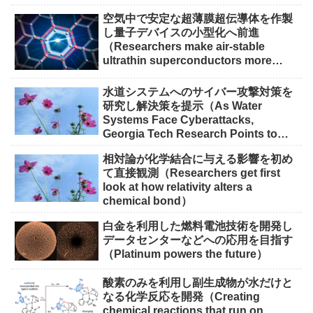
空気中で安定な超薄膜超伝導体を作製
し量子デバイスの小型化へ前進
（Researchers make air-stable
ultrathin superconductors more
scalable for quantum devices）
水道システムへのサイバー攻撃対策を
研究し解決策を提示（As Water
Systems Face Cyberattacks,
Georgia Tech Research Points to
Solutions）
相対論が化学結合に与える影響を初め
て直接観測（Researchers get first
look at how relativity alters a
chemical bond）
白金を利用した燃料電池技術を開発し
データセンターなどへの応用を目指す
（Platinum powers the future）
酸素のみを利用し副生成物が水だけと
なる化学反応を開発（Creating
chemical reactions that run on