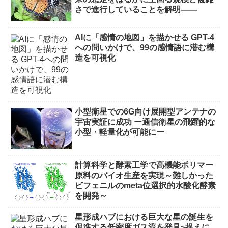
さで進行していることを解明――
AIに「感情の地図」を描かせる GPT-4
への問いかけで、99の感情語に潜む構
造を可視化
小型衛星での6G向け展開型アンテナの
宇宙実証に成功 ー通信衛星の飛躍的な
小型・軽量化が可能にー
計算科学と酵素工学で高機能ポリマー
原料のバイオ生産を実現～難しかった
ビフェニルのmeta位選択的水酸化酵素
を開発～
星形成ハブにおける巨大な星の誕生を
促進する低密度ガス流を発見~捉えに