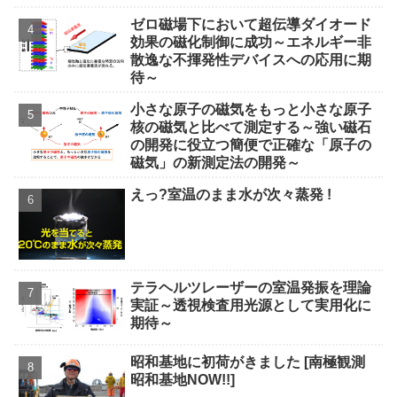
ゼロ磁場下において超伝導ダイオード
効果の磁化制御に成功～エネルギー非
散逸な不揮発性デバイスへの応用に期
待～
小さな原子の磁気をもっと小さな原子
核の磁気と比べて測定する～強い磁石
の開発に役立つ簡便で正確な「原子の
磁気」の新測定法の開発～
えっ?室温のまま水が次々蒸発 !
テラヘルツレーザーの室温発振を理論
実証～透視検査用光源として実用化に
期待～
昭和基地に初荷がきました [南極観測
昭和基地NOW!!]