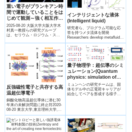
重い電子がプランキアン時
間で運動していることをは
インテリジェントな液体
じめて観測～強く相互作用
(Intelligent liquid)
した電子の新たな法則を発
2025-08-20 大阪大学大阪大学木
研究者ら、プログラム可能な応
見～
村真一教授らの研究グループ
答を持つメタ流体を開発
は、セリウム・ロジウム・スズ
Researchers develop metafluid
合金（CeRhSn）における「重い
with programmable respons...
電子」の寿命が量子力学的ゆら
ぎの...
量子物理学：超伝導のシミ
ュレーション(Quantum
physics: simulation of
superconductivity)
ミュンヘンの研究チームは、固
反強磁性電子と共存する高
体モデル中の正電荷キャリアが
温超伝導電子
結合してペアを形成する様子
を、実験で初めてモニターしま
銅酸化物高温超伝導体に潜む30
した。この過程は、高温超伝導
年来の未解決問題に終止符2020-
の理解に重要な役割を果...
08-20 東京大学,東京理科大学,理
化学研究所発表のポイント 銅酸
化物高温超伝導体の内部に、
構...