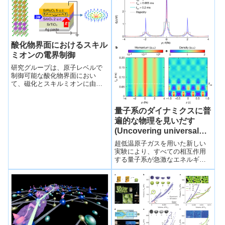
エネル...
酸化物界面におけるスキル
ミオンの電界制御
研究グループは、原子レベルで
制御可能な酸化物界面におい
て、磁化とスキルミオンに由来
する輸送特性を電界で大きく制
御することに成功し、スピント
ロニクスデバイス設計の新たな
量子系のダイナミクスに普
指針を見いだしました。
遍的な物理を見いだす
(Uncovering universal
physics in the dynamics
超低温原子ガスを用いた新しい
of a quantum system)
実験により、すべての相互作用
する量子系が急激なエネルギー
流入の後にどのように進化する
かに光が当たるNew experiments
w...