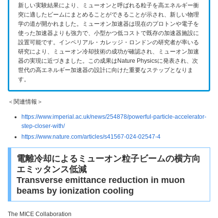
新しい実験結果により、ミューオンと呼ばれる粒子を高エネルギー衝
突に適したビームにまとめることができることが示され、新しい物理
学の道が開かれました。ミューオン加速器は現在のプロトンや電子を
使った加速器よりも強力で、小型かつ低コストで既存の加速器施設に
設置可能です。インペリアル・カレッジ・ロンドンの研究者が率いる
研究により、ミューオン冷却技術の成功が確認され、ミューオン加速
器の実現に近づきました。この成果はNature Physicsに発表され、次
世代の高エネルギー加速器の設計に向けた重要なステップとなりま
す。
＜関連情報＞
https://www.imperial.ac.uk/news/254878/powerful-particle-accelerator-
step-closer-with/
https://www.nature.com/articles/s41567-024-02547-4
電離冷却によるミューオン粒子ビームの横方向
エミッタンス低減
Transverse emittance reduction in muon
beams by ionization cooling
The MICE Collaboration