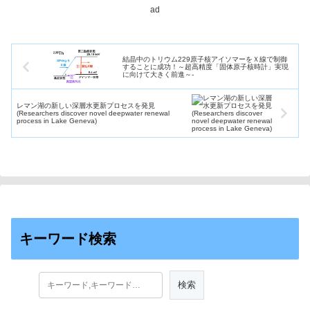
橋極限...
ad
結晶中のトリウム229原子核アイソマーをＸ線で制御
することに成功！～超高精度「固体原子核時計」実現
に向けて大きく前進～-
レマン湖の新しい深層水更新プロセスを発見
(Researchers discover novel deepwater renewal
process in Lake Geneva)
キーワード検索