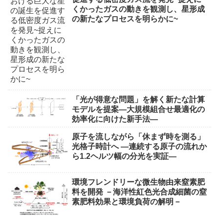
くかったガスの動きを観測し、星形成
の新たなプロセスを明らかに~
「光が得意な問題」を解く新たな計算
モデルを提案―大規模組合せ最適化の
効率化に向けた新手法―
原子を流しながら「休まず時を測る」
光格子時計へ ―連続する原子の流れか
ら1.2ヘルツ幅の分光を実証―
環境フレンドリーな微生物由来窒素肥
料を開発 －海洋性紅色光合成細菌の窒
素肥料効果と環境負荷の解明－