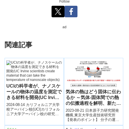
Follow
ad
関連記事
UCIの科学者が、ナノスケ
気体の熱はどう固体に伝わ
ールの物体の温度を測定で
るか ～気体-固体間での熱
きる材料を開発(UC Irvine
の伝搬過程を解明、新たな
scientists create material
2024-08-14 カリフォルニア大学
熱伝達制御へ～
that can take the
校アーバイン校(UCI)カリフォル
2023-08-21 日本原子力研究開発
ニア大学アーバイン校の研究者
temperature of
機構,東京大学生産技術研究所
は、温度変化に伴い色が変わる
【発表のポイント】 分子の運動
nanoscale objects)
一次元ナノスケール材料を発見
として並進、振動、回転があり
し...
ます。気体のもつ並進や振動の