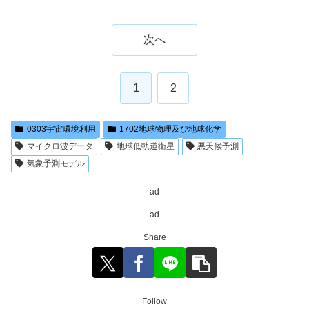
次へ
1
2
0303宇宙環境利用
1702地球物理及び地球化学
マイクロ波データ
地球低軌道衛星
悪天候予測
気象予測モデル
ad
ad
Share
Follow