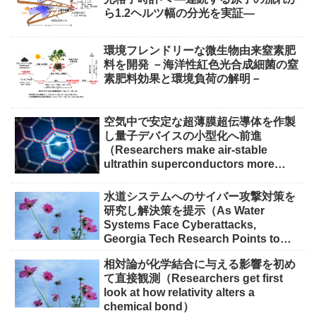
ら1.2ヘルツ幅の分光を実証―
環境フレンドリーな微生物由来窒素肥
料を開発 －海洋性紅色光合成細菌の窒
素肥料効果と環境負荷の解明－
空気中で安定な超薄膜超伝導体を作製
し量子デバイスの小型化へ前進
（Researchers make air-stable
ultrathin superconductors more
scalable for quantum devices）
水道システムへのサイバー攻撃対策を
研究し解決策を提示（As Water
Systems Face Cyberattacks,
Georgia Tech Research Points to
Solutions）
相対論が化学結合に与える影響を初め
て直接観測（Researchers get first
look at how relativity alters a
chemical bond）