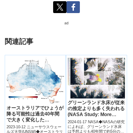
ad
関連記事
グリーンランド氷床が従来
オーストラリアでひょうが
の推定よりも多く失われる
降る可能性は過去40年間
(NASA Study: More
で大きく変化した
Greenland Ice Lost Than
2024-01-17 NASA◆NASAの研究
(Likelihood of hail in
Previously Estimated)
によれば、グリーンランド氷床
2023-10-12 ニューサウスウェー
は予想よりも40年間で約5分の1
Australia has changed
ルズ大学(UNSW)◆オーストラリ