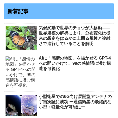
新着記事
気候変動で世界のチョウが大移動――
世界規模の解析により、分布変化は従
来の想定をはるかに上回る規模と複雑
さで進行していることを解明――
AIに「感情の地図」を描かせる GPT-4
への問いかけで、99の感情語に潜む構
造を可視化
小型衛星での6G向け展開型アンテナの
宇宙実証に成功 ー通信衛星の飛躍的な
小型・軽量化が可能にー