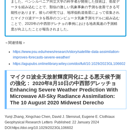
ました。ペンシルベニア州立大学の科学者が開発した技術は、衛星デ
ータを組み込むことで、類似の激しい気象事象の予測を改善できる可
能性があります。彼らの研究では、地球低軌道衛星によって収集され
たマイクロ波データを既存のコンピュータ気象予測モデルに組み込む
ことで、2020年の中西部デレチョの事例における地表風速の予測精
度が向上したことが報告されました。
＜関連情報＞
https://www.psu.edu/news/research/story/satellite-data-assimilation-
improves-forecasts-severe-weather/
https://agupubs.onlinelibrary.wiley.com/doi/full/10.1029/2023GL106602
マイクロ波全天放射輝度同化による悪天候予測
の強化： 2020年8月10日の中西部デレッチョ
Enhancing Severe Weather Prediction With
Microwave All-Sky Radiance Assimilation:
The 10 August 2020 Midwest Derecho
Yunji Zhang
, Xingchao Chen, David J. Stensrud, Eugene E. Clothiaux
Geophysical Research Letters Published: 22 January 2024
DOI:https://doi.org/10.1029/2023GL106602