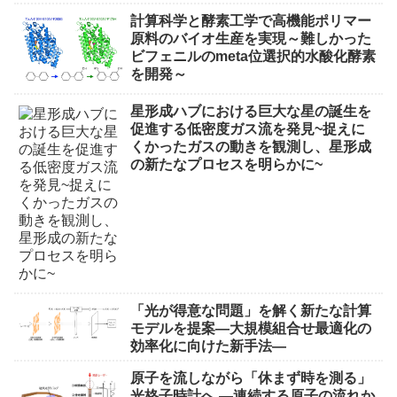
計算科学と酵素工学で高機能ポリマー
原料のバイオ生産を実現～難しかった
ビフェニルのmeta位選択的水酸化酵素
を開発～
星形成ハブにおける巨大な星の誕生を
促進する低密度ガス流を発見~捉えに
くかったガスの動きを観測し、星形成
の新たなプロセスを明らかに~
「光が得意な問題」を解く新たな計算
モデルを提案―大規模組合せ最適化の
効率化に向けた新手法―
原子を流しながら「休まず時を測る」
光格子時計へ ―連続する原子の流れか