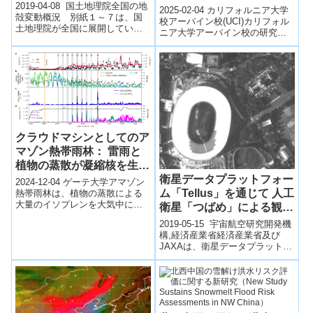
2019-04-08 国土地理院全国の地
(Climate change is
2025-02-04 カリフォルニア大学
殻変動概況 別紙１～７は、国
overhauling marine
校アーバイン校(UCI)カリフォル
土地理院が全国に展開している
ニア大学アーバイン校の研究者
nutrient cycles, UC Irvine
電子基準点等のＧＮＳＳ連続観
たちは、気候変動が海洋の栄養
scientists say)
測網（ＧＥＯＮＥＴ）の観測結
循環に予想外の変化をもたらし
果から...
て...
クラウドマシンとしてのア
マゾン熱帯雨林： 雷雨と
植物の蒸散が凝縮核を生成
衛星データプラットフォー
する仕組み(The Amazon
2024-12-04 ゲーテ大学アマゾン
ム「Tellus」を通じて 人工
rainforest as a cloud
熱帯雨林は、植物の蒸散による
大量のイソプレンを大気中に放
衛星「つばめ」による観測
machine: How
出しています。従来、このイソ
画像を公開
thunderstorms and plant
2019-05-15 宇宙航空研究開発機
プレンは日中の光によって速や
transpiration produce
構,経済産業省経済産業省及び
かに分解...
JAXAは、衛星データプラットフ
condensation nuclei)
ォーム「Tellusテルース」を通じ
て、JAXAの人工衛星...