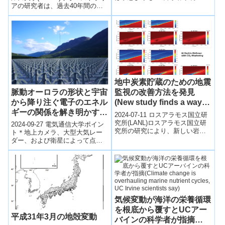
多くの氷を失い、氷床の大半の
アの研究者は、過去40年間の大
substantially over the
氷河が著しく後退しているこ...
気パターンを調査し、多くの地
last four decades)
域で「ひょうの降る日」が減
少...
地中炭素貯蔵のための地震
脈動オーロラの形状と宇宙
監視の改善方法を発見
から降り注ぐ電子のエネル
(New study finds a way to
ギーの関係を解き明かす観
improve seismic
2024-07-11 ロスアラモス国立研
測に成功
monitoring for geologic
究所(LANL)ロスアラモス国立研
2024-09-27 電気通信大学ポイン
究所の研究により、新しい岩石
carbon storage)
ト＊地上カメラ、大型大気レー
物理モデルが地質貯留サイトで
ダー、および衛星によって点滅
の二酸化炭素（CO2）変化の
するオーロラ「脈動オーロラ」
特...
を同時に観測に成功＊脈動オー
ロラが「...
気候変動が海洋の栄養循環
を根底から覆すとUCアー
平成31年3月の地殻変動
バインの科学者が指摘