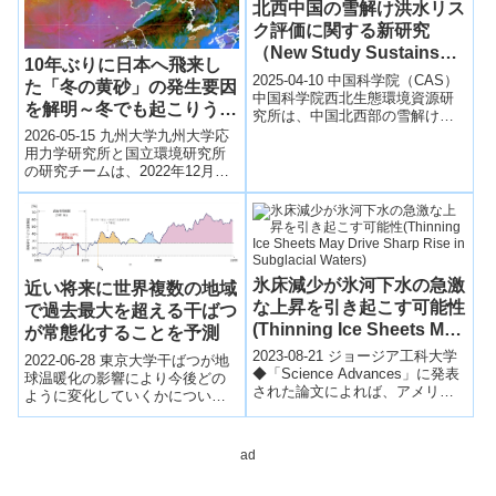
北西中国の雪解け洪水リス
ク評価に関する新研究
（New Study Sustains
10年ぶりに日本へ飛来し
Snowmelt Flood Risk
2025-04-10 中国科学院（CAS）
た「冬の黄砂」の発生要因
Assessments in NW
中国科学院西北生態環境資源研
を解明～冬でも起こりうる
究所は、中国北西部の雪解け洪
China）
黄砂――強風・少雪・気候
水に関する時空間分布と災害リ
2026-05-15 九州大学九州大学応
スク評価を実施し、1948～202...
条件が重なった結果～
用力学研究所と国立環境研究所
の研究チームは、2022年12月に
日本へ10年ぶりに飛来した「冬
の黄砂」の発生要因を解明し
た...
氷床減少が氷河下水の急激
近い将来に世界複数の地域
な上昇を引き起こす可能性
で過去最大を超える干ばつ
(Thinning Ice Sheets May
が常態化することを予測
Drive Sharp Rise in
2023-08-21 ジョージア工科大学
2022-06-28 東京大学干ばつが地
Subglacial Waters)
◆「Science Advances」に発表
球温暖化の影響により今後どの
された論文によれば、アメリカ
ように変化していくかについて
の研究者たちは、アンターシャ
の知見は、地球温暖化に対する
の氷床の下に存在する...
長期的な対策を検討するために
重要な判...
ad