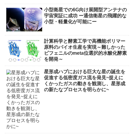
小型衛星での6G向け展開型アンテナの
宇宙実証に成功 ー通信衛星の飛躍的な
小型・軽量化が可能にー
計算科学と酵素工学で高機能ポリマー
原料のバイオ生産を実現～難しかった
ビフェニルのmeta位選択的水酸化酵素
を開発～
星形成ハブにおける巨大な星の誕生を
促進する低密度ガス流を発見~捉えに
くかったガスの動きを観測し、星形成
の新たなプロセスを明らかに~