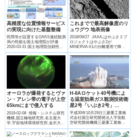
高精度な位置情報サービス
これまでで最高解像度のリ
の実現に向けた基盤整備
ュウグウ 地表画像
民間等が設置するGNSS連続観測
2018/09/27 JAXA,はやぶさ２プ
局の性能を国土地理院が評価
ロジェクトはやぶさ2が
2020-03-31 国土地理院信頼性の
MINERVA-II1の分離運用で降下
高い位置情報サービスの質を正
した際に、望遠カメラONC-Tで
確かつ客観的に評価し、利用の
は、これまでのリュウグ...
安定性...
H-IIAロケット40号機によ
オーロラが爆発するとヴァ
る温室効果ガス観測技術衛
ン・アレン帯の電子が上空
星2号「いぶき2号」
65kmにまで侵入する
（GOSAT-2）及び観測衛
平成30年10月29日三菱重工業株
2019-02-08 情報・システム研究
星「ハリーファサット
式会社国立研究開発法人宇宙航
機構,国立極地研究所,名古屋大
空研究開発機構三菱重工業株式
学,宇宙地球環境研究所,金沢大
（KhalifaSat）」の打上げ
会社及び国立研究開発法人宇宙
学,電気通信大学,京都大学,東京
結果について
航空研究開発機構（JAXA）は、
大学大学院理学系研究科オー...