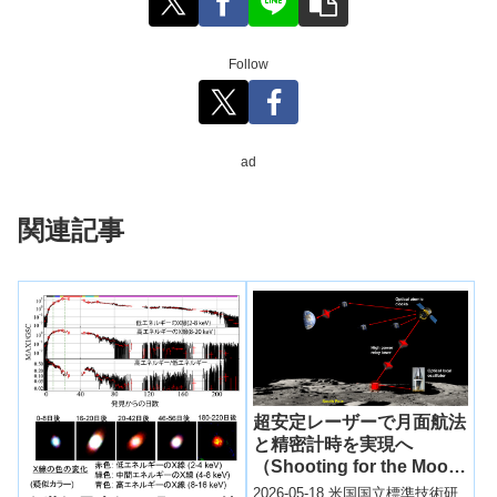
Follow
ad
関連記事
超安定レーザーで月面航法
と精密計時を実現へ
（Shooting for the Moon:
Ultrastable Lasers in
2026-05-18 米国国立標準技術研