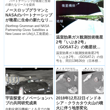
種子島宇宙...
ノースロップグラマンと
NASAのパートナーシップ
が衛星に生命の新たなリー
スを提供
(Northrop Grumman and NASA
Partnership Gives Satellites a
New Lease on Life)人工衛星給油
温室効果ガス観測技術衛星
機、10月に打上げへ。Intelsatを
5年延命、既存静止衛星の8割に
2号「いぶき2号」
対応
（GOSAT-2）の衛星状態
について
温室効果ガス観測技術衛星2号
「いぶき2号」（GOSAT-2）の信
号を、同日13時26分（日本標準
時）からオーストラリアのミン
ゲニュー局で受信し、太陽電池
パドルの展開が正常に行われた
ことを確認した。続いて、13時
47分（日本標準時）に南極のト
ロール局で受信し、衛星の太陽
捕捉制御が正常に行われたこと
を確認した。
宇宙探査イノベーションハ
2018年12月22日インドネ
ブの共同研究成果
シア・クラカタウ火山の噴
火に伴う地形変化
自動化建設機械による月での無