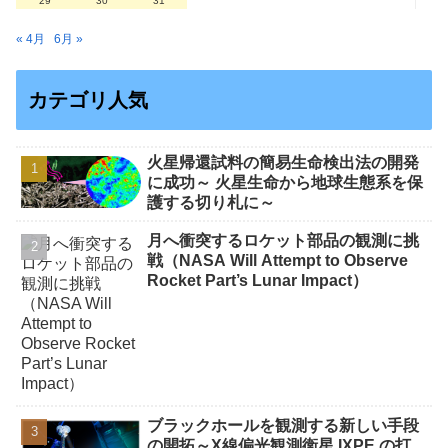
29
30
31
« 4月
6月 »
カテゴリ人気
火星帰還試料の簡易生命検出法の開発
に成功～ 火星生命から地球生態系を保
護する切り札に～
月へ衝突するロケット部品の観測に挑
戦（NASA Will Attempt to Observe
Rocket Part’s Lunar Impact）
ブラックホールを観測する新しい手段
の開拓～X線偏光観測衛星 IXPE の打