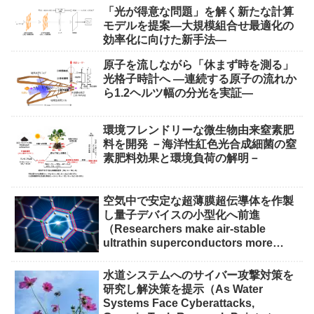
「光が得意な問題」を解く新たな計算
モデルを提案―大規模組合せ最適化の
効率化に向けた新手法―
原子を流しながら「休まず時を測る」
光格子時計へ ―連続する原子の流れか
ら1.2ヘルツ幅の分光を実証―
環境フレンドリーな微生物由来窒素肥
料を開発 －海洋性紅色光合成細菌の窒
素肥料効果と環境負荷の解明－
空気中で安定な超薄膜超伝導体を作製
し量子デバイスの小型化へ前進
（Researchers make air-stable
ultrathin superconductors more
scalable for quantum devices）
水道システムへのサイバー攻撃対策を
研究し解決策を提示（As Water
Systems Face Cyberattacks,