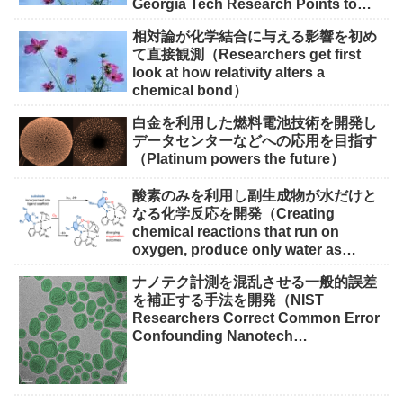
Georgia Tech Research Points to
Solutions）
相対論が化学結合に与える影響を初め
て直接観測（Researchers get first
look at how relativity alters a
chemical bond）
白金を利用した燃料電池技術を開発し
データセンターなどへの応用を目指す
（Platinum powers the future）
酸素のみを利用し副生成物が水だけと
なる化学反応を開発（Creating
chemical reactions that run on
oxygen, produce only water as
waste）
ナノテク計測を混乱させる一般的誤差
を補正する手法を開発（NIST
Researchers Correct Common Error
Confounding Nanotech
Measurements）