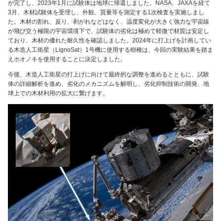
が完了し、2023年1月に試験体は地球に帰還しました。NASA、JAXAを経て
3月、木材試験体を受理し、外観、質量等を測定する1次検査を実施しまし
た。木材の割れ、反り、剥がれなどはなく、温度変化が大きく強力な宇宙線
が飛び交う極限の宇宙環境下で、試験体の劣化は極めて軽微で材質は安定し
ており、木材の優れた耐久性を確認しました。2024年に打上げを計画してい
る木造人工衛星（LignoSat）1号機に使用する樹種は、今回の実験結果を踏ま
えホオノキを使用することに決定しました。
今後、木造人工衛星の打上げに向けて最終的な調整を進めるとともに、試験
体の詳細解析を進め、劣化のメカニズムを解明し、劣化抑制技術の開発、地
球上での木材利用の拡大に繋げます。