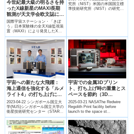
今世紀最大級の明るさを持
Dark Craters Could
究所（NIST）米国の米国国立標
ったX線新星のMAXI長期
準技術研究所（NIST）の研究チ
Enable Lunar Navigation,
ームは、月面の永久影クレータ
観測が天文学会欧文誌に掲
Precision Timekeeping,
ー内でも動作可能な超安定レ
載！
New Science）
国際宇宙ステーション・「きぼ
ー...
う」日本実験棟の全天X線監視装
置（MAXI）により発見したX線
新星MAXI J1535-571を200日に
渡り観測し、活動結果をまとめ
た研究成果が日本天文学会欧文
誌オンライン版に掲載された。
宇宙での金属3Dプリン
宇宙への新たな大飛躍：
ト、打ち上げ時の重量とス
海上通信を強化する「ルメ
ペースを節約（3D
ライト4」の打ち上げに成
Printing: Saving Weight
功(Another giant leap
2025-03-21 NASAThe Redwire
2023-04-22 シンガポール国立大
and Space at Launch）
into space: Successful
Regolith Print facility before
学(NUS)シンガポール国立大学の
launch to the space st...
衛星技術研究センター（STAR）
launch of Lumelite-4 to
とA * STARの情報通信研究所
enhance maritime
（I2R）は、海上通...
communications)