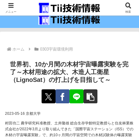
最新の科学技術の情報インフラ。
メニュー
検索
ホーム
0303宇宙環境利用
世界初、10か月間の木材宇宙曝露実験を完
了～木材用途の拡大、木造人工衛星
（LignoSat）の打上げを目指して～
2023-05-16 京都大学
村田功二 農学研究科准教授、土井隆雄 総合生存学館特定教授らと住友林業株
式会社が2022年3月より取り組んできた「国際宇宙ステーション（ISS）での
木材の宇宙曝露実験」で、約10ヶ月間の宇宙空間での木材試験体の曝露実験