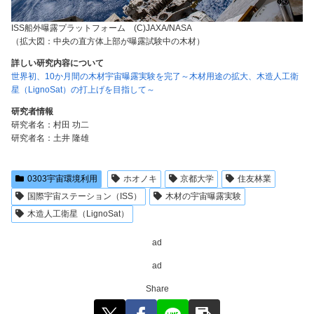
ISS船外曝露プラットフォーム (C)JAXA/NASA
（拡大図：中央の直方体上部が曝露試験中の木材）
詳しい研究内容について
世界初、10か月間の木材宇宙曝露実験を完了～木材用途の拡大、木造人工衛
星（LignoSat）の打上げを目指して～
研究者情報
研究者名：村田 功二
研究者名：土井 隆雄
0303宇宙環境利用
ホオノキ
京都大学
住友林業
国際宇宙ステーション（ISS）
木材の宇宙曝露実験
木造人工衛星（LignoSat）
ad
ad
Share