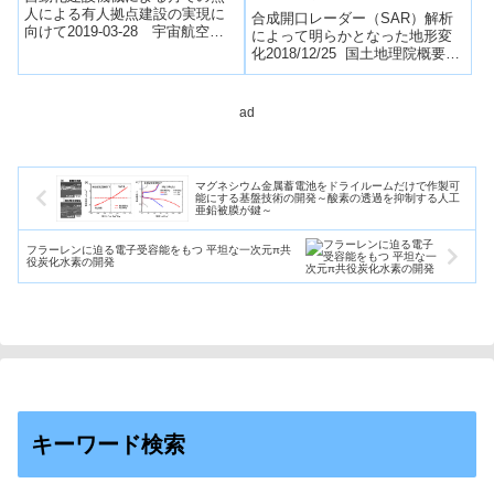
人による有人拠点建設の実現に
合成開口レーダー（SAR）解析
向けて2019-03-28 宇宙航空研
によって明らかとなった地形変
究開発機構,鹿島建設株式会社国
化2018/12/25 国土地理院概要
立研究開発法人宇宙開発研究開
2018年12月22日（UTC）にイン
発機構（...
ドネシアのクラカタウ火山...
ad
マグネシウム金属蓄電池をドライルームだけで作製可
能にする基盤技術の開発～酸素の透過を抑制する人工
亜鉛被膜が鍵～
フラーレンに迫る電子受容能をもつ 平坦な一次元π共
役炭化水素の開発
キーワード検索