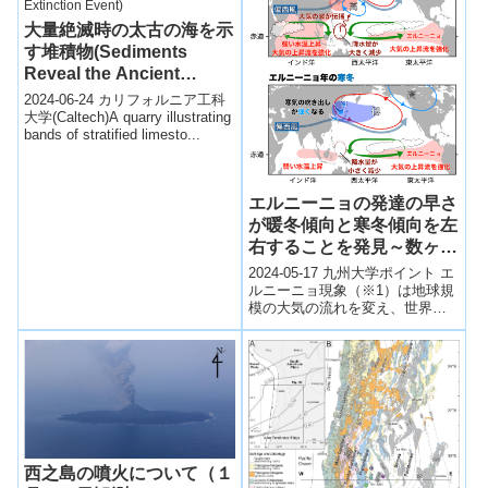
大量絶滅時の太古の海を示
す堆積物(Sediments
Reveal the Ancient
Ocean During a Mass
2024-06-24 カリフォルニア工科
Extinction Event)
大学(Caltech)A quarry illustrating
bands of stratified limesto...
エルニーニョの発達の早さ
が暖冬傾向と寒冬傾向を左
右することを発見～数ヶ月
先の異常天候予測の精度向
2024-05-17 九州大学ポイント エ
上に繋がると期待～
ルニーニョ現象（※1）は地球規
模の大気の流れを変え、世界中
で異常気象や異常天候を引き起
こします。しかし日本ではエル
ニー...
西之島の噴火について（１