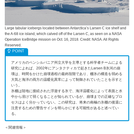
Large tabular icebergs located between Antarctica’s Larsen C ice shelf and
the A-68 ice island, which calved off of the Larsen C, as seen on a NASA
Operation IceBridge mission on Oct. 16, 2018. Credit: NASA. All Rights
Reserved.
アメリカのペンシルバニア州立大学を主導とする科学者チームによる
研究によれば、2002年にアンタクティカで起きたLarsen B氷河の崩
壊は、時間をかけた崩壊過程の最終段階であり、棚氷の構造を弱める
大気と海洋の両方の温暖化異常によって制御されていたことを示すと
いう。
氷棚は陸地に接続された浮遊する氷で、海洋温暖化によって表面と水
中から溶けて弱くなることが知られているが、崩壊までの正確なプロ
セスはよく分かっていない。この研究は、将来の南極の氷棚の後退に
注意するための警告サインを明らかにする可能性があると述べてい
る。
＜関連情報＞