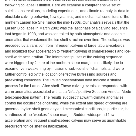
following collapse is limited. Here we examine a comprehensive set of
satellite observations, modeling experiments, and climate reanalysis data to
elucidate calving behavior, flow dynamics, and mechanical conditions of the
northern Larsen Ice Shelf since the mid-1960s. Our analysis reveals that the
Larsen B collapse in March 2002 was the last phase of a calving sequence
that began in 1998, and was controlled by both atmospheric and oceanic
anomalies that weakened the ice shelf structure over time. The collapse was
preceded by a transition from infrequent calving of large tabular-icebergs
and localized flow acceleration to frequent calving of small-icebergs and ice-
shelf-wide acceleration. The intermittent pulses of the calving sequence
were triggered by failure of the northern shear margin, most likely due to
ocean-driven weakening by incision of sub-ice-shelf channels, and were
further controlled by the location of effective buttressing sources and
preexisting crevasses. The limited observational data indicate a similar
process for the Larsen A ice shelf. These calving events corresponded with
warm anomalies associated with a La Niña / positive Southern Annular Mode
teleconnection pattern. The results suggest that warm climate anomalies
control the occurrence of calving, while the extent and speed of calving are
governed by ice shelf geometry and mechanical conditions, in particular, the
sturdiness of the “weakest” shear margin. Sudden widespread flow
acceleration and frequent small-iceberg calving may serve as quantifiable
precursors for ice shelf destabilization.