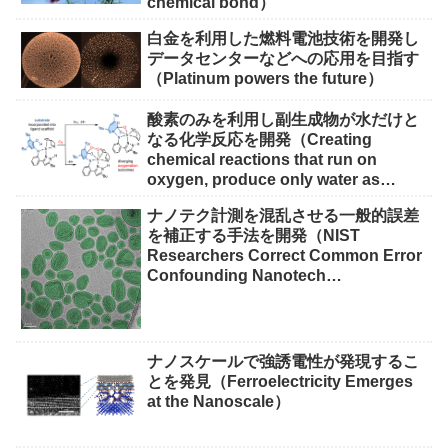
chemical bond）
白金を利用した燃料電池技術を開発し
データセンターなどへの応用を目指す
（Platinum powers the future）
酸素のみを利用し副生成物が水だけと
なる化学反応を開発（Creating
chemical reactions that run on
oxygen, produce only water as
waste）
ナノテク計測を混乱させる一般的誤差
を補正する手法を開発（NIST
Researchers Correct Common Error
Confounding Nanotech
Measurements）
ナノスケールで強誘電性が発現するこ
とを発見（Ferroelectricity Emerges
at the Nanoscale）