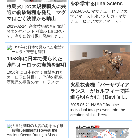
を科学する(The Science
桜島火山の大規模噴火に共
Behind the Life and
2023-05-01 マサチューセッツ大
通の前駆過程を発見 マグ
Times of the Earth’s Salt
学アマースト校アメリカ・マサ
マはごく浅部から噴出
チューセッツ大学アマースト校
Flats)
とアラスカ大学アンカレッジ校
2019-02-14 産業技術総合研究所
の研究者らは、世界のリチウム
発表のポイント 桜島火山におい
鉱床の多...
て、有史に繰り返し発生した大
規模噴火（1471年、1779年、
1914年）の直前にマグマ...
1958年に日本で見られた
扇型オーロラの実態を解明
1958年に日本各地で目撃された
オーロラに注目し、当時の気象
庁職員の扇形のオーロラスケッ
火星探査機「パーサヴィア
チやオーロラの連続写真と分光
ランス」がセルフィーで詳
観測データを合わせて分析する
ことで、大規模な扇形オーロラ
細を明らかに（Devil’s in
の実態（「色」「動き」「位
Details in Selfie Taken by
2025-05-21 NASAFifty-nine
置」「時間帯」）を解明した。
NASA’s Mars
individual images went into the
creation of this Perse...
Perseverance Rover）