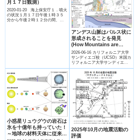
月１７日観測）
2020-01-20 海上保安庁１．噴火
の状況１月１７日午後１時３５
分から午後２時１２分の間、第
三管区海上保安本部羽田航空基
地所属航空機により、西之島の
アンデス山脈はパルス状に
火山...
形成されることを発見
(How Mountains are
Really Made)
2026-06-16 カリフォルニア大学
サンディエゴ校（UCSD）米国カ
リフォルニア大学サンディエゴ
校（UC San Diego）の研究チー
ムは、山脈形成の仕組...
小惑星リュウグウの岩石は
氷を十億年も持っていた！
2025年10月の地震活動の
～地球の材料天体に従来見
評価
積もりの2〜3倍の水があ