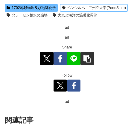
1702地球物理及び地球化学
ペンシルベニア州立大学(PennState)
北ラーセン棚氷の崩壊
大気と海洋の温暖化異常
ad
ad
Share
Follow
ad
関連記事