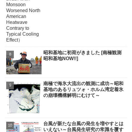
昭和基地に初荷がきました [南極観測
昭和基地NOW!!]
南極で海氷大流出の観測に成功～昭和
基地のあるリュツォ・ホルム湾定着氷
の崩壊機構解明にむけて～
台風が新たな台風の発生を増やすとは
いえない～台風発生研究の常識を覆す