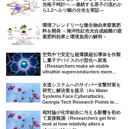
光格子時計へ ―連続する原子の流れか
ら1.2ヘルツ幅の分光を実証―
環境フレンドリーな微生物由来窒素肥
料を開発 －海洋性紅色光合成細菌の窒
素肥料効果と環境負荷の解明－
空気中で安定な超薄膜超伝導体を作製
し量子デバイスの小型化へ前進
（Researchers make air-stable
ultrathin superconductors more
scalable for quantum devices）
水道システムへのサイバー攻撃対策を
研究し解決策を提示（As Water
Systems Face Cyberattacks,
Georgia Tech Research Points to
Solutions）
相対論が化学結合に与える影響を初め
て直接観測（Researchers get first
look at how relativity alters a