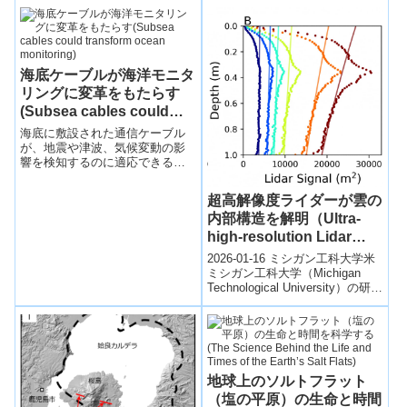
海底ケーブルが海洋モニタ
リングに変革をもたらす
(Subsea cables could
transform ocean
海底に敷設された通信ケーブル
monitoring)
が、地震や津波、気候変動の影
響を検知するのに適応できる可
能性がある。Telecoms cables
on the sea floor...
超高解像度ライダーが雲の
内部構造を解明（Ultra-
high-resolution Lidar
Reveals Hidden Cloud
2026-01-16 ミシガン工科大学米
Structures）
ミシガン工科大学（Michigan
Technological University）の研究
チームは、超高解像度ライダ
ー...
地球上のソルトフラット
（塩の平原）の生命と時間