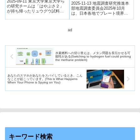
2025-09-11 東京大学東京大学ら
2025-11-13 地震調査研究推進本
った可能性～
の研究チームは「はやぶさ２」
部地震調査委員会2025年10月
が持ち帰ったリュウグウ試料を
は、日本各地でプレート境界
ルテチウム–ハフニウム同位体で
型・内陸型の地震が発生した。
分析し、炭素質小惑星が誕生か
北海道では22日に釧路沖で
ら10...
M5.1...
ad
水素燃料への切り替えは、メタン問題を長引かせる可
能性がある(Switching to hydrogen fuel could prolong
the methane problem)
あなたのスマホがあなたをスパイしているとき、こん
なことが起こっています。(This is What Happens
When Your Phone is Spying on You)
キーワード検索