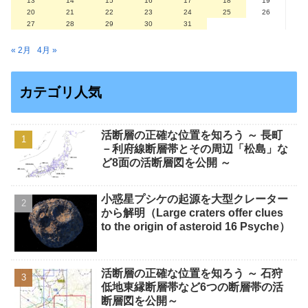
13
14
15
16
17
18
19
20
21
22
23
24
25
26
27
28
29
30
31
« 2月
4月 »
カテゴリ人気
活断層の正確な位置を知ろう ～ 長町
－利府線断層帯とその周辺「松島」な
ど8面の活断層図を公開 ～
小惑星プシケの起源を大型クレーター
から解明（Large craters offer clues
to the origin of asteroid 16 Psyche）
活断層の正確な位置を知ろう ～ 石狩
低地東縁断層帯など6つの断層帯の活
断層図を公開～