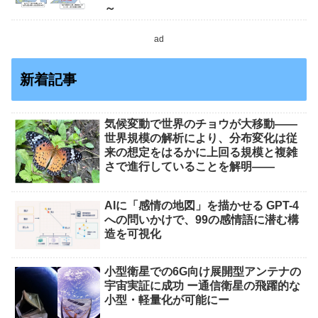
～
ad
新着記事
気候変動で世界のチョウが大移動――
世界規模の解析により、分布変化は従
来の想定をはるかに上回る規模と複雑
さで進行していることを解明――
AIに「感情の地図」を描かせる GPT-4
への問いかけで、99の感情語に潜む構
造を可視化
小型衛星での6G向け展開型アンテナの
宇宙実証に成功 ー通信衛星の飛躍的な
小型・軽量化が可能にー