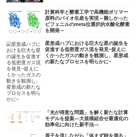
計算科学と酵素工学で高機能ポリマー
原料のバイオ生産を実現～難しかった
ビフェニルのmeta位選択的水酸化酵素
を開発～
星形成ハブにおける巨大な星の誕生を
促進する低密度ガス流を発見~捉えに
くかったガスの動きを観測し、星形成
の新たなプロセスを明らかに~
「光が得意な問題」を解く新たな計算
モデルを提案―大規模組合せ最適化の
効率化に向けた新手法―
原子を流しながら「休まず時を測る」