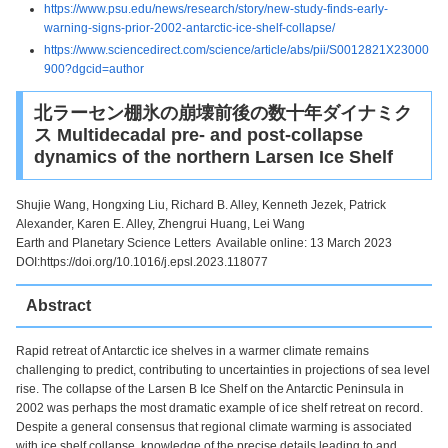
https://www.psu.edu/news/research/story/new-study-finds-early-
warning-signs-prior-2002-antarctic-ice-shelf-collapse/
https://www.sciencedirect.com/science/article/abs/pii/S0012821X23000
900?dgcid=author
北ラーセン棚氷の崩壊前後の数十年ダイナミク
ス Multidecadal pre- and post-collapse
dynamics of the northern Larsen Ice Shelf
Shujie Wang, Hongxing Liu, Richard B. Alley, Kenneth Jezek, Patrick
Alexander, Karen E. Alley, Zhengrui Huang, Lei Wang
Earth and Planetary Science Letters Available online: 13 March 2023
DOI:https://doi.org/10.1016/j.epsl.2023.118077
Abstract
Rapid retreat of Antarctic ice shelves in a warmer climate remains
challenging to predict, contributing to uncertainties in projections of sea level
rise. The collapse of the Larsen B Ice Shelf on the Antarctic Peninsula in
2002 was perhaps the most dramatic example of ice shelf retreat on record.
Despite a general consensus that regional climate warming is associated
with ice shelf collapse, knowledge of the precise details leading to and