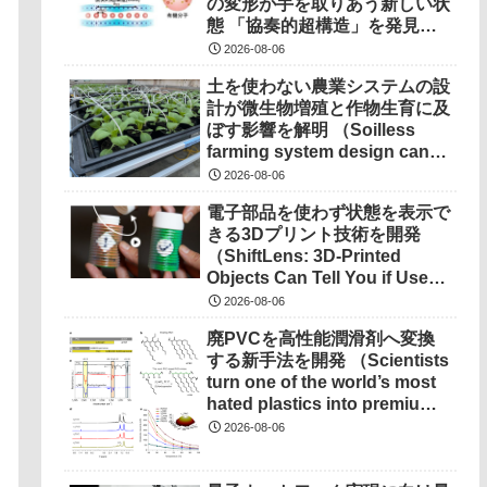
の変形が手を取りあう新しい状
態 「協奏的超構造」を発見
――
2026-08-06
土を使わない農業システムの設
計が微生物増殖と作物生育に及
ぼす影響を解明 （Soilless
farming system design can
determine microbial growth,
2026-08-06
impact on crops）
電子部品を使わず状態を表示で
きる3Dプリント技術を開発
（ShiftLens: 3D-Printed
Objects Can Tell You if Used
Properly）
2026-08-06
廃PVCを高性能潤滑剤へ変換
する新手法を開発 （Scientists
turn one of the world’s most
hated plastics into premium
lubricant）
2026-08-06