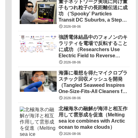
量子ネットワーク実現に向け量
子もつれ粒子の長距離伝送に成
功 （‘Spooky’ Particles
Transit DC Suburbs, a Step
Toward a Quantum
2026-08-06
Network） を選択 量子ネット
強誘電体結晶中のフォノンのキ
ワーク実現に向け量子もつれ粒
ラリティを電場で反転すること
子の長距離伝送に成功
に成功 （Researchers Use
（‘Spooky’ Particles Transit
Electric Field to Reverse
DC Suburbs, a Step Toward a
Phonon Chirality in
Quantum Network）
2026-08-06
Ferroelectric Crystal）
海藻に着想を得たマイクロプラ
スチック回収メッシュを開発
（Tangled Seaweed Inspires
One-Size-Fits-All Cleaners for
Ocean Microplastics）
2026-08-06
北極海氷の融解が海洋と相互作
用して雲形成を促進（Melting
sea ice combines with Arctic
ocean to make clouds）
2026-08-06