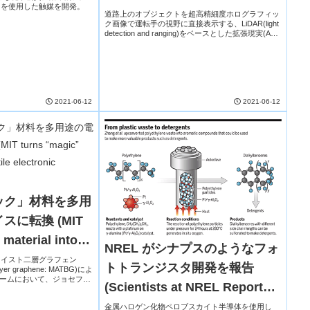
トを使用した触媒を開発。
道路上のオブジェクトを超高精細度ホログラフィッ
ク画像で運転手の視野に直接表示する、LiDAR(light
detection and ranging)をベースとした拡張現実(AR)
ヘッドアップディスプレイ(HUD)を初めて開発。
2021-06-12
2021-06-12
ジック」材料を多用
に転換 (MIT
material into
NREL がシナプスのようなフォ
tronic devices)
ツイスト二層グラフェン
トトランジスタ開発を報告
ilayer graphene: MATBG)によ
フォームにおいて、ジョセフソ
(Scientists at NREL Report
チ）、トンネル分光デバイス
スタの 3 種類の量子電子デ
New Synapse-Like
金属ハロゲン化物ペロブスカイト半導体を使用し