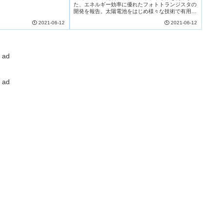
た、エネルギー効率に優れたフォトトランジスタの
Phototransistor)
開発を報告。太陽電池をはじめ様々な技術で有用と
なるユニークな機能システムのペロブスカイト半導
2021-06-12
2021-06-12
体と単層カーボンナノチューブ(SWCNTs)の 2 種類
の材料を組合せて作製できるシンプルなデバイス
で、単純化したメモリのような作動を実証した。
ad
ad