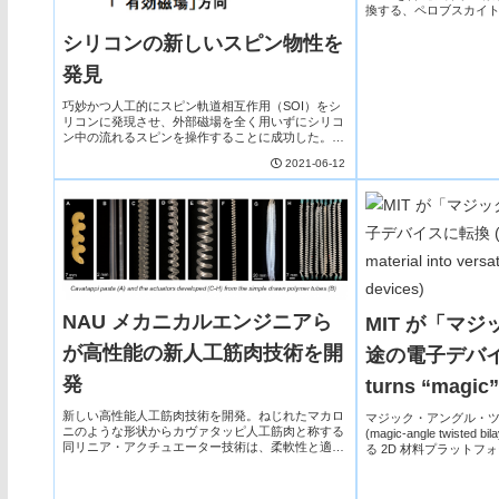
換する、ペロブスカイ
シリコンの新しいスピン物性を
発見
巧妙かつ人工的にスピン軌道相互作用（SOI）をシ
リコンに発現させ、外部磁場を全く用いずにシリコ
ン中の流れるスピンを操作することに成功した。こ
の成功により、情報素子の産業応用上最適な材料で
2021-06-12
あるシリコンを用いてスピン演算をよりコンパクト
な素子で実現できる道程を開拓することができた。
NAU メカニカルエンジニアら
MIT が「マ
が高性能の新人工筋肉技術を開
途の電子デバイス
発
turns “magic” 
versatile elec
新しい高性能人工筋肉技術を開発。ねじれたマカロ
マジック・アングル・
ニのような形状からカヴァタッピ人工筋肉と称する
(magic-angle twisted b
同リニア・アクチュエーター技術は、柔軟性と適応
る 2D 材料プラット
性に優れ、人間の動きにより近く、その骨格筋の能
ン接合（超伝導スイッ
力を超えたロボディクスの動作を可能にする。
および単一電子トランジ
バイスを実証。