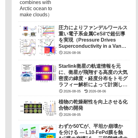
圧力によりファンデルワールス
重い電子系金属CeSiIで超伝導
を実現（Pressure Drives
Superconductivity in a Van
Der Waals Heavy-Fermion
2026-08-06
Metal CeSiI）
Starlink衛星の軌道情報を元
に、衛星が飛翔する高度の大気
密度の緯度・経度分布をトモグ
ラフィー解析によって計測しま
した（世界初の成果）
2026-08-05
2026-08-06
植物の乾燥耐性を向上させる化
合物の開発
2026-08-05
わずか50℃が、平坦か崩壊か
を分ける ― L10-FePd膜を蝕