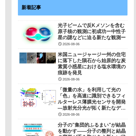
新着記事
光子ビームで反Kメソンを含む
原子核の観測に初成功ー中性子
星の謎などに迫る新たな観測ー
2026-08-06
米国ニュージャージー州の住宅
に落下した隕石から始原的な炭
素質小惑星における塩水環境の
痕跡を発見
2026-08-06
「微量の水」を利用して光の
「色」を高速に識別できるフィ
ルターレス薄膜光センサを開発
―放射光分光が拓く新たなデバ
イス駆動原理―
2026-08-06
分子の”集団的ふるまい”が結晶
を動かす――分子の整列と結晶