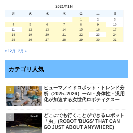
2021年1月
月
火
水
木
金
土
日
1
2
3
4
5
6
7
8
9
10
11
12
13
14
15
16
17
18
19
20
21
22
23
24
25
26
27
28
29
30
31
« 12月
2月 »
カテゴリ人気
ヒューマノイドロボット・トレンド分
析（2025–2026）ーAI・身体性・汎用
化が加速する次世代ロボティクスー
どこにでも行くことができるロボット
「虫」(ROBOT 'BUGS' THAT CAN
GO JUST ABOUT ANYWHERE)