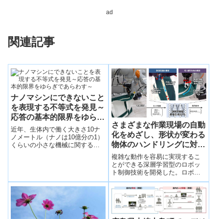
ad
関連記事
ナノマシンにできないこと
を表現する不等式を発見～
応答の基本的限界をゆらぎ
さまざまな作業現場の自動
であらわす～
近年、生体内で働く大きさ10ナ
化をめざし、形状が変わる
ノメートル（ナノは10億分の1）
物体のハンドリングに対応
くらいの小さな機械に関する物
理法則が議論されてきた。ゆら
する深層学習型ロボット制
複雑な動作を容易に実現するこ
ぐ機械が本質的にできないこと
御技術を開発
とができる深層学習型のロボッ
を表現する新しい不等式を見出
ト制御技術を開発した。ロボッ
した。
トの手先や対象物の特徴情報を
学習により自動抽出すること
で、形状が変わる物体のハンド
リングをプログラミングレスで
習得できる。