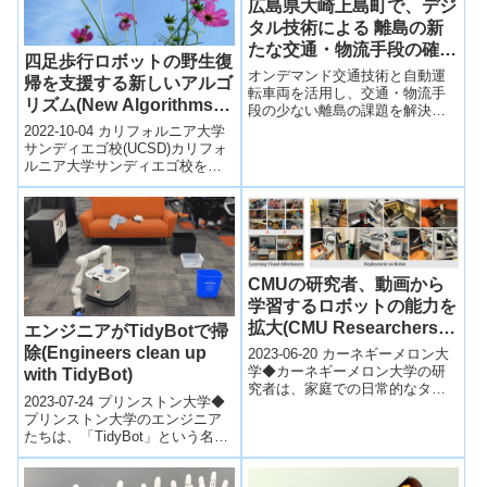
広島県大崎上島町で、デジ
タル技術による 離島の新
たな交通・物流手段の確立
四足歩行ロボットの野生復
を目指す実証実験を実施
オンデマンド交通技術と自動運
帰を支援する新しいアルゴ
転車両を活用し、交通・物流手
リズム(New Algorithms
段の少ない離島の課題を解決
Help Four-Legged
2020-11-05 大崎上島町スマート
2022-10-04 カリフォルニア大学
アイランド推進協議会,大崎上島
Robots Run in the Wild)
サンディエゴ校(UCSD)カリフォ
町,富士...
ルニア大学サンディエゴ校を中
心とする研究チームは、4足歩行
ロボットが静止・移動する障
害...
CMUの研究者、動画から
学習するロボットの能力を
拡大(CMU Researchers
エンジニアがTidyBotで掃
Expand Ability of Robots
除(Engineers clean up
2023-06-20 カーネギーメロン大
To Learn From Videos)
学◆カーネギーメロン大学の研
with TidyBot)
究者は、家庭での日常的なタス
2023-07-24 プリンストン大学◆
クを行う人々の動画を観察する
プリンストン大学のエンジニア
ことで、ロボットが家事を学ぶ
たちは、「TidyBot」という名前
ことを可...
の新しいロボットを開発し、家
庭の整理整頓を手伝うことに