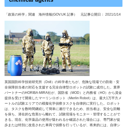
「政策の科学」関連 海外情報(GOV.UK 記事） 元記事公開日： 2021/1/14
英国国防科学技術研究所（Dstl）の科学者たちが、危険な現場での防衛・安
全保障担当者の対応を支援する完全自律型ロボットの試験に成功した。業界
パートナーのHORIBA-MIRA社が、国防省（MOD）と内務省（HO）から資金
提供を受けて開発したマーリンロボット（Merlin Robot）は、最大1万平方メ
ートルの試験エリアでの模擬化学偵察タスクを自律的に実行した。ロボット
は、タスクを数時間継続して簡単に遂行できるため、担当者は、安全な距離
を保ち、潜在的な危害から離れて、試験現場をモニター・管理することがで
きる。現在、化学薬品の使用が疑われるか確認された場合には、専門家が徒
歩または特別に改造された車両で偵察を行っているが、将来的には、自律シ