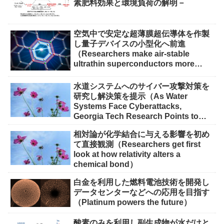
素肥料効果と環境負荷の解明－
空気中で安定な超薄膜超伝導体を作製
し量子デバイスの小型化へ前進
（Researchers make air-stable
ultrathin superconductors more
scalable for quantum devices）
水道システムへのサイバー攻撃対策を
研究し解決策を提示（As Water
Systems Face Cyberattacks,
Georgia Tech Research Points to
Solutions）
相対論が化学結合に与える影響を初め
て直接観測（Researchers get first
look at how relativity alters a
chemical bond）
白金を利用した燃料電池技術を開発し
データセンターなどへの応用を目指す
（Platinum powers the future）
酸素のみを利用し副生成物が水だけと