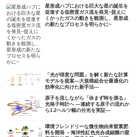
星形成ハブにおける巨大な星の誕生を
促進する低密度ガス流を発見~捉えに
くかったガスの動きを観測し、星形成
の新たなプロセスを明らかに~
「光が得意な問題」を解く新たな計算
モデルを提案―大規模組合せ最適化の
効率化に向けた新手法―
原子を流しながら「休まず時を測る」
光格子時計へ ―連続する原子の流れか
ら1.2ヘルツ幅の分光を実証―
環境フレンドリーな微生物由来窒素肥
料を開発 －海洋性紅色光合成細菌の窒