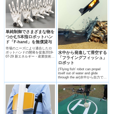
成...
単純制御でさまざまな物を
つかむ5本指ロボットハン
ド「F-hand」を無償貸与
市場のニーズにより適合したロ
ボットハンドの開発を促進2019-
水中から発進して滑空する
07-29 新エネルギー・産業技術総
「フライングフィッシュ」
合開発機構,東京都立産業技術高
ロボット
等専門学校,ダブル技研株式会社
N...
(‘Flying fish’ robot can propel
itself out of water and glide
through the air)水中から自力で発
進して滑空するロボットシステ
ムを開発。エネルギーは0.2gの
炭化カルシウム粉末、可動部分
は水を取り込む小型ポンプの
み。