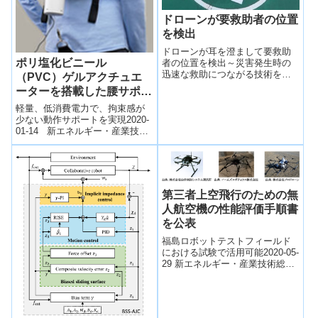
ドローンが要救助者の位置
を検出
ドローンが耳を澄まして要救助
ポリ塩化ビニール
者の位置を検出～災害発生時の
迅速な救助につながる技術を開
（PVC）ゲルアクチュエ
発～平成２９年１２月７日東京
ーターを搭載した腰サポー
工業大学熊本大学早稲田大学国
トウエアを開発
際レスキューシステム...
軽量、低消費電力で、拘束感が
少ない動作サポートを実現2020-
01-14 新エネルギー・産業技術
総合開発機構,信州大学NEDO
は、「次世代人工知能・ロボッ
ト...
第三者上空飛行のための無
人航空機の性能評価手順書
を公表
福島ロボットテストフィールド
における試験で活用可能2020-05-
29 新エネルギー・産業技術総合
開発機構NEDOと経済産業省は、
ドローンなどの無人航空機によ
る...