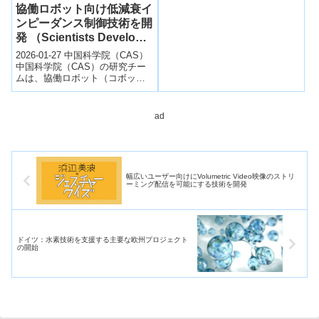
協働ロボット向け低減衰イ
ンピーダンス制御技術を開
発 （Scientists Develop
Advanced Low-Damping
2026-01-27 中国科学院（CAS）
Impedance Control for
中国科学院（CAS）の研究チー
ムは、協働ロボット（コボッ
Collaborative Robots）
ト）が高い剛性と同時に外力に
対して適切に反応するための低
減衰イ...
ad
幅広いユーザー向けにVolumetric Video映像のストリ
ーミング配信を可能にする技術を開発
ドイツ：水素技術を支援する主要な欧州プロジェクト
の開始