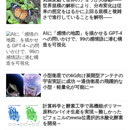
世界規模の解析により、分布変化は従
来の想定をはるかに上回る規模と複雑
さで進行していることを解明――
AIに「感情の地図」を描かせる GPT-4
への問いかけで、99の感情語に潜む構
造を可視化
小型衛星での6G向け展開型アンテナの
宇宙実証に成功 ー通信衛星の飛躍的な
小型・軽量化が可能にー
計算科学と酵素工学で高機能ポリマー
原料のバイオ生産を実現～難しかった
ビフェニルのmeta位選択的水酸化酵素
を開発～